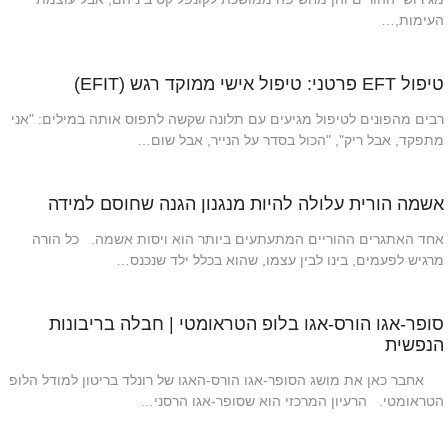
העימות,…
טיפול EFT פרטני: טיפול אישי ממוקד רגש (EFIT)
רבים מהפונים לטיפול מגיעים עם תלונה שקשה לתפוס אותה במילים: "אני
מתפקד, אבל ריק", "הכול בסדר על הנייר, אבל שום…
אשמה הורית עלולה להיות מנגנון הגנה שחוסם למידה
אחד האתגרים ההוריים המתעתעים ביותר הוא ויסות אשמה. כל הורה
מרגיש לפעמים, בינו לבין עצמו, שהוא בכלל ילד שנכנס…
סופר-אגו הורס-אגו בלופ הטראומטי | חבלה בריבונות
הנפשית
אחבר כאן את מושג הסופר-אגו הורס-האגו של רונלד בריטון למודל הלופ
הטראומטי. הרעיון המרכזי הוא שסופר-אגו הרסני…