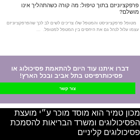
פרפקציוניזם בתוך טיפול: מה קורה כשהתהליך אינו
מושלם?
מטופל פרפקציוניסט והמטפל שלו צריכים לשים לב לכך שהפרפקציוניזם
עצמו עלול לנהל גם את היחסים בין המטפל למטופל. …
דברו איתנו עוד היום להתאמת פסיכולוג או
פסיכותרפיסט בתל אביב ובכל הארץ!
צור קשר
מכון טמיר הוא מוסד מוכר ע״י מועצת
הפסיכולוגים ומשרד הבריאות להסמכת
פסיכולוגים קליניים