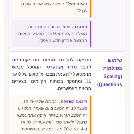
באותו זמן?" • "מה עשית אחרת שגרם
לכך?"
המטרה:
זיהוי והרחבת התנהגויות
מוצלחות שהמטופל כבר מפעיל, במקום
המצאת פתרון חדש מאפס.
טכניקה להפיכת
חוויות סובייקטיביות
שימוש
לדבר מדיד וקונקרטי
. המטפל מבקש
בסולמות
מהמטופל לדרג את מצבו על סולם של 0 עד
(Scaling
10, ומתמקד בכוחות הקיימים ובצעדים
Questions)
הבאים האפשריים.
דוגמה לשאלה:
"בסולם של 0 עד 10,
כאשר 10 זה המצב ביום שאחרי הנס ו-0
זה המצב הגרוע ביותר, איפה אתה נמצא
כרגע?" ולאחר מכן: "מה עוזר לך להיות
ב-4 ולא ב-0? מה ייראה שונה כשתהיה