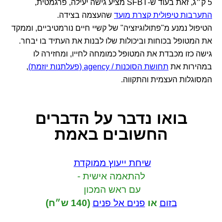
5 ק״ג, זאת בעוד ש-SFBT מציע גישה יעילה, פרגמטית,
התערבות טיפולית קצרת מועד
שהעצמה בצידה.
הטיפול נמנע מ"פתולוגיזציה" של קשיי חיים נורמטיביים, וממקד
את המטופל בכוחות וביכולות שלו לבנות את העתיד בו יבחר.
גישה כזו מכבדת את המטופל כמומחה לחייו, ומחזירה לו
במהירות את
תחושת הסוכנות / agency (פעלתנות יוזמת)
,
המסוגלות העצמית והתקווה.
בואו נדבר
על הדברים
החשובים באמת
שיחת ייעוץ ממוקדת
להתאמה אישית -
עם ראש המכון
בזום
או
פנים אל פנים
(140 ש״ח)