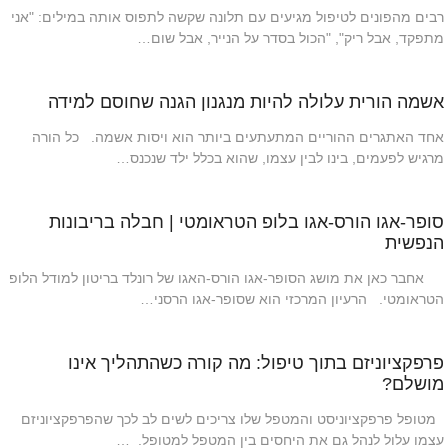
רבים מהפונים לטיפול מגיעים עם תלונה שקשה לתפוס אותה במילים: "אני
מתפקד, אבל ריק", "הכול בסדר על הנייר, אבל שום…
אשמה הורית עלולה להיות מנגנון הגנה שחוסם למידה
אחד האתגרים ההוריים המתעתעים ביותר הוא ויסות אשמה. כל הורה
מרגיש לפעמים, בינו לבין עצמו, שהוא בכלל ילד שנכנס…
סופר-אגו הורס-אגו בלופ הטראומטי | חבלה בריבונות
הנפשית
אחבר כאן את מושג הסופר-אגו הורס-האגו של רונלד בריטון למודל הלופ
הטראומטי. הרעיון המרכזי הוא שסופר-אגו הרסני…
פרפקציוניזם בתוך טיפול: מה קורה כשהתהליך אינו
מושלם?
מטופל פרפקציוניסט והמטפל שלו צריכים לשים לב לכך שהפרפקציוניזם
עצמו עלול לנהל גם את היחסים בין המטפל למטופל. …