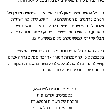
צעירים, אם כי השימוש קיים גם בקרב בני 30-40 ויותר.
פרופיל המשתמשים מגוון למדי. הוא נע בין
שימוש מזדמן
של
אנשים נורמטיביים המחפשים גיוון וריגוש, שיתווסף לשתיית
אלכוהול בסופי שבוע וביציאות לבילויים. עבור המשתמש
המזדמן, השימוש בסמי פיצוציות ייפסק לאחר תקופה קצרה
מבלי שייגרמו למשתמשים נזקים משמעותיים.
בקצה האחר של הספקטרום מצויים משתמשים המצויים
בקבוצת סיכון להתמכרות חמורה - הרבה פעמים נראה אצלם
קושי להתחייב ולהשתלב לפעילות קבועה במסגרות תפקודיות
נורמטיביות, כמו לימודים, עבודה, זוגיות.
נרקומנים מכורים לנייס-גיא,
כספומטים גלויים, זנות
והזנחה של העירייה והמשטרה
בנווה שאנן, דרום תל אביב: