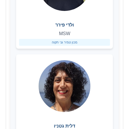
ולדי פירר
MSW
מכון טמיר גני תקוה
דלית גטניו