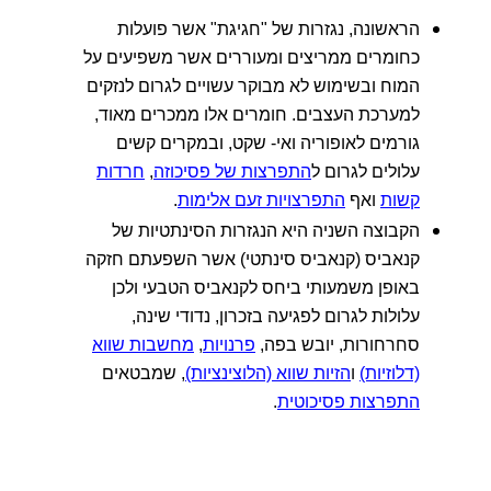
הראשונה, נגזרות של "חגיגת" אשר פועלות
כחומרים ממריצים ומעוררים אשר משפיעים על
המוח ובשימוש לא מבוקר עשויים לגרום לנזקים
למערכת העצבים. חומרים אלו ממכרים מאוד,
גורמים לאופוריה ואי- שקט, ובמקרים קשים
עלולים לגרום ל
התפרצות של פסיכוזה
,
חרדות
קשות
ואף
התפרצויות זעם אלימות
.
הקבוצה השניה היא הנגזרות הסינתטיות של
קנאביס (קנאביס סינתטי) אשר השפעתם חזקה
באופן משמעותי ביחס לקנאביס הטבעי ולכן
עלולות לגרום לפגיעה בזכרון, נדודי שינה,
סחרחורות, יובש בפה,
פרנויות
,
מחשבות שווא
(דלוזיות)
ו
הזיות שווא (הלוצינציות)
, שמבטאים
התפרצות פסיכוטית
.