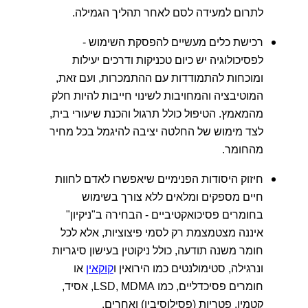
לתרום למעידה לסם לאחר תהליך הגמילה.
רכישת כלים מעשיים להפסקת השימוש -
לפסיכולוגיה יש כיום טכניקות ודרכים יעילות
ומוכחות להתמודדות עם ההתמכרות, ועם זאת,
המוטיבציה והמחויבות לשינוי חייבות להיות חלק
מהמאמץ. הטיפול כולל תרגול והכנת שיעורי בית,
לצד מימוש של החלטה יציבה להיגמל בכל מחיר
מהחומר.
חיזוק היסודות הפנימיים שיאפשרו לאדם לחוות
חיים מספקים ומלאים ללא צורך בשימוש
בחומרים פסיכואקטיביים - הבחירה ב"ניקיון"
איננה מצטמצמת רק לסמי פיצוציות, אלא לכל
חומר משנה תודעה, כולל ניקוטין בעישון סיגריות
ונרגילה, סטימולנטים כמו הירואין ו
קוקאין
או
חומרים פסיכדליים, כמו LSD, MDMA, אסיד,
קטמין, פטריות (פסילוסיבין) ואחרים.