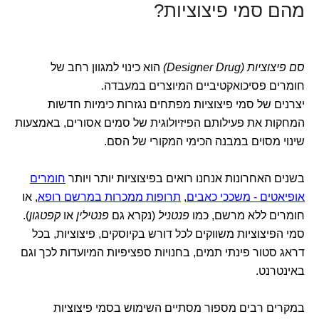
מהם סמי פיצוציות?
סם פיצוציות (Designer Drug)
הוא כינוי למגוון רחב של
חומרים פסיכואקטיביים המיוצרים במעבדה.
יצרנים של סמי פיצוציות מפתחים נגזרות כימיות חדשות
המחקות את פעילותם הפיזיולוגית של סמים אסורים, באמצעות
שינוי מסוים במבנה הכימי המקורי של הסם.
בשנים האחרונות אנחנו רואים בפיצוציות יותר ויותר
חומרים
אופיאטים - משככי כאבים
,
תרופות ממכרות במרשם רופא
, או
חומרים ללא מרשם, כמו
פנטניל
(נקרא גם
פנטילין
או
קפטגון
).
סמי הפיצוציות משווקים לכל דורש בקיוסקים, פיצוציות, בכל
דראג סטור פינתי תמים, בחנויות ספציפיות המיועדות לכך וגם
באינטרנט.
במקרים רבים מספור מסתיים השימוש בסמי פיצוציות