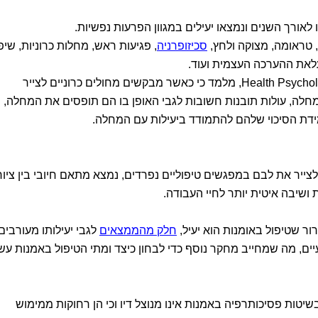
לאורך השנים ונמצאו יעילים במגוון הפרעות נפשיות.
טראומה, מצוקה ולחץ,
סכיזופרניה
, פגיעות ראש, מחלות כרוניות, שיפ
עלאת ההערכה העצמית ועוד.
שפורסם בכתב העת Health Psychology Review, מלמד כי כאשר מבקשים מחולים כרוניים לצייר
לה, עולות תובנות חשובות לגבי האופן בו הם תופסים את המחלה,
ת הסיכוי שלהם להתמודד ביעילות עם המחלה.
יר את לבם במפגשים טיפוליים נפרדים, נמצא מתאם חיובי בין ציור
 ושיבה איטית יותר לחיי העבודה.
ר שטיפול באומנות הוא יעיל,
חלק מהממצאים
לגבי יעילותו מעורבים
ם, מה שמחייב מחקר נוסף כדי לבחון כיצד ומתי הטיפול באמנות עשו
טות פסיכותרפיה באמנות אינו מנוצל דיו וכי הן רחוקות ממימוש