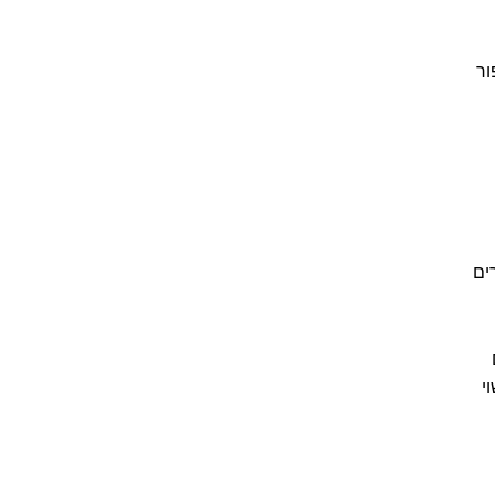
ור
ים
י