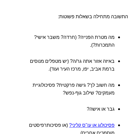
במכון טמיר אנחנו עושים הערכה בפגישות הראשונות
למצבים חברתיים).
ונותנים הערכה לגבי משך הזמן הצפוי. אבל זה לא
התשובה מתחילה בשאלות פשוטות:
חתום בסלע - לפעמים התהליך מהיר יותר ולפעמים
איטי מהצפוי.
הכלל הוא: כשאתם מרגישים שהטיפול עוזר ואתם
מה מטרת הפנייה? (חרדה? משבר אישי?
רואים שיפור, כדאי להמשיך. כשאתם מרגישים
התמכרות?).
שהגעתם למקום טוב ויציב, חשוב לשקול סיום או
מעבר לפגישות בתדירות מופחתת.
באיזה אזור אתה גר/ה? (יש מטפלים מנוסים
ברמת אביב, יפו, מרכז העיר ועוד).
מה חשוב לך? גישה פרקטית? פסיכולוגיית
מעמקים? שילוב גוף-נפש?
גבר או אישה?
פסיכולוג או עו"ס קליני?
(או פסיכותרפיסטים
מוסמכים אחרים).