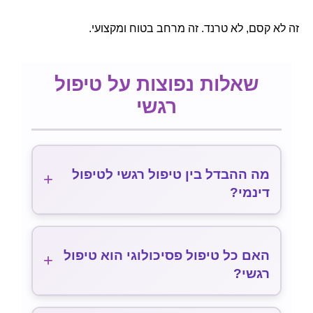
זה לא קסם, לא טרנד. זה מרחב בטוח ומקצועי.
שאלות נפוצות על טיפול
רגשי
מה ההבדל בין טיפול רגשי לטיפול
+
דינמי?
הקונספט יכול להיות מבלבל:
טיפול רגשי
זה בעצם
מושג כללי שמתאר כל גישה פסיכותרפית שמתמקדת
האם כל טיפול פסיכולוגי הוא טיפול
+
בעבודה על רגשות. זה יכול לכלול גישות שונות - CBT
רגשי?
שמתמקד ברגשות, DBT, טיפול רציונלי רגשי (REBT)
ועוד.
לא בהכרח, יש סוגי טיפול שמתמקדים יותר