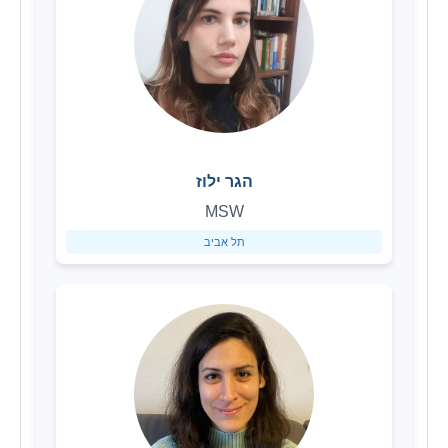
הגר ילוז
MSW
תל אביב