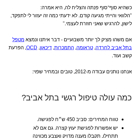
כשהיא סוף־סוף פנתה והצליח לה, היא אמרה:
"הלוואי והייתי מגיעה קודם. לא ידעתי כמה זה יעזור לי לתפקד,
לישון, להרגיש שאני חוזרת לעצמי."
אם משהו מציק לך יותר משבועיים - דבר איתנו ונמצא
מטפל
בתל אביב לחרדה
,
טראומה
,
התמכרות
,
דיכאון
,
OCD
, הפרעת
קשב ועוד.
אנחנו נותנים עבודה מ-2012, טובים ובמחיר שפוי:
כמה עולה טיפול רגשי בתל אביב?
טווח המחירים: סביב 450 ש״ח לפגישה.
יש אפשרות לפגישת יעוץ קצרה. גם אם לא
תתחילו, תקבלו מענה מדויק ואצבע מכווינה