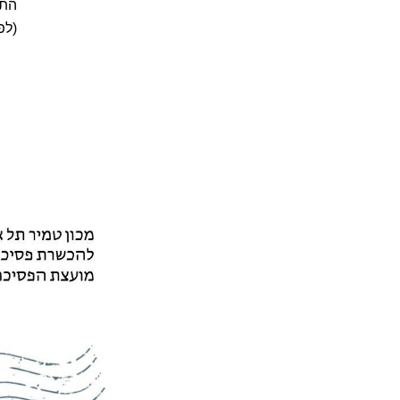
התכ
(לפ