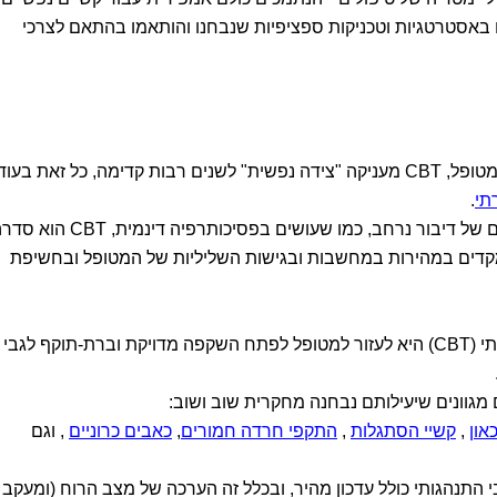
ם באסטרטגיות וטכניקות ספציפיות שנבחנו והותאמו בהתאם לצרכי
מעבר לפתרון הבעיה עמה מגיעה אלינו המטופל, CBT מעניקה "צידה נפשית" לשנים רבות קדימה, כל זאת בעוד
תי
.
במקום להתעמק בעבר או לצלול למפגשים של דיבור נרחב, כמו שעושים בפסיכותרפיה דינמית, BT
קדים במהירות במחשבות ובגישות השליליות של המטופל ובחשיפת
משימת המטפל בטיפול קוגניטיבי התנהגותי (CBT) היא לעזור למטופל לפתח השקפה מדויקת וברת-תוקף לגבי
גוונים שיעילותם נבחנה מחקרית שוב ושוב:
און
,
קשיי הסתגלות
,
התקפי חרדה חמורים
,
כאבים כרוניים
, וגם
 התנהגותי כולל עדכון מהיר, ובכלל זה הערכה של מצב הרוח (ומעקב