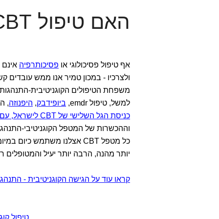
האם טיפול CBT ישיג את המטרות שלי?
אף טיפול פסיכולוגי או
פסיכותרפיה
אינם מ
ולצרכיו - במכון טמיר אנו ממש עובדים קש
משפחת הטיפולים הקוגניטיבית-התנהגותי
למשל, טיפול emdr,
ביופידבק
,
היפנוזה
, ה
כניסת הגל השלישי של CBT לישראל, עם שיטות כמו DBT, ACT ומיינדפולנס
וההכשרות של המטפל הקוגניטיבי-התנהגו
כל מטפל CBT אצלנו משתמש כי
יותר מהנה, הרבה יותר יעיל והמטופלים רק
קראו עוד על הגישה הקוגניטיבית - התנהג
טיפול קוג