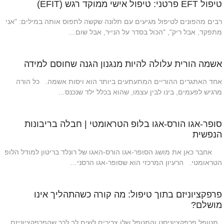
טיפול EFT פרטני: טיפול אישי ממוקד רגש (EFIT)
רבים מהפונים לטיפול מגיעים עם תלונה שקשה לתפוס אותה במילים: "אני
מתפקד, אבל ריק", "הכול בסדר על הנייר, אבל שום…
אשמה הורית עלולה להיות מנגנון הגנה שחוסם למידה
אחד האתגרים ההוריים המתעתעים ביותר הוא ויסות אשמה. כל הורה
מרגיש לפעמים, בינו לבין עצמו, שהוא בכלל ילד שנכנס…
סופר-אגו הורס-אגו בלופ הטראומטי | חבלה בריבונות
הנפשית
אחבר כאן את מושג הסופר-אגו הורס-האגו של רונלד בריטון למודל הלופ
הטראומטי. הרעיון המרכזי הוא שסופר-אגו הרסני…
פרפקציוניזם בתוך טיפול: מה קורה כשהתהליך אינו
מושלם?
מטופל פרפקציוניסט והמטפל שלו צריכים לשים לב לכך שהפרפקציוניזם