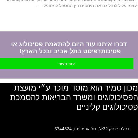
עצמו עלול לנהל גם את היחסים בין המטפל למטופל. …
דברו איתנו עוד היום להתאמת פסיכולוג או
פסיכותרפיסט בתל אביב ובכל הארץ!
צור קשר
מכון טמיר הוא מוסד מוכר ע״י מועצת
הפסיכולוגים ומשרד הבריאות להסמכת
פסיכולוגים קליניים
נחלת יצחק 32א׳, תל אביב יפו, 6744824