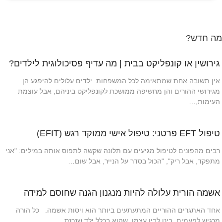
מה חדש?
גירושין או קונפליקט בבית | מה עדיף פסיכולוגית לילדים?
אין תשובה אחת שמתאימה לכל המשפחות. ילדים עלולים להיפגע הן
מגירושי ההורים והן מחשיפה ממושכת לקונפליקט ביניהם, אבל עוצמת
העימות,…
טיפול EFT פרטני: טיפול אישי ממוקד רגש (EFIT)
רבים מהפונים לטיפול מגיעים עם תלונה שקשה לתפוס אותה במילים: "אני
מתפקד, אבל ריק", "הכול בסדר על הנייר, אבל שום…
אשמה הורית עלולה להיות מנגנון הגנה שחוסם למידה
אחד האתגרים ההוריים המתעתעים ביותר הוא ויסות אשמה. כל הורה
מרגיש לפעמים, בינו לבין עצמו, שהוא בכלל ילד שנכנס…