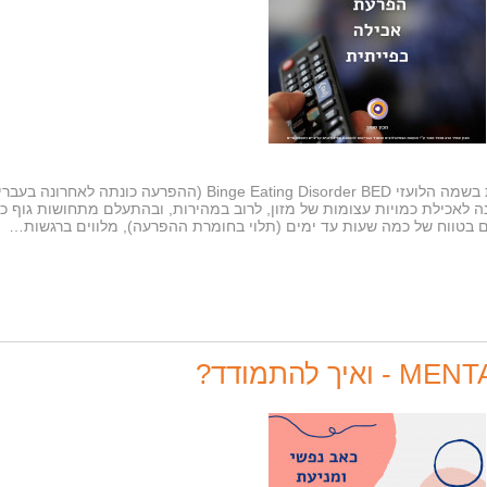
מהי הפרעת זלילה? הפרעת זלילה, המוכרת בשמה הלועזי Binge Eating Disorder BED (ההפרעה כונתה לאחרונה 
לאכילת כמויות עצומות של מזון, לרוב במהירות, ובהתעלם מתחושות גוף כ
 בטווח של כמה שעות עד ימים (תלוי בחומרת ההפרעה), מלווים ברגשות…