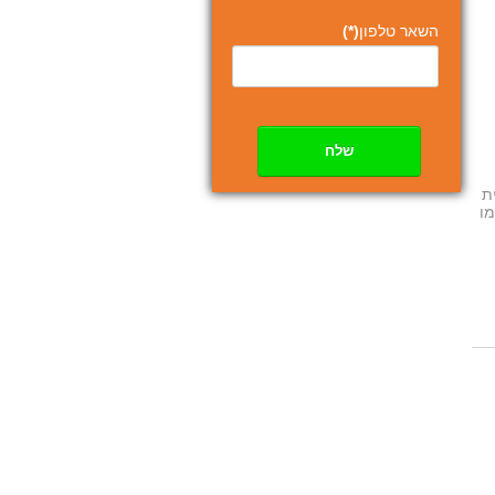
השאר טלפון
(*)
שלח
בעברית
מו