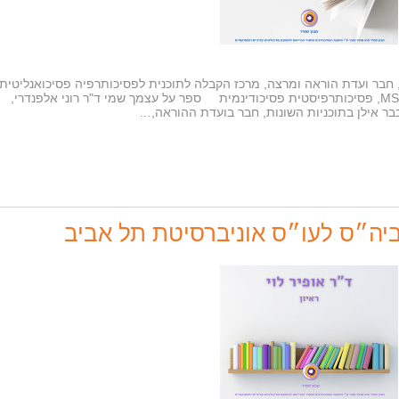
י, חבר ועדת הוראה ומרצה, מרכז הקבלה לתוכנית לפסיכותרפיה פסיכואנליטית,
אוניברסיטת בר אילן מראיינת: לירון שניר, MSW, פסיכותרפיסטית פסיכודינמית ספר על עצמך שמי ד"ר רוני אלפנדרי,
בבר אילן בתוכניות השונות, חבר בועדת ההוראה,…
| ביה״ס לעו״ס אוניברסיטת תל אביב