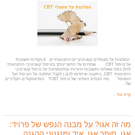
המלצות על מטפלים קוגניטיביים-התנהגותיים 6 נקודות חשובות
על טיפול CBT שמחים על התעניינותך בטיפול קוגניטיבי-התנהגותי.
להלן כמה שאלות ותשובות חיוניות ומתומצתות על טיפול קוגניטיבי
התנהגותי CBT, בתקווה שיתרמו לכם.ן לקבל החלטה על הטיפול ועל
המטפל מה הבסיס המדעי של טיפול CBT? הפרוטוקולים הקליניים
של…
קרא עוד...
מה זה אגו? על מבנה הנפש של פרויד:
אגו, סופר אגו, איד ומנגנוני ההגנה