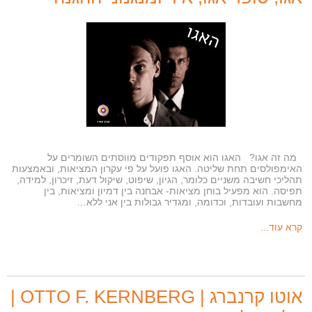
מה זה אגו? האגו הוא אוסף תפקודים מווסתים השומרים על
האימפולסים תחת שליטה. האגו פועל על פי עקרון המציאות, ובאמצעות
תהליכי חשיבה משניים כלומר, הגיון, שיפוט, שיקול דעת, זיכרון, למידה,
תפיסה. הוא מפעיל בוחן מציאות- אבחנה בין דמיון ומציאות, בין
מחשבות ועובדות, וכדומה, ומגדיר גבולות בין אני ללא…
קרא עוד...
אוטו קרנברג | OTTO F. KERNBERG |