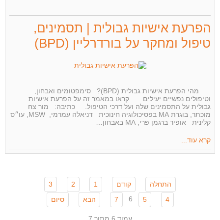
הפרעת אישיות גבולית | תסמינים,
טיפול ומחקר על בורדרליין (BPD)
מהי הפרעת אישיות גבולית (BPD)? סימפטומים ואבחון,
וטיפולים נפשיים יעילים קראו במאמר זה על הפרעת אישיות
גבולית על התסמינים שלה ועל דרכי הטיפול. כתיבה: מור צח
מוכתר, בוגרת MA בפסיכולוגיה חינוכית דניאלה עמרמי, MSW, עו״ס
קלינית אופיר ברגמן פרי, MA באבחון…
קרא עוד...
התחלה
קודם
1
2
3
6
4
5
7
הבא
סיום
עמוד 6 מתוך 7