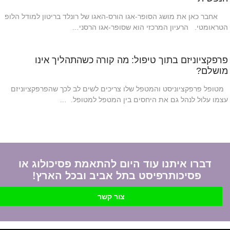
אחבר כאן את מושג הסופר-אגו הורס-האגו של רונלד בריטון למודל הלופ
הטראומטי. הרעיון המרכזי הוא שסופר-אגו הרסני…
פרפקציוניזם בתוך טיפול: מה קורה כשהתהליך אינו
מושלם?
מטופל פרפקציוניסט והמטפל שלו צריכים לשים לב לכך שהפרפקציוניזם
עצמו עלול לנהל גם את היחסים בין המטפל למטופל. …
דברו איתנו עוד היום להתאמת פסיכולוג או
פסיכותרפיסט בתל אביב ובכל הארץ!
צור קשר