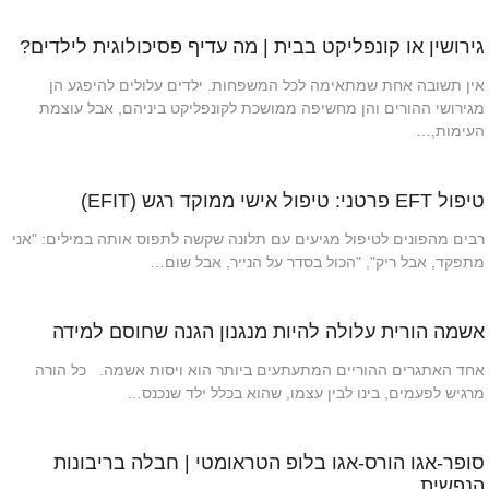
גירושין או קונפליקט בבית | מה עדיף פסיכולוגית לילדים?
אין תשובה אחת שמתאימה לכל המשפחות. ילדים עלולים להיפגע הן
מגירושי ההורים והן מחשיפה ממושכת לקונפליקט ביניהם, אבל עוצמת
העימות,…
טיפול EFT פרטני: טיפול אישי ממוקד רגש (EFIT)
רבים מהפונים לטיפול מגיעים עם תלונה שקשה לתפוס אותה במילים: "אני
מתפקד, אבל ריק", "הכול בסדר על הנייר, אבל שום…
אשמה הורית עלולה להיות מנגנון הגנה שחוסם למידה
אחד האתגרים ההוריים המתעתעים ביותר הוא ויסות אשמה. כל הורה
מרגיש לפעמים, בינו לבין עצמו, שהוא בכלל ילד שנכנס…
סופר-אגו הורס-אגו בלופ הטראומטי | חבלה בריבונות
הנפשית