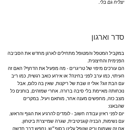
יצליח גם בלי.
סדר וארגון
במקביל המטפל והמטופל מתחילים לארגן מחדש את הסביבה
הפנימית והחיצונית.
הם עורכים מיפוי של טריגרים - מה מפעיל את הדחף? האם זה
העיתוי, כמו ערב לפני בחינה? או אירוע כואב רגשית, כמו ריב
עם הבת זוג? אולי זו שבת של ריקנות, שאין בה כלום, אבל
נוכחותה מאיימת בלי סיבה ברורה. אחרי שמזהים, בוחנים כל
מצב כזה, מחפשים מענה אחר, מותאם ויעיל. במקרים
שהבאנו:
יום לפני ראיון עבודה חשוב - לומדים להרגיע את הגוף והראש,
עם נשימות, הבניה קוגניטיבית, שגרה שמייצרת ביטחון.
אם זה שעמום וריק שנופל עלינו בסופ״ש, נחפש דרך חדשה