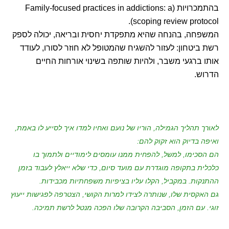
בהתמכרויות (Family-focused practices in addictions: a
scoping review protocol).
המשפחה, בהנחה שהיא מתפקדת יחסית ובריאה, יכולה לספק
רשת ביטחון: לעזור להשגיח שהמטופל לא חוזר לסורו, לעודד
אותו ברגעי משבר, ולהיות שותפה בשינוי אורחות החיים
הדרוש.
לאורך תהליך הגמילה, הוריו של נועם ואחיו למדו איך לסייע לו באמת,
ואיפה בדיוק הוא זקוק להם:
הם הסכימו, למשל, להפחית ממנו עומסים לימודיים ולתמוך בו
כלכלית בתקופה מוגדרת עם מועד סיום
, כדי שלא ייאלץ לעבוד בזמן
ההתנקות. במקביל, הקלו עליו בציפיות משפחתיות מכבידות.
גם האקסית שלו, שנותרה לצידו למרות הקושי, הצטרפה לפגישות ייעוץ
זוגי. עם הזמן, הסביבה הקרובה שלו הפכה מנטל לרשת תמיכה.