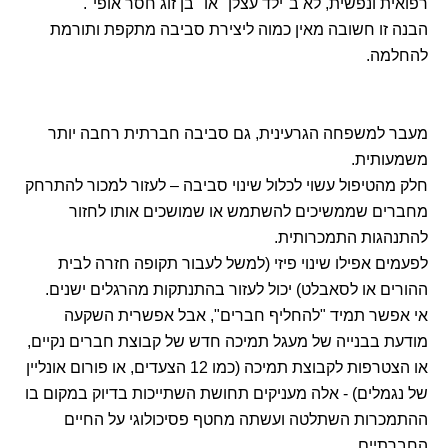
רפואית ונפשית, לא ב"ילד עצלן" או "בן זוג חסר אופי".
הבנה זו חשובה מאין כמוה ליצירת סביבה מתקפת ותורמת
להחלמה.
מעבר למשפחה הגרעינית, גם סביבה חברתית רחבה יותר
משמעותית.
חלק מהטיפול עשוי לכלול שינוי סביבה – לעזור למכור להתרחק
מחברים שממשיכים להשתמש או שמושכים אותו לחזור
להתנהגות התמכרותית.
לפעמים אפילו שינוי פיזי (למשל לעבור תקופה חזרה לבית
ההורים או לסאבלט) יכול לעזור בהתנתקות מהרגלים ישנים.
אי אפשר תמיד "להחליף חברים", אבל אפשרית השקעה
מודעת בבנייה של מעגל תמיכה חדש של קבוצת חברים נקיים,
או הצטרפות לקבוצת תמיכה (כמו 12 הצעדים, או פורום אונליין
של נגמלים) - אלה מעניקים תחושת השתייכות בדיוק במקום בו
ההתמכרות השתלטה ועשתה מחטף פסיכולוגי על החיים
החברתיים.