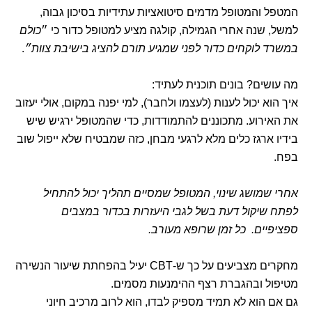
המטפל והמטופל מדמים סיטואציות עתידיות בסיכון גבוה,
למשל, שנה אחרי הגמילה, קולגה מציע למטופל כדור כי ״
כולם
במשרד לוקחים כדור לפני שמגיע תורם להציג בישיבת צוות״
.
מה עושים? בונים תוכנית לעתיד:
איך הוא יכול לענות (לעצמו ולחבר), למי יפנה במקום, אולי יעזוב
את האירוע. מתכוננים להתמודדות, כדי שהמטופל ירגיש שיש
בידיו ארגז כלים מלא לרגעי מבחן, כזה שמבטיח שלא ייפול שוב
בפח.
אחרי שמושג שינוי, המטופל שמסיים תהליך יכול להתחיל
לפתח שיקול דעת בשל לגבי היעזרות בכדור במצבים
ספציפיים. כל זמן שרופא מעורב.
מחקרים מצביעים על כך ש-CBT יעיל בהפחתת שיעור הנשירה
מטיפול ובהגברת רצף ההימנעות מסמים.
גם אם הוא לא תמיד מספיק לבדו, הוא לרוב מרכיב חיוני