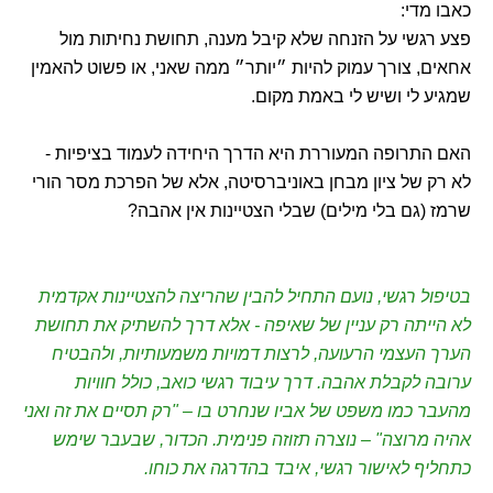
כאבו מדי:
פצע רגשי על הזנחה שלא קיבל מענה, תחושת נחיתות מול
אחאים, צורך עמוק להיות ״יותר״ ממה שאני, או פשוט להאמין
שמגיע לי ושיש לי באמת מקום.
האם התרופה המעוררת היא הדרך היחידה לעמוד בציפיות -
לא רק של ציון מבחן באוניברסיטה, אלא של הפרכת מסר הורי
שרמז (גם בלי מילים) שבלי הצטיינות אין אהבה?
בטיפול רגשי, נועם התחיל להבין שהריצה להצטיינות אקדמית
לא הייתה רק עניין של שאיפה - אלא דרך להשתיק את תחושת
הערך העצמי הרעועה, לרצות דמויות משמעותיות, ולהבטיח
ערובה לקבלת אהבה. דרך עיבוד רגשי כואב, כולל חוויות
מהעבר כמו משפט של אביו שנחרט בו – "רק תסיים את זה ואני
אהיה מרוצה" – נוצרה תזוזה פנימית. הכדור, שבעבר שימש
כתחליף לאישור רגשי, איבד בהדרגה את כוחו.