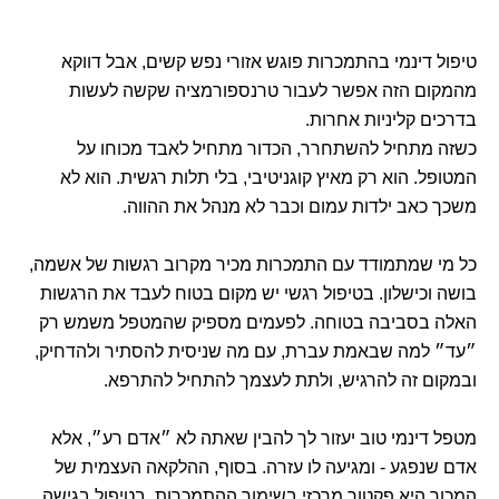
טיפול דינמי בהתמכרות פוגש אזורי נפש קשים, אבל דווקא
מהמקום הזה אפשר לעבור טרנספורמציה שקשה לעשות
בדרכים קליניות אחרות.
כשזה מתחיל להשתחרר, הכדור מתחיל לאבד מכוחו על
המטופל. הוא רק מאיץ קוגניטיבי, בלי תלות רגשית. הוא לא
משכך כאב ילדות עמום וכבר לא מנהל את ההווה.
כל מי שמתמודד עם התמכרות מכיר מקרוב רגשות של אשמה,
בושה וכישלון. בטיפול רגשי יש מקום בטוח לעבד את הרגשות
האלה בסביבה בטוחה. לפעמים מספיק שהמטפל משמש רק
״עד״ למה שבאמת עברת, עם מה שניסית להסתיר ולהדחיק,
ובמקום זה להרגיש, ולתת לעצמך להתחיל להתרפא.
מטפל דינמי טוב יעזור לך להבין שאתה לא ״אדם רע״, אלא
אדם שנפגע - ומגיעה לו עזרה. בסוף, ההלקאה העצמית של
המכור היא פקטור מרכזי בשימור ההתמכרות. בטיפול בגישה