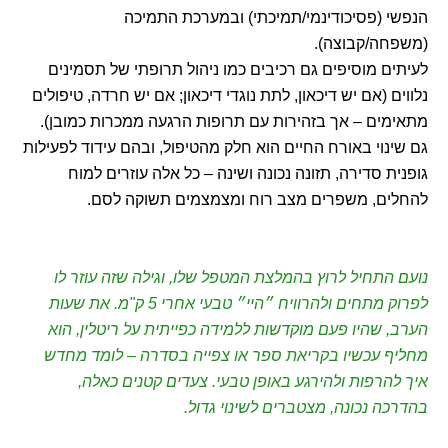
הנפשי (פסיכודינמי/תמיכתי) ובמערכת התמיכה
(משפחה/קבוצה).
לעיתים מוסיפים גם רכיבים כמו ניהול תרופתי של תסמינים
נלווים (אם יש דיכאון, לתת נוגדי דיכאון; אם יש חרדה, טיפולים
מתאימים – אך בזהירות עם תרופות הרגעה ממכרות כמובן).
גם שינוי באורח החיים הוא חלק מהטיפול, ובהם עידוד לפעילות
גופנית סדירה, תזונה נכונה ושינה – כל אלה עוזרים למוח
להחלים, משפרים מצב רוח ומצמצמים תשוקה לסם.
נועם התחיל לרוץ בהמלצת המטפל שלו, וגילה שזה עוזר לו
לפרוק מתחים ולהרוויח ״היי״ טבעי אחרי 5 ק"מ. את שעות
הערב, שהיו פעם מוקדשות ללמידה כפייתית על ריטלין, הוא
מחליף עכשיו בקריאת ספר או צפייה בסדרה – לומד מחדש
איך להרפות ולהירגע באופן טבעי. צעדים קטנים כאלה,
בהדרכה נכונה, מצטברים לשינוי גדול.