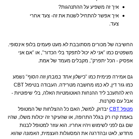
איך זה משפיע על ההתנהגות?
איך אפשר להתחיל לשנות את זה- צעד אחרי
צעד.
החשיבה של מכורים מסתובבת לא מעט פעמים בלופ אינסופי.
משפטים כמו "אני לא יכול לתפקד בלי הכדור", או "אם אני
אפסיק - הכל יתפרק", מקבלים מעמד של אמת.
גם אמירה פנימית כמו "כ
ישלון אחד במבחן וזה הסוף
" נשמע
כמו גזר דין, לא כמו מחשבה מטרידה. העבודה בטיפול CBT
היא להתעכב ליד ההנחות האוטומטיות האלה, בלי שיפוטיות -
אבל עם סקרנות.
מטפל CBT
יבדוק, למשל, האם כל ההצלחות של המטופל
באמת קרו רק בגלל התרופה, או שהעיקר זה יכולות משלו, שהיו
שם גם לפני לשימוש ויהיו אחריו. הוא עוזר למטופל לבנות
מחדש, לאט ובהדרגה את המסוגלות העצמית,
האמונה שהוא