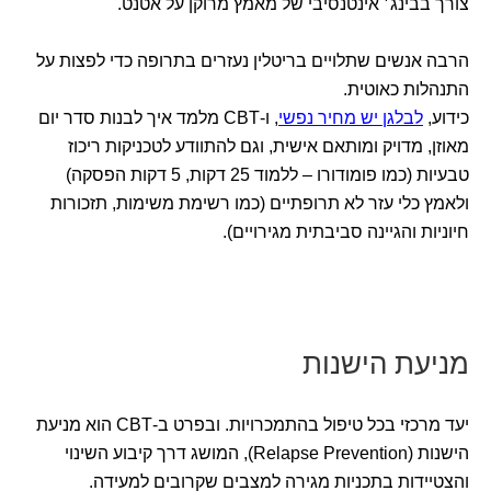
צורך בבינג׳ אינטנסיבי של מאמץ מרוקן על אטנט.
הרבה אנשים שתלויים בריטלין נעזרים בתרופה כדי לפצות על
התנהלות כאוטית.
כידוע,
לבלגן יש מחיר נפשי
, ו-CBT מלמד איך לבנות סדר יום
מאוזן, מדויק ומותאם אישית, וגם להתוודע לטכניקות ריכוז
טבעיות (כמו פומודורו – ללמוד 25 דקות, 5 דקות הפסקה)
ולאמץ כלי עזר לא תרופתיים (כמו רשימת משימות, תזכורות
חיוניות והגיינה סביבתית מגירויים).
מניעת הישנות
יעד מרכזי בכל טיפול בהתמכרויות. ובפרט ב-CBT הוא מניעת
הישנות (Relapse Prevention), המושג דרך קיבוע השינוי
והצטיידות בתכניות מגירה למצבים שקרובים למעידה.