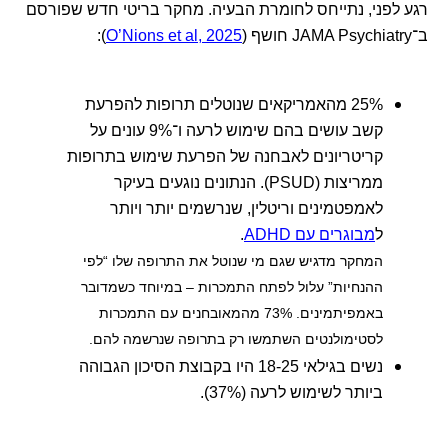
רגע לפני, נתייחס לחומרת הבעיה. מחקר בריטי חדש שפורסם
ב־JAMA Psychiatry חושף (
O’Nions et al, 2025
):
25% מהאמריקאים שנוטלים תרופות להפרעת
קשב עושים בהם שימוש לרעה ו־9% עונים על
קריטריונים לאבחנה של הפרעת שימוש בתרופות
ממריצות (PSUD). הנתונים נוגעים בעיקר
לאמפטמינים וריטלין, שנרשמים יותר ויותר
ל
מבוגרים עם ADHD
.
המחקר מדגיש שגם מי שנוטל את התרופה שלו “לפי
ההנחיות” עלול לפתח התמכרות – במיוחד כשמדובר
באמפיתמינים. 73% מהמאובחנים עם התמכרות
לסטימולנטים השתמשו רק בתרופה שנרשמה להם.
נשים בגילאי 18-25 היו בקבוצת הסיכון הגבוהה
ביותר לשימוש לרעה (37%).