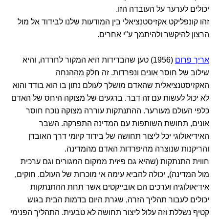
יכולים לערער על העובדה הזו.
זהו קונפליקט אקזיסטנציאלי בין המודעות שלנו לבידוד אל מול
הרצון להיקשר ולהיתמך ע"י אחרים.
אריך פרום
(1956) טען שהבדידות היא המקור לחרדה, והיא
שילוב של חוסר אונים ונפרדות. זה חלק מההנחה
האקזיסטנציאלית שהאדם מושלך לעולם נתון בו הוא בודד והוא
לא יכול לעשות עם זה דבר. ברגעים של מצוקה היחס של האדם
כלפי העולם מעורער. ההתנתקות עוררה מצוקה נוכח חוסר
אונים, תחושת השותפות עם המדינה התפרקה. השבר
האידיאולוגי יכל ליצור תחושה של בידוד קיומי דרך האובדן
והריקנות שנוצרה מהיפרדות האדם מהמדינה.
חווית התנתקות (שהיא גם פיזית ממקום המגורים וגם ערכית
מול המדינה), יכולה להביא עימה אי מוכרות של העולם. חוקים,
אידיאולוגיה וערכים הם אובייקטים אשר תחת ההתנתקות
יכולים לעבור תהליך הזרה, שגרת היום בדמות הבית בגוש
קטיף נשללת וזה עלול ליצור תחושה לא טבעית. התהליך הפנימי