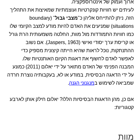
ארוך ועמוק של אינטרוספקציה.
לעיתים יש חוויות קונקרטיות ועוצמתיות שמאיצות את התהליך
הזה, ניתן להתייחס אליהן כ"
מצבי גבול
" (boundary
situations) שמניעים את האדם להיות מודע למצב הקיומי שלו
כמו חוויות התמודדות מול מוות, החלטה משמעותית הרת גורל
או קריסת ערך יסודי ואישי (Jaspers, 1963). אם נשוב
ההתנתקות, נוכל לראות שהיא הייתה קיצונית מספיק כדי
לאפשר לאדם לחשוף את דאגות הקיום האותנטיות שלו.
המבנה הפנימי של האדם מתואר על ידי יאלום (2011) כמונע
על ידי הדאגה הבסיסית, במודע או לא, בעקבותיה נוצרת חרדה
שמביאה לשימוש ב
מנגנוני הגנה
.
אם כן, מהן הדאגות הבסיסיות הללו? יאלום חילק אותן לארבע
קטגוריות:
מוות