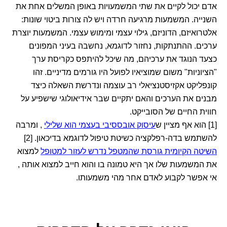
אדם יכול לקיים את שתי המשמעויות באופן המשלים אחת את
השנייה. המשמעות מרגיעה חרדה ויש לה צורות ביטוי שונות:
אלטרואיזם, הדוניזם, גילוי עצמי ומימוש עצמי. המשמעות יוצרת
ערכים. ההתנתקות, נחזור לדוגמא, נחשבה בעיני המפונים
כצעד הנוגד את ערכיהם, מה שיכל להיתפס כקריסת ערך
"הציוניות" משום שמוציאיו לפועל היו גורמים מדיניים. זהו
קונפליקט אקזיסטנציאלי רב עוצמה ונדרשת השאלה כיצד
מבנים את הערכים והאם יתקיים שבר אידיאולוגי שישפיע על
חווית החיים של הסובייקט.
[1] הוא אף מציין ש
עיסוק אובססיבי בעצמי הוא שלילי
, ומרבה
להשתמש בדה-רפלקציה כשיטת טיפול לדוגמא בדיכאון. [2]
השיטה הקיומית גורסת שהמטפל נדרש לעזור למטופל
למצוא
את המשמעות שלו אך היא טמונה בו והוא חייב למצוא אותה ,
אי אפשר לקבוע לאדם אחר מהי משמעותו.