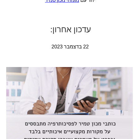
יחד עם
מומחי מכון טמיר
ע
דכון
אחרו
ן
:
22 בדצמבר 2023