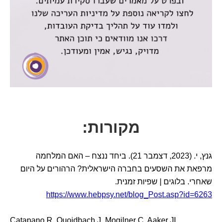
מקורות:
גנץ, י. (2023, דצמבר 21). ביחד ננצח – האם המלחמה
מרפאת את השסעים בחברה הישראלית? הרהורים על היום
שאחרי. בלוגים | שפיות זמנית.
https://www.hebpsy.net/blog_Post.asp?id=6263
Catapano R, Quoidbach J, Mogilner C, Aaker JL.