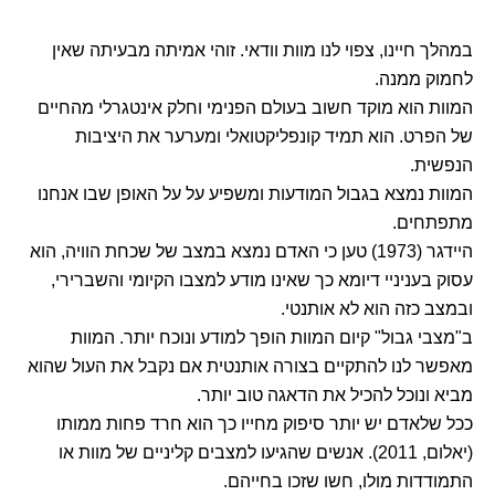
במהלך חיינו, צפוי לנו מוות וודאי. זוהי אמיתה מבעיתה שאין
לחמוק ממנה.
המוות הוא מוקד חשוב בעולם הפנימי וחלק אינטגרלי מהחיים
של הפרט. הוא תמיד קונפליקטואלי ומערער את היציבות
הנפשית.
המוות נמצא בגבול המודעות ומשפיע על על האופן שבו אנחנו
מתפתחים.
היידגר (1973) טען כי האדם נמצא במצב של שכחת הוויה, הוא
עסוק בעניניי דיומא כך שאינו מודע למצבו הקיומי והשברירי,
ובמצב כזה הוא לא אותנטי.
ב"מצבי גבול" קיום המוות הופך למודע ונוכח יותר. המוות
מאפשר לנו להתקיים בצורה אותנטית אם נקבל את העול שהוא
מביא ונוכל להכיל את הדאגה טוב יותר.
ככל שלאדם יש יותר סיפוק מחייו כך הוא חרד פחות ממותו
(יאלום, 2011). אנשים שהגיעו למצבים קליניים של מוות או
התמודדות מולו, חשו שזכו בחייהם.