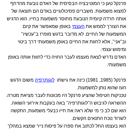
פרנקל טען כי המוטיבציה הבסיסית של האדם נובעת מהדחף
למצוא משמעות. משברים פסיכולוגיים באדם הם תוצאה של
אותה חרדה קיומית הנובעת מחוסר משמעות בחייו. הוא הדגיש
את הצורך לממש את
העצמי
באופן שמאפשר את קיום
המשמעות של החיים. לא מדובר בדגש מופרז ב"עכשיו"
וב"אני", אלא לחוות את החיים באופן משמעותי דרך ביטוי
ומימוש עצמי.
האדם נדרש לצאת מעצמו לעבר החויה כדי לחוות אותה באופן
משמעותי.
פרנקל (1985, 1981) כינה את גישתו
לוגותרפיה
משום הדגש
העז שהוא נותן למשמעות.
טכניקות הטיפול שהציע פרנקל היו מכוונות לעבר מציאת מטרה.
ההשראה לגיבוש ה"לוגותרפיה" באה בעקבות אירועי השואה.
הוא שם לב כי מי שלא ראה את חייו כבעלי משמעות, התקשה
לשרוד נוכח התנאים הקשים.
הוא בעצמו החל לכתוב את ספרו על פיסות נייר שמצא במהלך