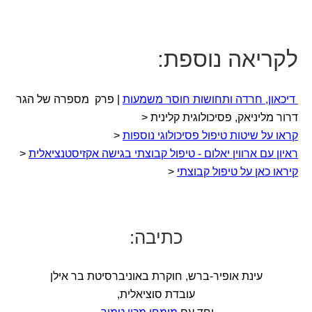
לקריאה נוספת:
דיכאון, חרדה ותחושות חוסר משמעות
| פרק מספרה של הגר
דרור מליניאק, פסיכולוגית קלינית <
קראו על שיטות טיפול פסיכולוגי נוספות
<
ראיון עם ארווין יאלום - טיפול קבוצתי בגישה אקזיסטנציאלית
<
קיראו כאן על טיפול קבוצתי
<
כתיבה:
עינת אופיר-ברש, חוקרת באוניברסיטת בר אילן
עובדת סוציאלית,