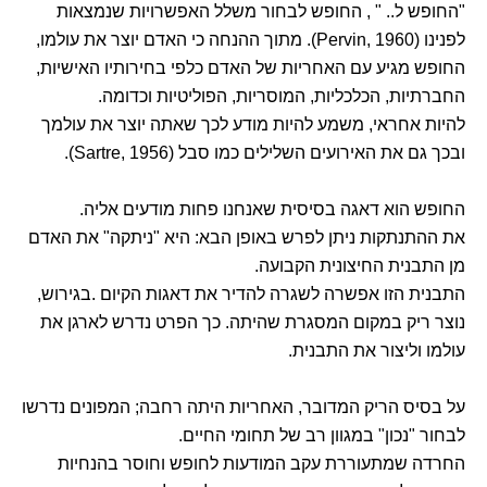
"החופש ל.. " , החופש לבחור משלל האפשרויות שנמצאות
לפנינו (Pervin, 1960). מתוך ההנחה כי האדם יוצר את עולמו,
החופש מגיע עם האחריות של האדם כלפי בחירותיו האישיות,
החברתיות, הכלכליות, המוסריות, הפוליטיות וכדומה.
להיות אחראי, משמע להיות מודע לכך שאתה יוצר את עולמך
ובכך גם את האירועים השלילים כמו סבל (Sartre, 1956).
החופש הוא דאגה בסיסית שאנחנו פחות מודעים אליה.
את ההתנתקות ניתן לפרש באופן הבא: היא "ניתקה" את האדם
מן התבנית החיצונית הקבועה.
התבנית הזו אפשרה לשגרה להדיר את דאגות הקיום .בגירוש,
נוצר ריק במקום המסגרת שהיתה. כך הפרט נדרש לארגן את
עולמו וליצור את התבנית.
על בסיס הריק המדובר, האחריות היתה רחבה; המפונים נדרשו
לבחור "נכון" במגוון רב של תחומי החיים.
החרדה שמתעוררת עקב המודעות לחופש וחוסר בהנחיות