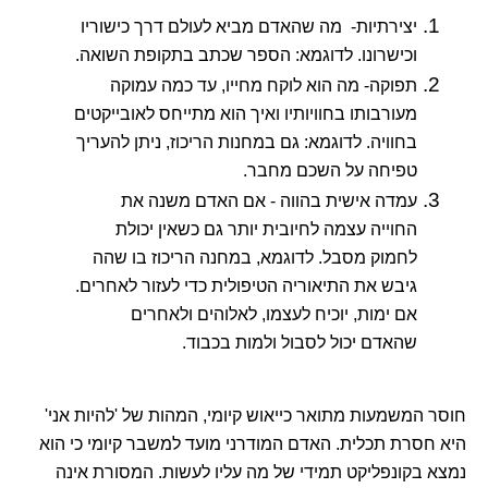
יצירתיות- מה שהאדם מביא לעולם דרך כישוריו
וכישרונו. לדוגמא: הספר שכתב בתקופת השואה.
תפוקה- מה הוא לוקח מחייו, עד כמה עמוקה
מעורבותו בחוויותיו ואיך הוא מתייחס לאובייקטים
בחוויה. לדוגמא: גם במחנות הריכוז, ניתן להעריך
טפיחה על השכם מחבר.
עמדה אישית בהווה - אם האדם משנה את
החוייה עצמה לחיובית יותר גם כשאין יכולת
לחמוק מסבל. לדוגמא, במחנה הריכוז בו שהה
גיבש את התיאוריה הטיפולית כדי לעזור לאחרים.
אם ימות, יוכיח לעצמו, לאלוהים ולאחרים
שהאדם יכול לסבול ולמות בכבוד.
חוסר המשמעות מתואר כייאוש קיומי, המהות של 'להיות אני'
היא חסרת תכלית. האדם המודרני מועד למשבר קיומי כי הוא
נמצא בקונפליקט תמידי של מה עליו לעשות. המסורת אינה