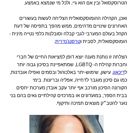
הטרוסקסואל ובין אם הוא גיי, ולכל מי שנמצא באמצע.
ואכן, הקהילה ההומוסקסואלית הצליחה לעשות בעשורים
האחרונים שינויים מדהימים, ממש מהפך בתפיסה של דעת
הקהל בעולם המערבי לגבי קבלה וסובלנות כלפי נטייה מינית -
הומוסקסואלית, לסבית ו
טרסנג'נדרית
.
הצלחה זו נותנת מענה יוצא דופן למציאות החיים של חברי
וחברות קהילת ה- LGBTQ, שמתאפיינת בסיכון גבוה יותר
ל
דיכאון
, עישון, שימוש-יתר באלכוהול ובסמים ואפילו אובדנות,
כמו גם סיכון מוגבר לדחייה, אפליה ובריונות. בימי
הקורונה הסיכון מורכב אף יותר עקב אובדן מערכות יחסים
בבית הספר, במועדונים או במרכזים קהילתיים גאים בהם בני
נוער להטב״ק מוצאים תמיכה ותיקוף.