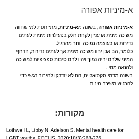
א-מיניות אפורה
א-מיניות אפורה
, בשונה מ
א-מיניות,
מתייחסת למי שחווה
משיכה מינית או עניין לקחת חלק בפעילויות מיניות לעתים
נדירות או בעוצמה נמוכה יותר מהרגיל.
כלומר, הם אכן יחוו משיכה מינית אך לעתים נדירות, הדחף
המיני שלהם יהיה נמוך ויהיו להם סיבות ספציפיות למשיכה
ולהנאה ממין.
בשונה מדמי-סקסואליים, הם לא יזדקקו לחיבור רגשי כדי
להרגיש משיכה מינית.
מקורות:
Lothwell L, Libby N, Adelson S. Mental health care for
LGBT youths. FOCUS. 2020;18(3):268-276.