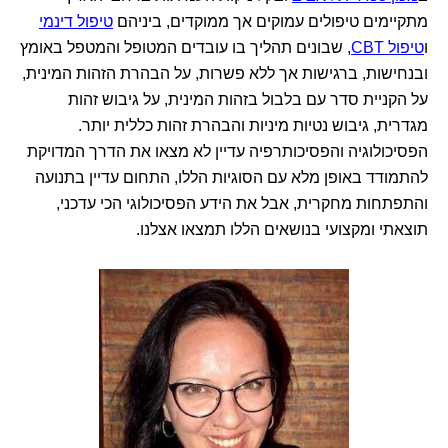
מתקיימים טיפולים עמוקים אך ממוקדים, ביניהם
טיפול דינמי
ו
טיפול CBT
, שבונים תהליך בו עובדים המטופל והמטפל באומץ
ובנחישות, ברגישות אך ללא פשרות, על הבהרת הזהות המינית,
על הקניית סדר עם בלבול בזהות המינית, על גיבוש זהות
מגדרית, גיבוש נטיות מיניות והבהרת זהות כללית יותר.
הפסיכולוגיה והפסיכותרפיה עדיין לא מצאו את הדרך המדויקת
להתמודד באופן מלא עם הסוגיות הללו, התחום עדיין בתנועה
והתפתחות מחקרית, אבל את הידע הפסיכולוגי הכי עדכני,
תוצאתי ומקצועי בנושאים הללו תמצאו אצלנו.