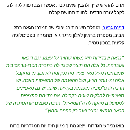
אדם להרגיש שייך ולהבין שאינו לבד, אפשר הצטרפות לקהילה,
לקבל עזרה הדדית ולחוות תחושת קבלה.
דפנה גרינר
, מנהלת השירות הטיפולי של המרכז הגאה בתל
אביב, מספרת בראיון לאלון נירגד גיא, מתמחה בפסיכולוגיה
קלינית במכון טמיר:
״נראה שבדידות היא משהו שחוזר על עצמו, וגם דיכאון
ואובדנות. כל אלה הם תוצר של גדילה בחברה הטרו-נורמטיבית
שמכתיבה מגיל מאד צעיר מה נכון ומה לא נכון, מי מתקבל
אליה ומי נותר חריג, ושל ההפנמה של התפיסות האלה. יש
הרבה להט"פוביה מופנמת בקהילה שלנו. יש גם מאפיינים
ספציפיים לחלקים שונים בקהילה. אם נתייחס ספציפית
למטופלים מהקהילה ה"הומואית", הרבה פעמים יש הסתרה של
הכאב הנפשי, ונוצר פער בין הפנים והחוץ״.
בואו נכיר 5 הגדרות, ייצוג מתוך מגוון הזהויות המגדריות ברוח