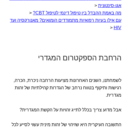
אגו-סינטונית
<
מה באמת ההבדל בין טיפול דינמי לטיפול CBT?
<
עם אילו בעיות רפואיות מתמודדים הומואים? מאנורקסיה ועד
<
HIV
הרחבת הספקטרום המגדרי
לשמחתנו, השנים האחרונות מציעות הרחבה ניכרת, הכרה,
רגישות ותיקוף בטווח נרחב של הגדרות קהילתיות של זהות
מגדרית.
אבל מדוע צריך בכלל לתייג זהויות על הקשת המגדרית?
התשובה העיקרית היא שזיהוי של זהות מינית עשוי לסייע לכל