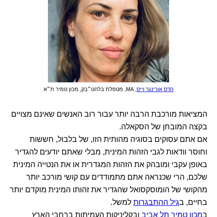
הדס אורינגר וייס
, MA, מטפלת בלהט״בק, מכון טמיר ת״א
המציאות מורכבת הרבה יותר עבור רוב האנשים שאינם מצויים
בקצה המובחן של הסקאלה.
אם אתם עסוקים בסוגיה מהותית הזו, של בלבול, חששות
וחוסר וודאות לגבי הזהות המינית, מבלי שאתם יודעים להגדיר
באופן עקבי ומובהק את הזהות המגדרית או את הנטייה המינית
שלכם, הרי שכנראה אתם מתמודדים עם קושי מורכב יותר
מהקושי של הומוסקסואל שהגדיר את זהותו המינית מוקדם יותר
בחיים, ב
גיל ההתבגרות
למשל.
ב
מכון טמיר תל אביב
ובקליניקות העמיתות ברחבי הארץ