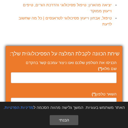
יציאה מהארון: טיפול פסיכולוגי והדרכת הורים, טיפים
וייעוץ ממוקד
טיפול, אבחון וייעוץ פסיכולוגי לטראנסים | כל מה שחשוב
לדעת
שיחת הכוונה לקבלת המלצה על הפסיכולוג/ית שלך:
הכניסו את הטלפון שלכם ואנו ניצור עמכם קשר בהקדם
שם מלא
(*)
השאר טלפון
(*)
האתר משתמש בעוגיות. המשך גלישה מהווה הסכמה ל
מדיניות הפרטיות
.
הבנתי
שלח