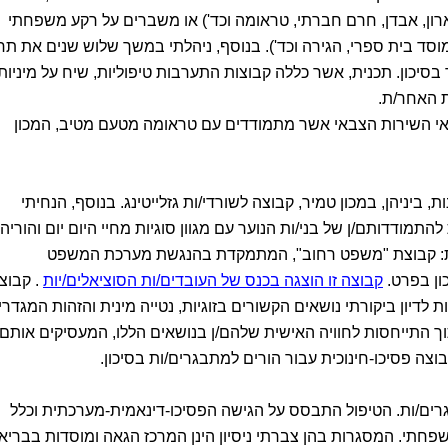
ון, אבדן, חרם חברתי, טראומה וכד') או משברים על רקע משפחתי
 מוסד בית ספרי, הגירה וכד'). בנוסף, ניהלתי במשך שלוש שנים את תח
בסיכון. תכנית, אשר כללה קבוצות התערבות טיפוליות, שיח על מיניות
ת האחר/ת.
וצאי השירות הצבאי אשר מתמודדים עם טראומה מטעם מטיב, המכון
, ביניהן, במכון טמיר, קבוצה לשורדי/ות גזלייטינג. בנוסף, הנחיתי
 להתמודדותם/ן של בני/ות הנוער עם מגוון סוגיות מחיי היום יום והוריה
ות: קבוצת "משפט רחוב", המתמקדת בהנגשת מערכת המשפט
כון בפרט.
קבוצה זו הוצגה בכנס של העובדים/ות הסוציאלים/יות
. קבוצ
דיון ביקורתי נושאים הקשורים בזוגיות, נטייה מינית והזהות המגדרי
תוך התייחסות לחוויה האישית שלהם/ן בנושאים הללו, המעסיקים אותם
וצה פסיכו-חינוכית עבור הורים למתבגרים/ות בסיכון.
וגרים/ות. הטיפול התבסס על הגישה הפסיכו-דינאמית-מערכתית וכלל
משפחתי. המסגרות בהן צברתי ניסיון הינן המרכז הגאה ומוסדות בבריא