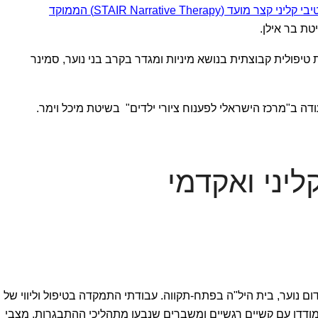
טיפול נרטיבי קליני קצר מועד (STAIR Narrative Therapy) הממוקד
טת בר אילן.
יפולית קבוצתית בנושא מיניות ומגדר בקרב בני נוער, סמינר
עודה ב"מרכז הישראלי לפענוח ציורי ילדים" בשיטת מיכל וימר.
ליני ואקדמי
קיד עו"ס קידום נוער, בית היל"ה בפתח-תקווה. עבודתי התמקדה בטיפול וליווי של
תמודדו עם קשיים רגשיים ומשברים שנבעו מתהליכי ההתבגרות, מצבי