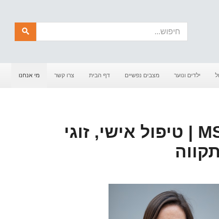
חיפוש
ל
ילדים ונוער
מצבים נפשיים
דף הבית
צרו קשר
מי אנחנו
ד"ר ליה רינג | MSW | טיפול אישי, זוגי
קווה