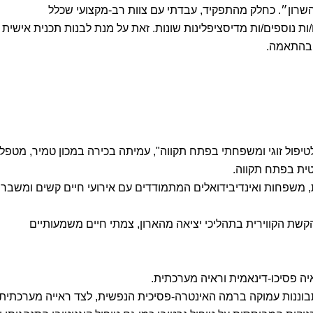
 השרון״. כחלק מהתפקיד, עבדתי עם צוות רב-מקצועי שכלל
/ות נוספים/ות מדיסציפלינות שונות. זאת על מנת לבנות תכנית אישית
ובהתאמה.
תמחה ב"תחנה לטיפול זוגי ומשפחתי בפתח תקווה", עמיתה בכירה במכון טמיר, מטפל
ית בפתח תקווה.
ות, משפחות ואינדיבידואלים המתמודדים עם אירועי חיים קשים ומשברי
קשת הקווירית בתהליכי יציאה מהארון, צמתי חיים משמעותיים
יה פסיכו-דינאמית וראיה מערכתית.
וננות עמוקה ברמה האינטרה-פסיכית הנפשית, לצד ראייה מערכתית