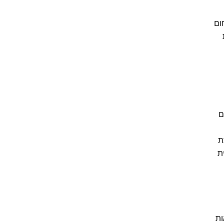
ום
ם
ת
ת
ות