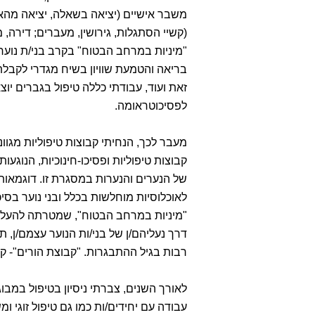
משבר אישיים (יציאה בשאלה, יציאה מהאר
(קשיי הסתגלות, גירושין, מעברים; דירה,
"מיניות במרחב הבטוח" בקרב בני/ת נוער 
בריאה והטמעת שוויון בשיח מגדרי לקבל
זאת ועוד, עבודתי כללה טיפול בגברים י
לפסיכוטראומה.
מעבר לכך, הנחיתי קבוצות טיפוליות מגוונות
קבוצות טיפוליות ופסיכו-חינוכיות, הנוגעות
של הנערים והנערות במסגרת זו. דוגמא
לאוכלוסיות מוחלשות בכלל ובני נוער בסי
"מיניות במרחב הבטוח", שמטרתה להעלות ל
דרך נעליהם/ן של בני/ות הנוער עצמם/ן, 
רבות בגיל ההתבגרות. "קבוצת הורים"- קב
לאורך השנים, צברתי ניסיון בטיפול במב
עבודה עם יחידים/ות כמו גם טיפול זוגי ו