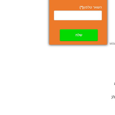
השאר טלפון
(*)
שלח
;