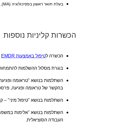
בעלת תואר ראשון בפסיכולוגיה (MA), מסלול חד חוגי, מ"המרכז ללימודים אקדמיים", אור יהודה.
הכשרות קליניות נוספות
הכשרה ל
טיפול באמצעות EMDR
–
בוגרת מסלול ההשלמות להתמחות בט
השתלמות בנושא "טראומה ופגיעה-
בהקשר של טראומה ופגיעה, פרספק
השתלמות בנושא "טיפול מיני" – ק
השתלמות בנושא "אלימות במשפחה"
העבודה הסוציאלית.