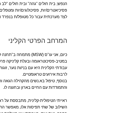
הנפש; בית חולים "גהה" ובית חולים "לב
פסיכיאטרים/יות, פסיכולוגים/יות ומטפלים
לצד מערכתית עבור כל מטופל/ת בנפרד 
המרחב הפרטי הקליני
כיום, אני עו"ס (MSW) מ
במטיב-פסיכוטראומה ובעלת קליניקה פרט
עבודתי הקלינית היא עם בני/ות נוער, זוג
לרבות אירועים טראומטיים.
בנוסף, טיפול בא.נשים מהקהילה הגאה וה
והתמודדות עם החיים בארון ובחוצה לו.
ראייתי הטיפולית-קלינית, מתבססת על רא
השילוב של שתי תפיסות אלו, מאפשר התב