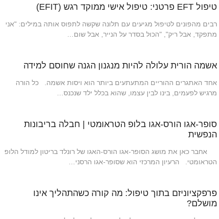
טיפול EFT פרטני: טיפול אישי ממוקד רגש (EFIT)
רבים מהפונים לטיפול מגיעים עם תלונה שקשה לתפוס אותה במילים: "אני
מתפקד, אבל ריק", "הכול בסדר על הנייר, אבל שום…
אשמה הורית עלולה להיות מנגנון הגנה שחוסם למידה
אחד האתגרים ההוריים המתעתעים ביותר הוא ויסות אשמה. כל הורה
מרגיש לפעמים, בינו לבין עצמו, שהוא בכלל ילד שנכנס…
סופר-אגו הורס-אגו בלופ הטראומטי | חבלה בריבונות
הנפשית
אחבר כאן את מושג הסופר-אגו הורס-האגו של רונלד בריטון למודל הלופ
הטראומטי. הרעיון המרכזי הוא שסופר-אגו הרסני…
פרפקציוניזם בתוך טיפול: מה קורה כשהתהליך אינו
מושלם?