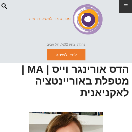
≡
מכון טמיר לפסיכותרפיה
נחלת יצחק 32א', תל אביב
לחצו לשיחה
הדס אורינגר וייס | MA |
מטפלת באוריינטציה
לאקניאנית