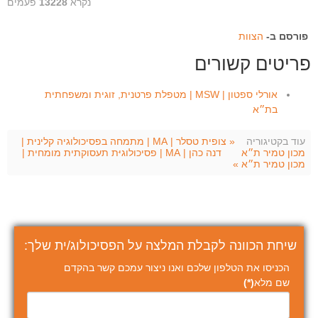
נקרא
13228
פעמים
פורסם ב-
הצוות
פריטים קשורים
אורלי ספטון | MSW | מטפלת פרטנית, זוגית ומשפחתית
בת״א
עוד בקטיגוריה
« צופית טסלר | MA | מתמחה בפסיכולוגיה קלינית |
מכון טמיר ת״א
דנה כהן | MA | פסיכולוגיּת תעסוקתית מומחית |
מכון טמיר ת״א »
שיחת הכוונה לקבלת המלצה על הפסיכולוג/ית שלך:
הכניסו את הטלפון שלכם ואנו ניצור עמכם קשר בהקדם
שם מלא
(*)