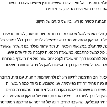
עולמנו הפנימי, אל האירועים האישיים והבין אישיים שעברנו בשנה
 דרכינו באמצעות מחילה, שינוי וכפרה.
בחנה סמויה מן העין בין שני סוגים של תיקון:
, תלוי מאמץ לסגל אסטרטגיות התנהגותיות חדשות, לשנות הרגלים
שלנו. התיקון המתעתע מתבטא כמשאלה ילדית, בדרך כלל כמופע של
בר, שמתגלם במציאות העכשווית, תוך שהוא מעלה בנו אשליה שאושרנ
יכול למשל להתבטא במשאלה הקמאית לקבלה על ידי אדם שאנו
 יכול להתבטא דרך המשאלה לקבל יחס שווה מול אח מועדף בארוחה
 שלנו להשיג צדק דרך התגייסות להגן על צד ג' שחווה התעללות.
אילו הם הזדמנות לתיקון העולם ולהתקדמות רוחנית. עם זאת, מדובר
כינה פרויד "חזרה כפייתית". אנו משוכנעים כי הדילמה העכשווית
נפשית היא שאותה דילמה מוקדמת ובלתי פתורה מתעוררת בחיים
אין כל דרך לפותרה. במילים אחרות, סופו של התיקון המתעתע ידוע
התיר קונפליקט שהשבנו לחיים. דינה של הדרמה או הדילמה המוקדמת