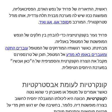
ראשית, התיאוריה של פרויד על נפש האדם, הפסיכואנליזה,
מומשגת ככזו שיש לה מערכת מבנית תלת-צדדית, אותו מודל
סטרוקטורלי, המורכב מ
סופר אגו, אגו ואיד
.
פרויד נעזר בקונקרטיזציה כדי להבחין בין חלקים של הנפש
המופשטת של המטופל באנליזה.
מבחינתו, כאשר רגשותיו המודחקים של המטופל
עוברים התקה
ומועברים באופן לא מודע
אל המטפל, תוכן של טרנספרנס
מקבל את הצורה הקונקרטית והספציפית של ה״כאן ועכשיו״
במערכת היחסים הטיפולית.
קונקרטיות לעומת אבסטרקטיות
כאשר אומרים על מטופל או מאובחן כי שהוא נוטה
ל
קונקרטיות
, הכוונה היא ליכולתו המוגבלת יחסית לחשוב
בצורה מופשטת דיה, כלומר, בחשיבה שלו יש דגש חזק מדי על
פרטים מוחשיים והתנסות מיידית.