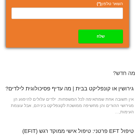
השאר טלפון
(*)
שלח
מה חדש?
גירושין או קונפליקט בבית | מה עדיף פסיכולוגית לילדים?
אין תשובה אחת שמתאימה לכל המשפחות. ילדים עלולים להיפגע הן
מגירושי ההורים והן מחשיפה ממושכת לקונפליקט ביניהם, אבל עוצמת
העימות,…
טיפול EFT פרטני: טיפול אישי ממוקד רגש (EFIT)