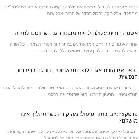
רבים מהפונים לטיפול מגיעים עם תלונה שקשה לתפוס אותה במילים: "אני
מתפקד, אבל ריק", "הכול בסדר על הנייר, אבל שום…
אשמה הורית עלולה להיות מנגנון הגנה שחוסם למידה
אחד האתגרים ההוריים המתעתעים ביותר הוא ויסות אשמה. כל הורה
מרגיש לפעמים, בינו לבין עצמו, שהוא בכלל ילד שנכנס…
סופר-אגו הורס-אגו בלופ הטראומטי | חבלה בריבונות
הנפשית
אחבר כאן את מושג הסופר-אגו הורס-האגו של רונלד בריטון למודל הלופ
הטראומטי. הרעיון המרכזי הוא שסופר-אגו הרסני…
פרפקציוניזם בתוך טיפול: מה קורה כשהתהליך אינו
מושלם?
מטופל פרפקציוניסט והמטפל שלו צריכים לשים לב לכך שהפרפקציוניזם
עצמו עלול לנהל גם את היחסים בין המטפל למטופל. …