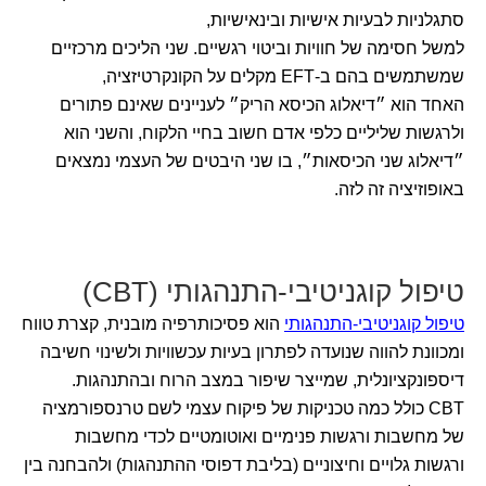
סתגלניות לבעיות אישיות ובינאישיות,
למשל חסימה של חוויות וביטוי רגשיים. שני הליכים מרכזיים
שמשתמשים בהם ב-EFT מקלים על הקונקרטיזציה,
האחד הוא ״דיאלוג הכיסא הריק״ לעניינים שאינם פתורים
ולרגשות שליליים כלפי אדם חשוב בחיי הלקוח, והשני הוא
״דיאלוג שני הכיסאות״, בו שני היבטים של העצמי נמצאים
באופוזיציה זה לזה.
טיפול קוגניטיבי-התנהגותי (CBT)
טיפול קוגניטיבי-התנהגותי
הוא פסיכותרפיה מובנית, קצרת טווח
ומכוונת להווה שנועדה לפתרון בעיות עכשוויות ולשינוי חשיבה
דיספונקציונלית, שמייצר שיפור במצב הרוח ובהתנהגות.
CBT כולל כמה טכניקות של פיקוח עצמי לשם טרנספורמציה
של מחשבות ורגשות פנימיים ואוטומטיים לכדי מחשבות
ורגשות גלויים וחיצוניים (בליבת דפוסי ההתנהגות) ולהבחנה בין