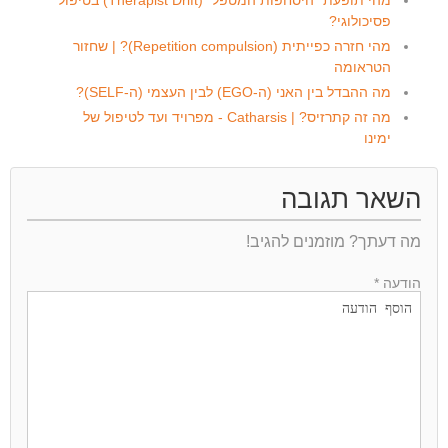
מהי תופעת "היסחפות המטפל" (Therapist Drift) בטיפול
פסיכולוגי?
מהי חזרה כפייתית (Repetition compulsion)? | שחזור
הטראומה
מה ההבדל בין האני (ה-EGO) לבין העצמי (ה-SELF)?
מה זה קתרזיס? | Catharsis - מפרויד ועד לטיפול של
ימינו
השאר תגובה
מה דעתך? מוזמנים להגיב!
הודעה *