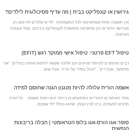
גירושין או קונפליקט בבית | מה עדיף פסיכולוגית לילדים?
אין תשובה אחת שמתאימה לכל המשפחות. ילדים עלולים להיפגע הן
מגירושי ההורים והן מחשיפה ממושכת לקונפליקט ביניהם, אבל עוצמת
העימות,…
טיפול EFT פרטני: טיפול אישי ממוקד רגש (EFIT)
רבים מהפונים לטיפול מגיעים עם תלונה שקשה לתפוס אותה במילים: "אני
מתפקד, אבל ריק", "הכול בסדר על הנייר, אבל שום…
אשמה הורית עלולה להיות מנגנון הגנה שחוסם למידה
אחד האתגרים ההוריים המתעתעים ביותר הוא ויסות אשמה. כל הורה
מרגיש לפעמים, בינו לבין עצמו, שהוא בכלל ילד שנכנס…
סופר-אגו הורס-אגו בלופ הטראומטי | חבלה בריבונות
הנפשית