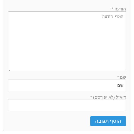
הודעה *
שם *
דוא"ל (לא יפורסם) *