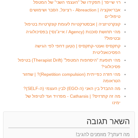
רוי שייפר | תפקידו של "העצמי השני" של המטפל
אבריאקציה | Abreaction - רציונל, הסבר ושימושים
טיפוליים
קונקרטיזציה | אבסטרקטיות לעומת קונקרטיות בטיפול
מהי תחושת סוכנות (Agency / אייג׳נסי) בפסיכולוגיה
ובטיפול?
קתקסיס ואנטי-קתקסיס | הֶטְעֵן דחפי לפי הגישה
הפסיכואנליטית
מהי תופעת "היסחפות המטפל" (Therapist Drift) בטיפול
פסיכולוגי?
מהי חזרה כפייתית (Repetition compulsion)? | שחזור
הטראומה
מה ההבדל בין האני (ה-EGO) לבין העצמי (ה-SELF)?
מה זה קתרזיס? | Catharsis - מפרויד ועד לטיפול של
ימינו
השאר תגובה
מה דעתך? מוזמנים להגיב!