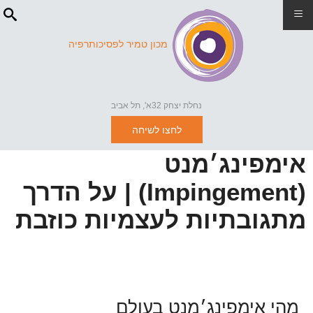
≡
מכון טמיר לפסיכותרפיה
נחלת יצחק 32א', תל אביב
לחצו לשיחה
אימפינג׳מנט
(Impingement) | על הדרך
מתגובתיות לעצמיות כוזבת
מהי אימפינג׳מנט בעולם