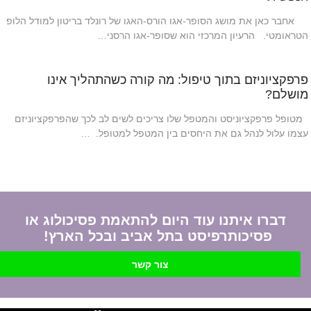
אחבר כאן את מושג הסופר-אגו הורס-האגו של רונלד בריטון למודל הלופ
הטראומטי. הרעיון המרכזי הוא שסופר-אגו הרסני…
פרפקציוניזם בתוך טיפול: מה קורה כשהתהליך אינו
מושלם?
מטופל פרפקציוניסט והמטפל שלו צריכים לשים לב לכך שהפרפקציוניזם
עצמו עלול לנהל גם את היחסים בין המטפל למטופל. …
דברו איתנו עוד היום להתאמת פסיכולוג או
פסיכותרפיסט בתל אביב ובכל הארץ!
צור קשר