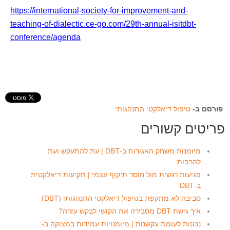
https://international-society-for-improvement-and-
teaching-of-dialectic.ce-go.com/29th-annual-isitdbt-
conference/agenda
פורסם ב-
טיפול דיאלקטי התנהגותי
פריטים קשורים
מיומנות משחק האגורות ב-DBT | עת להתעקש ועת
להרפות
פגיעות רגשית מול חוסר תיקוף עצמי | תקיעות דיאלקטית
ב-DBT
סביבה לא מתקפת בטיפול דיאלקטי התנהגותי (DBT)
איך גישת DBT מסבירה את הקושי לבקש עזרה?
נכונות לעומת עקשנות | מיומנויות עמידות במצוקה ב-