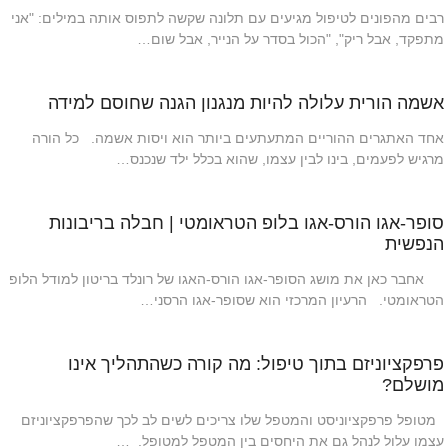
רבים מהפונים לטיפול מגיעים עם תלונה שקשה לתפוס אותה במילים: "אני
מתפקד, אבל ריק", "הכול בסדר על הנייר, אבל שום…
אשמה הורית עלולה להיות מנגנון הגנה שחוסם למידה
אחד האתגרים ההוריים המתעתעים ביותר הוא ויסות אשמה. כל הורה
מרגיש לפעמים, בינו לבין עצמו, שהוא בכלל ילד שנכנס…
סופר-אגו הורס-אגו בלופ הטראומטי | חבלה בריבונות
הנפשית
אחבר כאן את מושג הסופר-אגו הורס-האגו של רונלד בריטון למודל הלופ
הטראומטי. הרעיון המרכזי הוא שסופר-אגו הרסני…
פרפקציוניזם בתוך טיפול: מה קורה כשהתהליך אינו
מושלם?
מטופל פרפקציוניסט והמטפל שלו צריכים לשים לב לכך שהפרפקציוניזם
עצמו עלול לנהל גם את היחסים בין המטפל למטופל. …