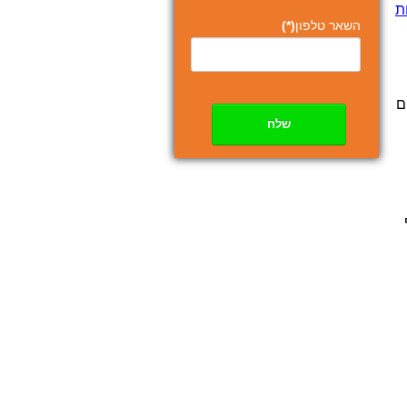
ת
השאר טלפון
(*)
ם
שלח