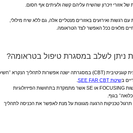
 אזורי זיכרון שהשיח עליהם קשה ולעיתים אף חסום.
עם רגשות ואירועים באזורים מנטליים אלה, גם ללא שיח מילולי,
יים מלאים ככל האפשר לצד הטראומה.
פות ניתן לשלב במסגרת טיפול בטראומה?
ניתן לשלב כלים מגישה טיפולית התנהגותית קוגניטיבית (CBT) במסגרתה ישנה אפשרות לתהליך הנקרא "ח
יים ב
שיטת SEE FAR CBT
.
ניתן לשלב עבודה עם הגוף בהשראה מגישות FOCUSING או SE אשר מתמקדת בתחושות הפיזיולוגיות
לואה" בגוף.
 תרגול טכניקות הרגעה מגוונות על מנת לאפשר את הכניסה לתהליך