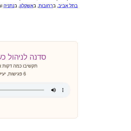
בתל אביב
, ב
רחובות
, ב
אשקלון
, ב
נתניה
וב
סדנה לניהול כע
תקשיבו כמה דקות איך ה
6 פגישות, יעילות מוכחת וניסיון עשיר.