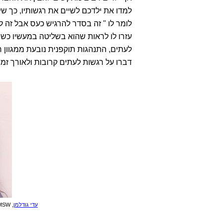
למדו את ילדכם לשיים את רגשותיו, כך שי
לומר לו " זה בסדר להרגיש כעס אבל זה ל
עזרו לו לראות שהוא בשליטה במעשיו כש
לעתים, התנהגות תוקפנית נובעת ממגוון ר
דברו על רגשות לעתים קרובות ולאורך זמן,
עדי גודלמן
, MSW, מטפלת בשליטה בכעסים עם בני נוער, מכון טמיר תל אביב