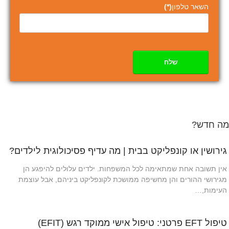
השאר טלפון
(*)
שלח
מה חדש?
גירושין או קונפליקט בבית | מה עדיף פסיכולוגית לילדים?
אין תשובה אחת שמתאימה לכל המשפחות. ילדים עלולים להיפגע הן
מגירושי ההורים והן מחשיפה ממושכת לקונפליקט ביניהם, אבל עוצמת
העימות,…
טיפול EFT פרטני: טיפול אישי ממוקד רגש (EFIT)