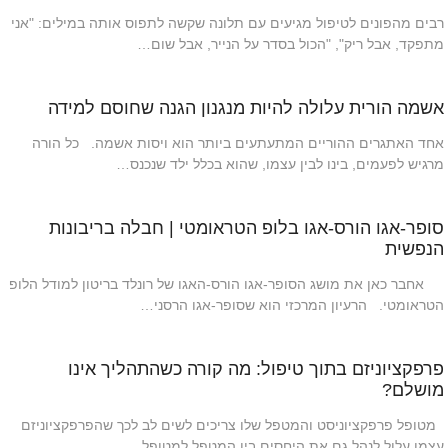
רבים מהפונים לטיפול מגיעים עם תלונה שקשה לתפוס אותה במילים: "אני
מתפקד, אבל ריק", "הכול בסדר על הנייר, אבל שום…
אשמה הורית עלולה להיות מנגנון הגנה שחוסם למידה
אחד האתגרים ההוריים המתעתעים ביותר הוא ויסות אשמה. כל הורה
מרגיש לפעמים, בינו לבין עצמו, שהוא בכלל ילד שנכנס…
סופר-אגו הורס-אגו בלופ הטראומטי | חבלה בריבונות
הנפשית
אחבר כאן את מושג הסופר-אגו הורס-האגו של רונלד בריטון למודל הלופ
הטראומטי. הרעיון המרכזי הוא שסופר-אגו הרסני…
פרפקציוניזם בתוך טיפול: מה קורה כשהתהליך אינו
מושלם?
מטופל פרפקציוניסט והמטפל שלו צריכים לשים לב לכך שהפרפקציוניזם
עצמו עלול לנהל גם את היחסים בין המטפל למטופל. …