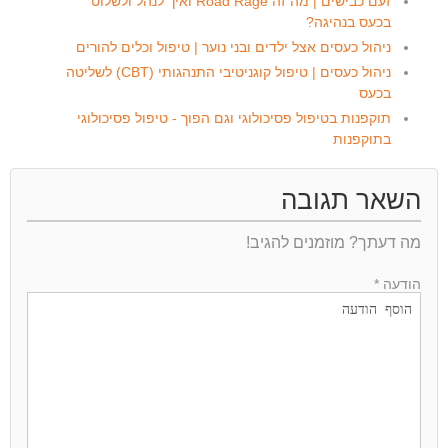
זעם כבישים | מה זה Road Rage ואיך לנהל ולשלוט
בכעס בנהיגה?
ניהול כעסים אצל ילדים ובני נוער | טיפול וכלים להורים
ניהול כעסים | טיפול קוגניטיבי התנהגותי (CBT) לשליטה
בכעס
תוקפנות בטיפול פסיכולוגי וגם הפוך - טיפול פסיכולוגי
בתוקפנות
השאר תגובה
מה דעתך? מוזמנים להגיב!
הודעה *