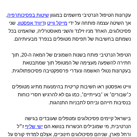
עקרונות הטיפול הנרטיבי מיושמים במגוון
שיטות בפסיכותרפיה
,
אך השיטה עצמה פותחה על ידי
מייקל ווייט
ו
דיוויד אפסטון
, שני
פסיכולוגים, האחד מניו זילנד והשני מאוסטרליה, שהאמינו בכל
נשמתם בחשיבות של תפיסת מטופלים בנפרד מבעיותיהם.
הטיפול הנרטיבי פותח בשנות השמונים של המאה ה-20, תוך
חתירה להשפעה מעצימה של המטופל תוך שמתבטאת
בעקרונות נטולי האשמה ונעדרי פרספקטיבה פסיכופתולוגית.
ווייט ואפסטון ראו חשיבות קריטית בהימנעות מתיוג מטופלים
כ׳שבורים׳ או ׳בעייתיים׳, כמו גם לא להרגיש חסרי כוחות
בנסיבות חייהם וביחס לתבניות התנהגות.
בישראל קיימים פסיכולוגים ומטפלים שעובדים בגישה
הנרטיבית, מי שמובילים הכשרות בנושא הם
ישי שליף
ז״ל
ורחל פארן, שניהם פסיכולוגים חינוכיים, אצלם למדתי קורס על