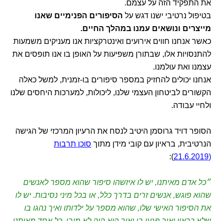
את התפקיד הזה על עצמם.
בטיפול נרטיבי ישנו דגש על
הסיפורים הפנימיים שאנו
מייצרים ונושאים עמנו במהלך החיים.
כאשר אנחנו חווים אירועים ואינטרקציות אנו מעניקים משמעות
להתנסויות אלו, שבתורן משפיעות על האופן בו אנו תופסים את
עצמנו ואת עולמנו.
אנחנו יכולים להחזיק במספר סיפורים בו-זמנית, למשל כאלה
הקשורים לביטחון העצמי שלנו, ליכולות, למערכות היחסים שלנו
ולחיי עבודה.
הסופר דויד גרוסמן היטיב לנסח את הרעיון המרכזי של הגישה
הנרטיבית, בראיון עם קובי מידן מתוך
סוכן תרבות
):
(21.6.2019
״כל אדם מאיתנו, יש לו איזשהו סיפור שהוא מספר לאנשים
שהוא פוגש, אנשים זרים בדרך כלל, או בכל מיני נסיבות. יש לו
את הסיפור האישי שלו, שהוא מספר על ילדותו ואיך נהגו בו
שלא כראוי ואיך פגעו בו ואיך הוא היה לא מובן. כל אחד מאיתנו