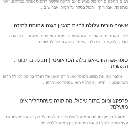
רבים מהפונים לטיפול מגיעים עם תלונה שקשה לתפוס אותה במילים: "אני
מתפקד, אבל ריק", "הכול בסדר על הנייר, אבל שום…
אשמה הורית עלולה להיות מנגנון הגנה שחוסם למידה
אחד האתגרים ההוריים המתעתעים ביותר הוא ויסות אשמה. כל הורה
מרגיש לפעמים, בינו לבין עצמו, שהוא בכלל ילד שנכנס…
סופר-אגו הורס-אגו בלופ הטראומטי | חבלה בריבונות
הנפשית
אחבר כאן את מושג הסופר-אגו הורס-האגו של רונלד בריטון למודל הלופ
הטראומטי. הרעיון המרכזי הוא שסופר-אגו הרסני…
פרפקציוניזם בתוך טיפול: מה קורה כשהתהליך אינו
מושלם?
מטופל פרפקציוניסט והמטפל שלו צריכים לשים לב לכך שהפרפקציוניזם
עצמו עלול לנהל גם את היחסים בין המטפל למטופל. …