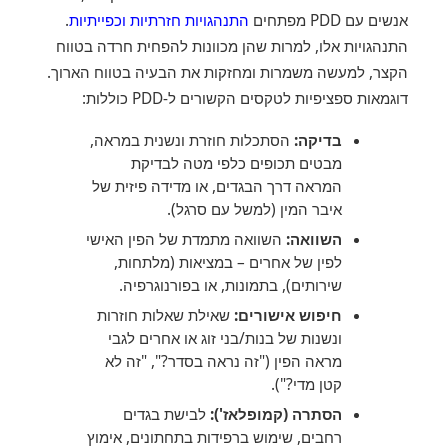
אנשים עם PDD מפתחים
התנהגויות חזרתיות וכפייתיות
.
התנהגויות אלו, למרות שהן מכוונות להפחית חרדה בטווח
הקצר, למעשה משמרות ומחזקות את הבעיה בטווח הארוך.
דוגמאות ספציפיות לטקסים הקשורים ל-PDD כוללות:
בדיקה:
הסתכלות חוזרת ונשנית במראה,
מבטים תכופים כלפי מטה לבדיקת
המראה דרך הבגדים, או מדידה פיזית של
איבר המין (למשל עם סרגל).
השוואה:
השוואה מתמדת של הפין האישי
לפין של אחרים – במציאות (מלתחות,
שירותים), בתמונות, או בפורנוגרפיה.
חיפוש אישורים:
שאילת שאלות חוזרות
ונשנות של בנות/בני זוג או אחרים לגבי
מראה הפין ("זה נראה בסדר?", "זה לא
קטן מדי?").
הסתרה (קמופלאז'):
לבישת בגדים
רחבים, שימוש ברפידות בתחתונים, אימוץ