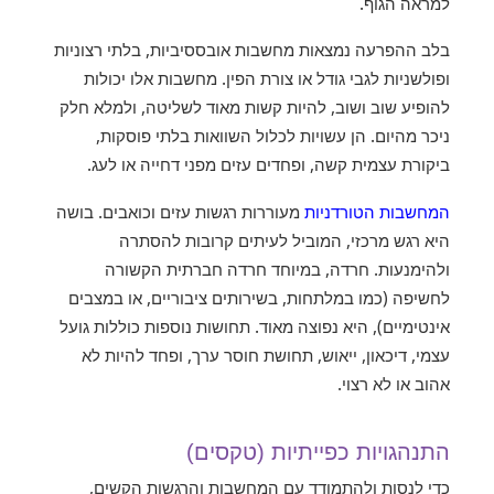
למראה הגוף.
בלב ההפרעה נמצאות מחשבות אובססיביות, בלתי רצוניות
ופולשניות לגבי גודל או צורת הפין. מחשבות אלו יכולות
להופיע שוב ושוב, להיות קשות מאוד לשליטה, ולמלא חלק
ניכר מהיום. הן עשויות לכלול השוואות בלתי פוסקות,
ביקורת עצמית קשה, ופחדים עזים מפני דחייה או לעג.
המחשבות הטורדניות
מעוררות רגשות עזים וכואבים. בושה
היא רגש מרכזי, המוביל לעיתים קרובות להסתרה
ולהימנעות. חרדה, במיוחד חרדה חברתית הקשורה
לחשיפה (כמו במלתחות, בשירותים ציבוריים, או במצבים
אינטימיים), היא נפוצה מאוד. תחושות נוספות כוללות גועל
עצמי, דיכאון, ייאוש, תחושת חוסר ערך, ופחד להיות לא
אהוב או לא רצוי.
התנהגויות כפייתיות (טקסים)
כדי לנסות ולהתמודד עם המחשבות והרגשות הקשים,