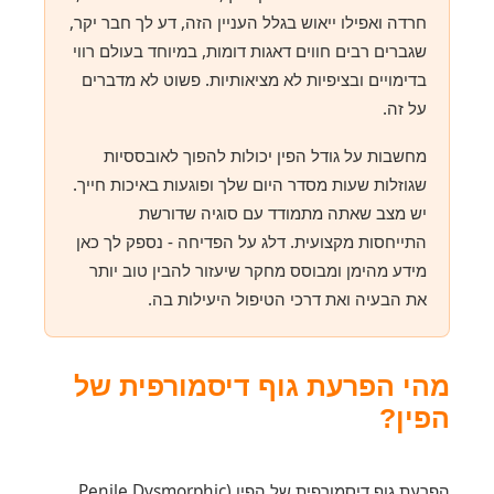
חרדה ואפילו ייאוש בגלל העניין הזה, דע לך חבר יקר,
שגברים רבים חווים דאגות דומות, במיוחד בעולם רווי
בדימויים ובציפיות לא מציאותיות. פשוט לא מדברים
על זה.
מחשבות על גודל הפין יכולות להפוך לאובססיות
שגוזלות שעות מסדר היום שלך ופוגעות באיכות חייך.
יש מצב שאתה מתמודד עם סוגיה שדורשת
התייחסות מקצועית. דלג על הפדיחה - נספק לך כאן
מידע מהימן ומבוסס מחקר שיעזור להבין טוב יותר
את הבעיה ואת דרכי הטיפול היעילות בה.
מהי הפרעת גוף דיסמורפית של
הפין?
הפרעת גוף דיסמורפית של הפין (Penile Dysmorphic