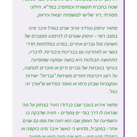
שטח בחברת תקשורת וכמתנדב במד"א. חילוני
מסורתי, דור שלישי למשפחה יוצאת עיראק.
מתאר עיסוק טורדני ארוך שנים בגודל איבר מינו
במצב רפוי – עיסוק שגורם לו להימנע ממצבים של
חשיפה מול גברים אחרים, בפרט במלתחות חדרי
כושר או לאחרונה גם בבריכות ציבוריות. לדבריו,
התחושה הבולטת היא בושה עמוקה שמופיעה
בעיקר בנוכחות של גברים זרים או מוכרים למחצה,
על רקע זיכרונות חוזרים משיחות "גבריות" ישירות
ועוקצניות שבהן נרמז או נאמר בפירוש ש"אורך זה
כוח".
מתאר אירוע בעבר שבו בן דודו העיר בצחוק על מה
שנראה לו דרך בגדי ים צמודים – חוויה שדבקה בו
והשפיעה על האופן שבו הוא חווה את גופו גם שנים
אחרי. במקביל, מדגיש כי כאשר איבר מינו בזקפה או
במהלך מגע מיני – הוא אינו חווה קושי או פגיעה,