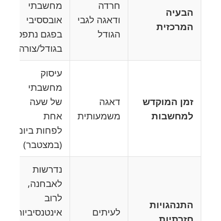
חרדה
מחשבתי
הבעיה
ודאגה לגבי
אובססיבי
המרכזית
הגודל
בפגם נתפס
בגודל/צורה
עיסוק
מחשבתי
זמן המוקדש
דאגה
של שעה
למחשבות
משמעותית
אחת
לפחות ביום
(במצטבר)
נדרשות
לאבחנה,
לרוב
התנהגויות
לעיתים
אינטנסיביות
חזרתיות