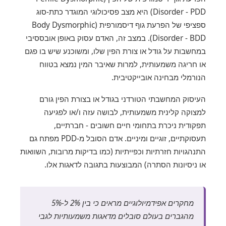
Disorder - PDD) היא מצב פסיכולוגי המוגדר כתת-סוג
ספציפי של הפרעת גוף דיסמורפית (Body Dysmorphic
Disorder - BDD). במצב זה, האדם עסוק באופן אובססיבי
במחשבות על גודל או צורת הפין שלו, ומשוכנע שיש בו פגם
או חריגה משמעותית, למרות שאיבר המין נמצא בטווח
הנורמלי מבחינה אובייקטיבית.
העיסוק המחשבתי הטורדני בגודל או בצורת הפין גורם
למצוקה קלינית משמעותית, לבושה עזה ו/או לפגיעה
תפקודית ניכרת בתחומי חיים חשובים - חברתיים,
תעסוקתיים, זוגיים ומיניים. אדם הסובל מ-PDD מפתח גם
התנהגויות חזרתיות וכפייתיות (כמו בדיקות מרובות, השוואות
או ניסיונות הסתרה) המבוצעות בתגובה לדאגות אלו.
מחקרים אפידמיולוגיים מראים כי בין 2% ל-5%
מהגברים בעולם סובלים מדאגות משמעותיות לגבי