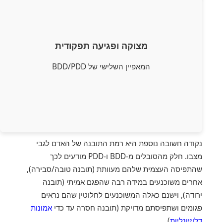
מצוקה ופגיעה תפקודית
מצוקה ופגיעה תפקודית
העיסוק המחשבתי וההתנהגויות החזרתיות גורמים לסבל
, סלידה וגועל עצמי,
דיכאון
,
חרדה
רגשי לא קל - בושה,
המאפיין השלישי של BDD/PDD
תחושת חוסר ערך - ופוגעים באופן ניכר בתפקוד החברתי,
התעסוקתי, הלימודי או בתחומי חיים אחרים.
נקודה חשובה נוספת היא רמת התובנה של האדם לגבי
מצבו. חלק מהסובלים מ-BDD ו-PDD מודעים לכך
שהתפיסה העצמית שלהם מעוותת (תובנה טובה/סבירה),
אחרים משוכנעים במידה רבה שהפגם אמיתי (תובנה
ירודה), וישנם כאלה המשוכנעים לחלוטין שהם נראים
פגומים ושתפיסתם מדויקת (תובנה חסרה עד כדי
אמונות
דלוזיונליות
).