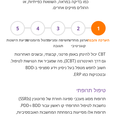
כמו בדיקה במראה, השוואות כפייתיות, או
הרגלים מזיקים אחרים.
5
4
3
2
1
הערכה והבנה
ארגון מחדש
חשיפה ומניעת
תרגול מיומנויות
מניעת הישנות
קוגניטיבי
תגובה
CBT יכול להינתן באופן פרטני, קבוצתי, ובשנים האחרונות
גם דרך האינטרנט (ICBT), מה שמגביר את הנגישות לטיפול.
חשוב לחפש מטפל בעל ניסיון וידע ספציפי ב-BDD
ובטכניקות כמו ERP.
טיפול תרופתי
תרופות מסוג מעכבי ספיגה חוזרת של סרוטונין (SSRIs)
נחשבות לטיפול התרופתי קו ראשון עבור BDD ו-PDD.
תרופות אלו מסייעות בהפחתת המחשבות האובססיביות,