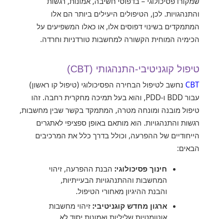
שמקורו פסיכולוגי – בדפוסי חשיבה, אמונות, רגשות
והתנהגויות. לכן, הטיפולים היעילים ביותר הם אלו
המתמקדים בשינוי דפוסים אלו, או כאלו המשפיעים על
הכימיה המוחית הקשורה למחשבות טורדניות וחרדה.
טיפול קוגניטיבי-התנהגותי (CBT)
CBT
נחשב לטיפול הבחירה הפסיכולוגי (טיפול קו ראשון)
עבור BDD ו-PDD, והוא בעל תמיכה מחקרית רחבה. זהו
טיפול מובנה ומונחה מטרה, המתמקד בקשר שבין מחשבות,
רגשות והתנהגויות. הוא מותאם באופן ספציפי לאתגרים
הייחודיים של ההפרעה, וכולל בדרך כלל את המרכיבים
הבאים:
חינוך פסיכולוגי:
הבנת ההפרעה, זיהוי
המחשבות וההתנהגויות הבעייתיות,
והבנת ההיגיון מאחורי הטיפול.
ארגון מחדש קוגניטיבי:
זיהוי מחשבות
אוטומטיות שליליות ואמונות יסוד לא