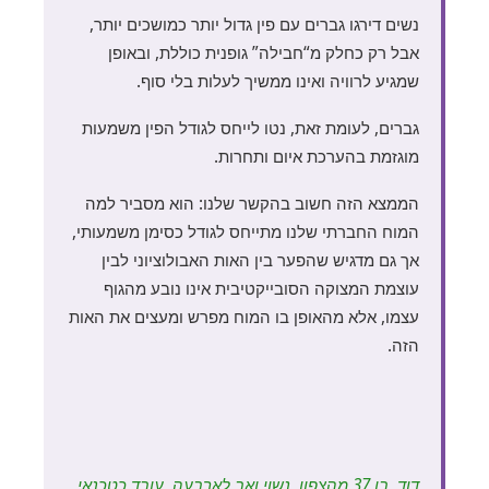
נשים דירגו גברים עם פין גדול יותר כמושכים יותר,
אבל רק כחלק מ“חבילה” גופנית כוללת, ובאופן
שמגיע לרוויה ואינו ממשיך לעלות בלי סוף.
גברים, לעומת זאת, נטו לייחס לגודל הפין משמעות
מוגזמת בהערכת איום ותחרות.
הממצא הזה חשוב בהקשר שלנו: הוא מסביר למה
המוח החברתי שלנו מתייחס לגודל כסימן משמעותי,
אך גם מדגיש שהפער בין האות האבולוציוני לבין
עוצמת המצוקה הסובייקטיבית אינו נובע מהגוף
עצמו, אלא מהאופן בו המוח מפרש ומעצים את האות
הזה.
דוד, בן 37 מהצפון, נשוי ואב לארבעה, עובד כטכנאי