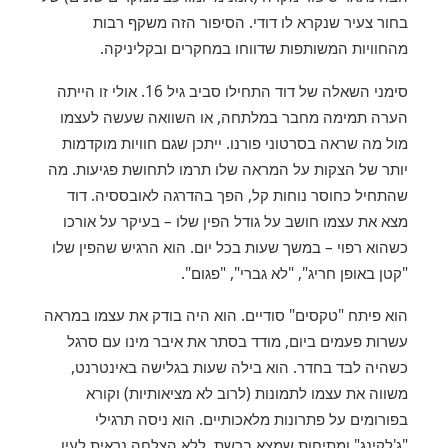
בחור צעיר שנקרא לו דודי. הסיפור הזה משקף רבות
מהחוויות המשותפות שדווחו במחקרים ובקליניקה.
סימני השאלה של דוד התחילו סביב גיל 16. אולי זו הייתה
הערה תמימה מחבר במלתחה, או השוואה שעשה לעצמו
מול מה שראה בסרטוני פורנו. ייתכן שגם חוויות מוקדמות
יותר של הצקות על המראה שלו תרמו לתחושת פגיעות. מה
שהתחיל כחוסר נוחות קל, הפך בהדרגה לאובססיה. דוד
מצא את עצמו חושב על גודל הפין שלו – בעיקר על אורכו
כשהוא רפוי – במשך שעות בכל יום. הוא הרגיש שהפין שלו
"קטן באופן חריג", "לא גברי", "פגום".
הוא פיתח "טקסים" סודיים. הוא היה בודק את עצמו במראה
עשרות פעמים ביום, מודד בסתר את איבר מינו עם סרגל
כשהיה לבד בחדר. הוא בילה שעות בגלישה באינטרנט,
משווה את עצמו לתמונות (לרוב לא מציאותיות) וקורא
בפורומים על פתרונות מלאכותיים. הוא ניסה תרגילי
"ג'לקינג" ומתיחות שמצא ברשת, ללא הצלחה נראית לעין,