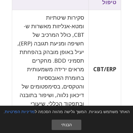
טיפול
סקירות שיטתיות
ומטא-אנליזות מאשרות ש-
CBT, כולל המרכיב של
חשיפה ומניעת תגובה (ERP),
יעיל באופן מובהק בהפחתת
תסמיני BDD. מחקרים
CBT/ERP
מראים ירידה משמעותית
בחומרת האובססיות
והטקסים, בסימפטומים של
דיכאון נלווה, ושיפור בתובנה
ובתפקוד הכללי. שיעורי
התגובה לטיפול הם מעודדים
האתר משתמש בעוגיות. המשך גלישה מהווה הסכמה ל
מדיניות הפרטיות
.
(סביב 50%).
הבנתי