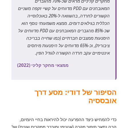
מחקרים קליניים מראים שכ-70% מהגברים
המאובחנים עם PDD מדווחים על קשיי זקפה משניים
הקשורים לחרדה, בהשוואה ל-20% באוכלוסייה
הכללית בגילאים דומים. ממצא משמעותי נוסף הוא
שכ-85% מהגברים המאובחנים עם PDD מדווחים על
הימנעות ממצבים חברתיים (כמו שחייה בבריכה
ציבורית), וכ-65% מדווחים על הימנעות מיחסים
אינטימיים עקב חרדה הקשורה לגודל הפין.
ממצאי מחקר קליני (2022)
הסיפור של דודי: מסע דרך
אובססיה
כדי להמחיש כיצד ההפרעה יכול להיראות בחיי היומיום,
הבה נתאר סיפור מקרה (אנונימי ומורכב ממקרים שונים) של