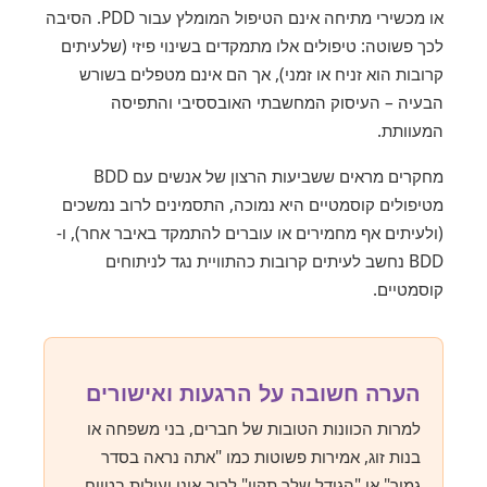
או מכשירי מתיחה אינם הטיפול המומלץ עבור PDD. הסיבה
לכך פשוטה: טיפולים אלו מתמקדים בשינוי פיזי (שלעיתים
קרובות הוא זניח או זמני), אך הם אינם מטפלים בשורש
הבעיה – העיסוק המחשבתי האובססיבי והתפיסה
המעוותת.
מחקרים מראים ששביעות הרצון של אנשים עם BDD
מטיפולים קוסמטיים היא נמוכה, התסמינים לרוב נמשכים
(ולעיתים אף מחמירים או עוברים להתמקד באיבר אחר), ו-
BDD נחשב לעיתים קרובות כהתוויית נגד לניתוחים
קוסמטיים.
הערה חשובה על הרגעות ואישורים
למרות הכוונות הטובות של חברים, בני משפחה או
בנות זוג, אמירות פשוטות כמו "אתה נראה בסדר
גמור" או "הגודל שלך תקין" לרוב אינן יעילות בטווח