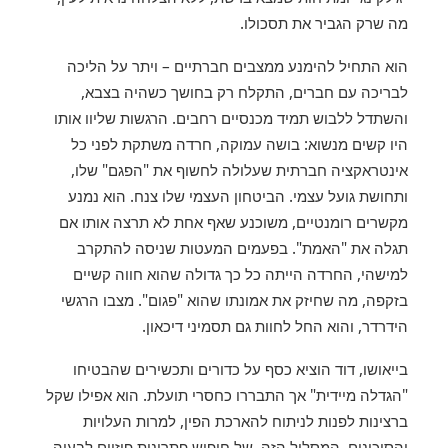
מה שרק הגביר את תסכולו.
הוא התחיל להימנע ממצבים חברתיים – ויתר על הליכה
לבריכה עם חברים, התקלח רק בחושך כשהיה בצבא,
והשתדל ללבוש תמיד מכנסיים רחבים. הרגשות שליוו אותו
היו קשים מנשוא: בושה עמוקה, חרדה משתקת לפני כל
אינטראקציה חברתית שעלולה לחשוף את "הפגם" שלו,
ותחושת גועל עצמי. הביטחון העצמי שלו צנח. הוא נמנע
מקשרים רומנטיים, משוכנע שאף אחת לא תרצה אותו אם
תגלה את "האמת". בפעמים המעטות שניסה להתקרב
למישהי, החרדה הייתה כל כך גדולה שהוא חווה קשיים
בזקפה, מה שחיזק את אמונתו שהוא "פגום". מצבו הרגשי
הידרדר, והוא החל לחוות גם תסמיני דיכאון.
בייאושו, דוד הוציא כסף על כדורים ותכשירים שהבטיחו
"הגדלה מיידית" אך התבררו כחסרי תועלת. הוא אפילו שקל
ברצינות לפנות לניתוח להארכת הפין, למרות העלויות
והסיכונים. המסלול הזה, של חיפוש פתרונות פיזיים לבעיה