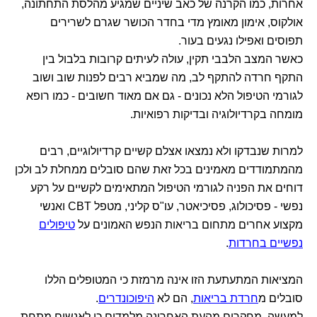
אחרות, כמו הקרנה של כאב שיניים שמגיע מהלסת התחתונה,
אולקוס, אימון מאומץ מדי בחדר הכושר שגרם לשרירים
תפוסים ואפילו נגעים בעור.
כאשר המצב הלבבי תקין, עולה לעיתים קרובות בלבול בין
התקף חרדה להתקף לב, מה שמביא רבים לפנות שוב ושוב
לגורמי הטיפול הלא נכונים - גם אם מאוד חשובים - כמו רופא
מומחה בקרדיולוגיה ובדיקות רפואיות.
למרות שנבדקו ולא נמצאו אצלם קשיים קרדיולוגיים, רבים
מהמתמודדים מאמינים בכל זאת שהם סובלים ממחלת לב ולכן
דוחים את הפניה לגורמי הטיפול המתאימים לקשיים על רקע
נפשי - פסיכולוג, פסיכיאטר, עו"ס קליני, מטפל CBT ואנשי
מקצוע אחרים מתחום בריאות הנפש האמונים על
טיפולים
נפשיים בחרדות
.
המציאות המתעתעת הזו אינה מרמזת כי המטופלים הללו
סובלים מ
חרדת בריאות
, הם לא
היפוכונדרים
.
למעשה, מחקרים מהעת האחרונה מלמדים כי לאנשים מתחת