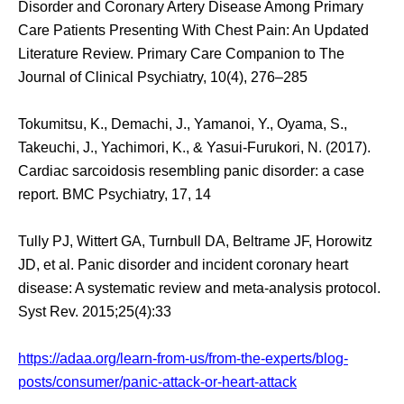
Disorder and Coronary Artery Disease Among Primary
Care Patients Presenting With Chest Pain: An Updated
Literature Review. Primary Care Companion to The
Journal of Clinical Psychiatry, 10(4), 276–285
Tokumitsu, K., Demachi, J., Yamanoi, Y., Oyama, S.,
Takeuchi, J., Yachimori, K., & Yasui-Furukori, N. (2017).
Cardiac sarcoidosis resembling panic disorder: a case
report. BMC Psychiatry, 17, 14
Tully PJ, Wittert GA, Turnbull DA, Beltrame JF, Horowitz
JD, et al. Panic disorder and incident coronary heart
disease: A systematic review and meta-analysis protocol.
Syst Rev. 2015;25(4):33
https://adaa.org/learn-from-us/from-the-experts/blog-
posts/consumer/panic-attack-or-heart-attack