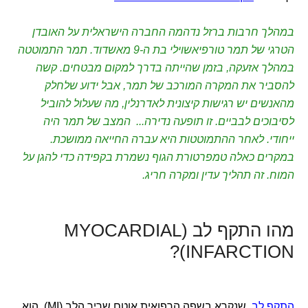
במהלך חרבות ברזל נדהמה החברה הישראלית על האובדן
הטרגי של תמר טורפיאשוילי בת ה-9 מאשדוד. תמר התמוטטה
במהלך אזעקה, בזמן שהייתה בדרך למקום מבטחים. קשה
להסביר את המקרה המורכב של תמר, אבל ידוע שלחלק
מהאנשים יש רגישות קיצונית לאדרנלין, מה שעלול להוביל
לסיבוכים לבביים. זו תופעה נדירה... המצב של תמר היה
ייחודי. לאחר ההתמוטטות היא עברה החייאה ממושכת.
במקרים כאלה טמפרטורת הגוף נשמרת בקפידה כדי להגן על
המוח. זה תהליך עדין ומקרה חריג.
מהו התקף לב (MYOCARDIAL
INFARCTION)?
התקף לב
, שנקרא בשפה הרפואית אוטם שריר הלב (MI), הוא