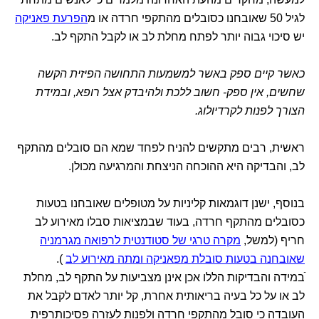
לגיל 50 שאובחנו כסובלים מהתקפי חרדה או מ
הפרעת פאניקה
יש סיכוי גבוה יותר לפתח מחלת לב או לקבל התקף לב.
כאשר קיים ספק באשר למשמעות התחושה הפיזית הקשה
שחשים, אין ספק- חשוב ללכת ולהיבדק אצל רופא, ובמידת
הצורך לפנות לקרדיולוג.
ראשית, רבים מתקשים להניח לפחד שמא הם סובלים מהתקף
לב, והבדיקה היא ההוכחה הניצחת והמרגיעה מכולן.
בנוסף, ישנן דוגמאות קליניות על מטופלים שאובחנו בטעות
כסובלים מהתקף חרדה, בעוד שבמציאות סבלו מאירוע לב
חריף (למשל,
מקרה טרגי של סטודנטית לרפואה מגרמניה
שאובחנה בטעות סובלת מפאניקה ומתה מאירוע לב
).
ֿבמידה והבדיקות הללו אכן אינן מצביעות על התקף לב, מחלת
לב או על כל בעיה בריאותית אחרת, קל יותר לאדם לקבל את
העובדה כי סובל מהתקפי חרדה ולפנות לעזרה פסיכותרפית