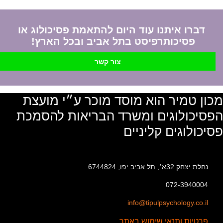
דברו איתנו עוד היום להתאמת פסיכולוג או
פסיכותרפיסט בתל אביב ובכל הארץ!
צור קשר
מכון טמיר הוא מוסד מוכר ע״י מועצת
הפסיכולוגים ומשרד הבריאות להסמכת
פסיכולוגים קליניים
נחלת יצחק 32א׳, תל אביב יפו, 6744824
072-3940004
info@tipulpsychology.co.il
פרטיות ותנאי שימוש באתר