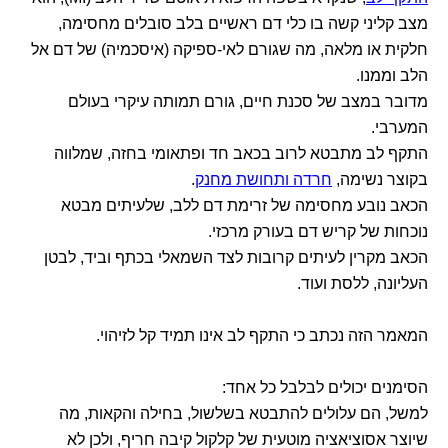
מצב קליני קשה בו כלי דם ראשיים בלב סובלים מחסימה,
חלקית או מלאה, מה שגורם לאי-ספיקה (איסכמיה) של דם אל
הלב וממנו.
מדובר במצב של סכנת חיים, גורם תמותה עיקרי בעולם
המערבי.
התקף לב מתבטא לרוב בכאב חד ופתאומי בחזה, שמלווה
בקוצר נשימה,
חרדה ותחושת מחנק
.
הכאב נובע מחסימה של זרימת דם ללב, שלעיתים מבטא
נוכחות של קריש דם בעורק מרכזי.
הכאב מקרין לעיתים קרובות לצד השמאלי בכתף וביד, לבטן
העליונה, ללסת ועוד.
המאמר הזה נכתב כי התקף לב אינו תמיד קל לזיהוי.
הסימנים יכולים לבלבל כל אחד:
למשל, הם עלולים להתבטא בשלשול, בחילה והקאות, מה
שיוצר אסוציאציה מוטעית של קלקול קיבה חריף, ולכן לא