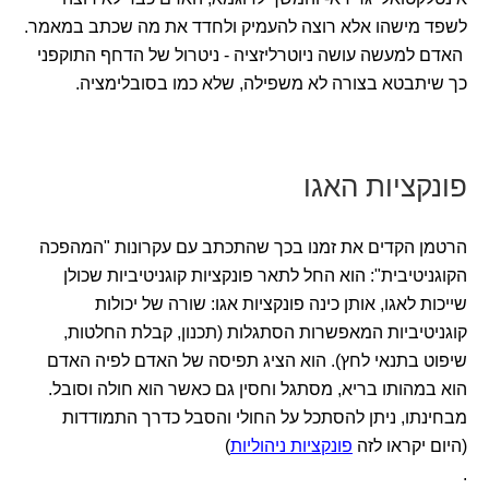
לשפד מישהו אלא רוצה להעמיק ולחדד את מה שכתב במאמר.
האדם למעשה עושה ניוטרליזציה - ניטרול של הדחף התוקפני
כך שיתבטא בצורה לא משפילה, שלא כמו בסובלימציה.
פונקציות האגו
הרטמן הקדים את זמנו בכך שהתכתב עם עקרונות "המהפכה
הקוגניטיבית": הוא החל לתאר פונקציות קוגניטיביות שכולן
שייכות לאגו, אותן כינה פונקציות אגו: שורה של יכולות
קוגניטיביות המאפשרות הסתגלות (תכנון, קבלת החלטות,
שיפוט בתנאי לחץ). הוא הציג תפיסה של האדם לפיה האדם
הוא במהותו בריא, מסתגל וחסין גם כאשר הוא חולה וסובל.
מבחינתו, ניתן להסתכל על החולי והסבל כדרך התמודדות
(היום יקראו לזה
פונקציות ניהוליות
)
.