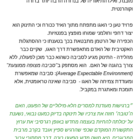
מובנת, ואילו התיאוריה של בנדורה הרבה יותר ברורה
וקוהרנטית.
פרויד טען כי האגו מתפתח מתוך האיד ככורח וכי התינוק הוא
יצור דחפי וחולמני שמוחו מופצץ בפנטזיות.
הכפירה של הרטמן מתבטאת בכך בטענתו כי ההסתגלות
האקטיבית של האדם מתאפשרת דרך האגו, שקיים כבר
מהלידה - התינוק מגיע לסביבה כשהוא כבר מוכן לפעולה, ללא
צורך בהגנה של האם. הוא מסתפק ב
"סביבה מצופה ממוצעת"
(Average Expectable Environment)
: סביבה שמאפשרת
ומעודדת צמיחה של האגו - סביבה שאינה טראומטית, אלא
תומכת ומאתגרת במקביל.
״ברגישות מעודנת למסרים הלא-מילוליים של הפעוט, האם
ה׳טובה׳ חוזה את צרכיו של תינוקה בדיוק כמעט נבואי, נשענת
על יכולתה להחיות בעצמה מחדש באופן רגרסיבי את ערוץ
התקשורת המוקדם שכפי שהרגיש ספיץ אובד בקרב מרבית
המבוגרים. היא חשה מדוע הפעוט בוכה, דבר מסתורי עבור