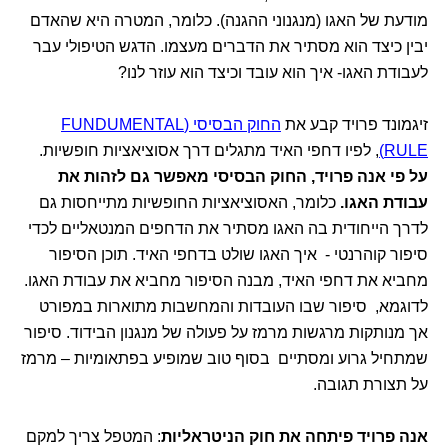
מודעת של האגו (מנגנוני ההגנה). כלומר, המטרה היא שהאדם
יבין כיצד הוא מסתיר את הדברים מעצמו. הדגש הטיפולי עבר
לעבודת האגו- איך הוא עובד וכיצד הוא עוזר לנו?
זיגמונד פרויד קבע את
החוק הבסיסי (FUNDUMENTAL
RULE)
, לפיו דחפי האיד מתגלים דרך אסוציאציות חופשיות.
על פי אנה פרויד, החוק הבסיסי מאפשר גם לזהות את
עבודת האגו.
כלומר, האסוציאציות החופשיות מתייחסות גם
לדרך הייחודית בה האגו מסתיר את הדחפים המנטאליים לכדי
סיפור קוהרנטי - איך האגו שולט בדחפי האיד. תוכן הסיפור
מחביא את דחפי האיד, מבנה הסיפור מחביא את עבודת האגו.
לדוגמא, סיפור שבו העובדות והמחשבות מתוארות במפורט
אך מנותקות מרגשות מרמז על פעולה של מנגנון הבידוד. סיפור
שמתחיל גרוע ומסתיים בסוף טוב שמופיע בפתאומיות – מרמז
על תצורת תגובה.
אנה פרויד פיתחה את חוק הניטראליות
: המטפל צריך למקם