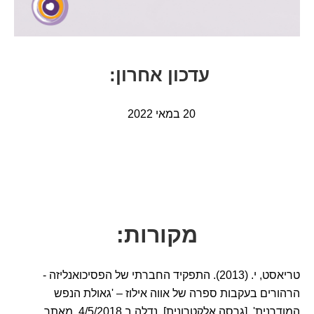
ע
דכון
אחרו
ן
:
20 במאי 2022
מקורות:
טריאסט, י. (2013). התפקיד החברתי של הפסיכואנליזה -
הרהורים בעקבות ספרה של אווה אילוז – 'גאולת הנפש
המודרנית'. [גרסה אלקטרונית]. נדלה ב 4/5/2018, מאתר