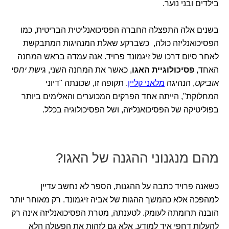
בילדים ובני נוער.
בשנים אלה התפצלה החברה הפסיכואנליטית הבריטית, כמו
הפסיכואנליזה כולה, כשברקע שאלת המנהיגות המתבקשת
לאחר סיום דרכו של זיגמונד פרויד. אנה עמדה בראש המחנה
האחד,
פסיכולוגיית האגו
, כאשר את המחנה השני,
גישת יחסי
אוביקט
, הנהיגה
מלאני קליין
. תקופה זו, שכונתה "דיוני
המחלוקת", הייתה אחד הפרקים המכוערים והאלימים ביותר
בפוליטיקה של הפסיכואנליזה, ושל הפסיכולוגיה בכלל.
מהם מנגנוני ההגנה של האגו?
כשאנה פרויד כתבה על ההגנות, הספר לא נחשב עדיין
למהפכה אלא כהמשך ההגות של אביה זיגמונד. רק מאוחר יותר
הובנה תרומתה לעומק. לטענתה, מטרת הפסיכואנליזה אינה רק
להעלות דחפי איד למודע, אלא גם לזהות את הפעולה הלא