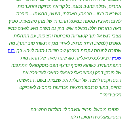
אחרים, ויכולה להגיב נכונה. כל קריאה מדויקת והתערבות
משביעת רצון – הרמתו, האכלתו, נענועו, הרגעתו – הופכת
לאינטראקציה נוספת במעגל ההכרחי של מתן משמעות. ספיץ
ראה בחזרות הללו ככאלה שיש בהן גם משום סיוע לפעוט למיין
מצבי רגש אל תוך קטגוריות מובחנות ורציפות, עם התחלות
וסופים (למשל: הייתי מרוגז, לאחר מכן הרגשתי טוב יותר), מה
שתורם להנחת עקבות בזיכרון של חוויות ניתנות לזיהוי. כך,
רנה
שפיץ
הציע לפסיכואנליזה סוג שונה מאוד של התקדמות
התפתחותית, כשהוא מוסיף לרצף הפסיכוסקסואלי המתגלה
של פורקן דחק (מהאוראלי לאנאלי לפאלי לאדיפלי) את
הסטרוקטורליזציה של יכולות אגו שצצות, בשנה הראשונה
לחיים, בתוך טרנספורמציות מכריעות ביחסים לאובייקט
הליבידינלי״
- סטיבן מיטשל. פרויד ומעבר לו: תולדות החשיבה
הפסיכואנליטית המוכרת לנו