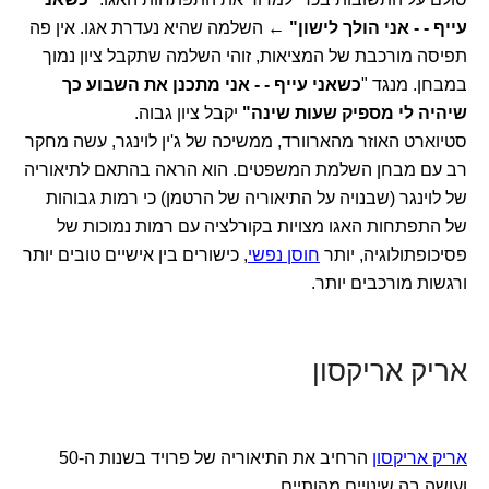
עייף - - אני הולך לישון"
← השלמה שהיא נעדרת אגו. אין פה
תפיסה מורכבת של המציאות, זוהי השלמה שתקבל ציון נמוך
במבחן. מנגד "
כשאני עייף - - אני מתכנן את השבוע כך
שיהיה לי מספיק שעות שינה"
יקבל ציון גבוה.
סטיוארט האוזר מהארוורד, ממשיכה של ג'ין לוינגר, עשה מחקר
רב עם מבחן השלמת המשפטים. הוא הראה בהתאם לתיאוריה
של לוינגר (שבנויה על התיאוריה של הרטמן) כי רמות גבוהות
של התפתחות האגו מצויות בקורלציה עם רמות נמוכות של
פסיכופתולוגיה, יותר
חוסן נפשי
, כישורים בין אישיים טובים יותר
ורגשות מורכבים יותר.
אריק אריקסון
אריק אריקסון
הרחיב את התיאוריה של פרויד בשנות ה-50
ועושה בה שינויים מהותיים.