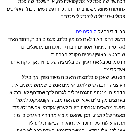
הכחשה שהופכת לאינטלקטואליזציה, או השלכה שהופכת
להתקה (שהוא מנגנון בוגר יותר, כי הרגש נשאר נוכח).
תהליכים
פתולוגיים יכולים להוביל ליצירתיות
.
פרויד דיבר על
סובלימציה
:
תיעול דחפי האיד לערוצים מקובלים. פעמים רבות, דחפי האיד
(אגרסיה ומיניות) אסורים חברתית ולכן הם מתועלים, כך
שיתבטאו באופן שיהיה מקובל חברתית.
הרטמן מקבל את רעיון הסובלימציה של פרויד, אך לוקח אותו
צעד קדימה;
הוא טען שאכן סובלימציה היא כוח מאוד נפוץ, אך בגלל
העוצמה הרבה שיש לאגו, קיימים אנשים שממש משנים את
הדחפים. מנגנוני ההגנה יכולים לגרום לכך שהדחף לא יתבטא
בערוצים מקובלים אלא ישנה את מבנה הקונפליקט. למשל
כאשר מתעלים אגרסיה מינית לערוץ אקדמי- אפשר "לשפד"
מאמר של קולגה. יתכן שהאגו מוציא מהדחף האגרסיבי-מיני
את הרעילות שלו והופך את תהליך הביקורת לתהליך
אינטלקטואלי גרידא- והמשך לדוגמא, האדם כבר לא רוצה