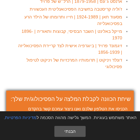
ארנסט ג׳ונס | 1879-1958 | הרל״ש של פרויד
ז'וליה קריסטבה בחשיבה הפסיכואנליטית העכשווית
מסעוד חאן | 1924-1989 | חייו ותרומתו של הילד הרע
בפסיכואנליזה
מייקל באלינט | השבר הבסיסי, קבוצות ותאוריה | 1896-
1970
זיגמונד פרויד | ביוגרפיה אישית לצד קריירת הפסיכואליזה
| 1856-1939
דונלד ויניקוט | תרומותיו המרכזיות של ויניקוט לטיפול
פסיכולוגי
שיחת הכוונה לקבלת המלצה על הפסיכולוג/ית שלך:
הכניסו את הטלפון שלכם ואנו ניצור עמכם קשר בהקדם
שם מלא
(*)
האתר משתמש בעוגיות. המשך גלישה מהווה הסכמה ל
מדיניות הפרטיות
.
הבנתי