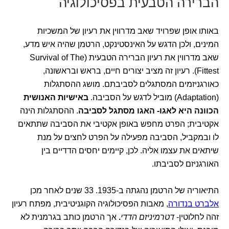
הברירה הטבעית בפסיכולוגיה
באותו אופן שפרויד שאב מדרווין את רעיון של המשכיות
המינים, ולכן הדגש על האינסטינקט, הרטמן שהיה איש מדע,
שאב מדרווין את רעיון הברירה הטבעית (Survival of The
Fittest). רעיון זה מציב יצורים חיים, בראש ובראשונה,
כאורגניזמים המסתגלים לסביבתם. מושג ההסתגלות
(Adaptation) מוביל לדגש על הסביבה.
באישיות האנושית
הכוונה היא לאגו- האגו מסתגל לסביבה
. ההסתגלות הינה
אקטיבית; הפרט מחפש באופן אקטיבי את הסביבה שתתאים
לו ובמקביל, הסביבה מפעילה על הפרט לחצים על מנת
שיתאים את עצמו אליה. לכן, קיימים יחסים הדדיים בין
האורגניזם לסביבתו.
התיאוריה של הרטמן נהגתה ב-1935. 33 שנים לאחר מכן
אלברט בנדורה
, מאבות הפסיכולוגיה הקוגניטיבית, מפתח רעיון
זהה לחלוטין-
דטרמיניזם הדדי
.
אך הרטמן כותב בגרמנית לא