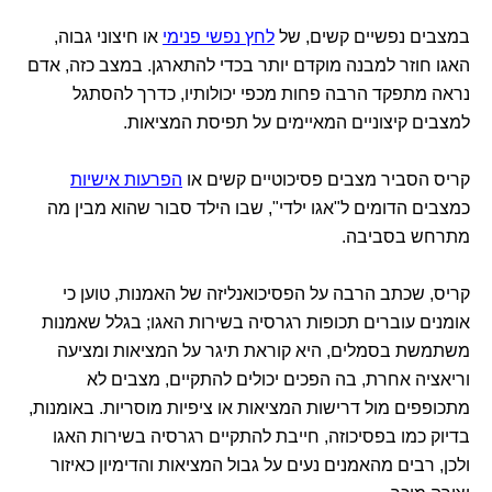
במצבים נפשיים קשים, של
לחץ נפשי פנימי
או חיצוני גבוה,
האגו חוזר למבנה מוקדם יותר בכדי להתארגן. במצב כזה, אדם
נראה מתפקד הרבה פחות מכפי יכולותיו, כדרך להסתגל
למצבים קיצוניים המאיימים על תפיסת המציאות.
קריס הסביר מצבים פסיכוטיים קשים או
הפרעות אישיות
כמצבים הדומים ל"אגו ילדי", שבו הילד סבור שהוא מבין מה
מתרחש בסביבה.
קריס, שכתב הרבה על הפסיכואנליזה של האמנות, טוען כי
אומנים עוברים תכופות רגרסיה בשירות האגו; בגלל שאמנות
משתמשת בסמלים, היא קוראת תיגר על המציאות ומציעה
וריאציה אחרת, בה הפכים יכולים להתקיים, מצבים לא
מתכופפים מול דרישות המציאות או ציפיות מוסריות. באומנות,
בדיוק כמו בפסיכוזה, חייבת להתקיים רגרסיה בשירות האגו
ולכן, רבים מהאמנים נעים על גבול המציאות והדימיון כאיזור