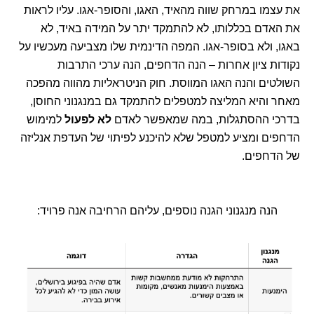
את עצמו במרחק שווה מהאיד, האגו, והסופר-אגו. עליו לראות
את האדם בכללותו, לא להתמקד יתר על המידה באיד, לא
באגו, ולא בסופר-אגו. המפה הדינמית שלו מצביעה מעכשיו על
נקודות ציון אחרות – הנה הדחפים, הנה ערכי התרבות
השולטים והנה האגו המווסת. חוק הניטראליות מהווה מהפכה
מאחר והיא המליצה למטפלים להתמקד גם במנגנוני החוסן,
בדרכי ההסתגלות, במה שמאפשר לאדם
לא לפעול
למימוש
הדחפים ומציע למטפל שלא להיכנע לפיתוי של העדפת אנליזה
של הדחפים.
הנה מנגנוני הגנה נוספים, עליהם הרחיבה אנה פרויד: