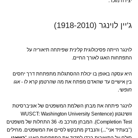
יצירה מוכר.
ג'יין לוינגר (1918-2010)
לוינגר הייתה פסיכולוגית קלינית שפיתחה תיאוריה על
התפתחות האגו לאורך החיים.
היא עסקה באופן בו יכולת ההסתגלות מתפתחת דרך יחסים
בין אישיים עד שהאדם מפתח את מה שהרטמן קרא לו -
אגו
חופשי.
לוינגר פיתחה את מבחן השלמת המשפטים של אוניברסיטת
וושינגטון (WUSCT: Washington University Sentence
Completion Test). המבחן מורכב מ- 36 התחלות של משפטים
("בעתיד אני"...) והנבדק מתבקש לסיים את המשפטים. מחילים
סולם על התשובות בכדי למדוד את התפתחות האגו: "
כשאני