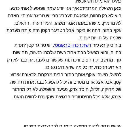
כאילו הוא מתרחש עכשיו.
וכאן השאלה המרכזית: איך אני יודע שמה שמפעיל אותי כרגע
הוא לא רק ההווה, אלא גם העבר? הרי יש טריגר אמיתי. האדם
לא מדמיין. מישהו באמת אמר משהו, העיר הערה, התעלם,
עקף בתור, דחה או ביקר. אבל הטריגר הקטן הזה פותח מערכת
שלמה של חוויות ישנות.
בוהוס קורא לזה
רשת זיכרון טראומטי
. יש טריגר קטן יחסית
בהווה, והוא מפעיל בבת אחת רשת שלמה: רגשות, תחושות
גוף, מחשבות, דחפים וזיכרונות שקשורים לעבר. זה כבר לא רק
האירוע הנוכחי. זה כל מה שהאירוע נגע בו.
למשל, מישהו עוקף אותך בתור בבית מרקחת. לכאורה אירוע
קטן. אבל אצל אדם מסוים זה יכול להפעיל בבת אחת תחושה
של מחיקה, זלזול, חוסר צדק, פגיעה והשפלה. לא רק מהתור
עצמו, אלא מכל ההיסטוריה הרגשית שנקשרת לחוויה הזאת.
עכשיו ננסה לזהות חמישה סימנים לכך שרשת הזיכרון