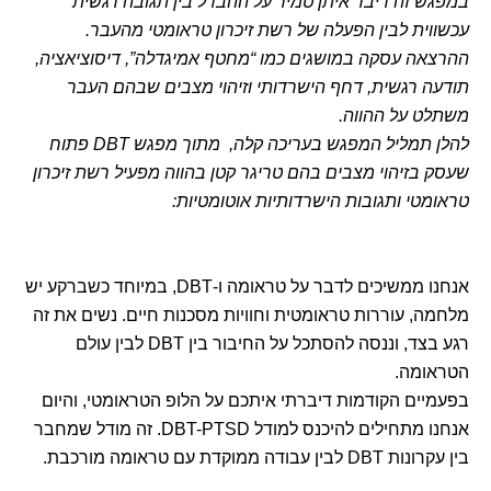
במפגש זה דיבר איתן טמיר על ההבדל בין תגובה רגשית
עכשווית לבין הפעלה של רשת זיכרון טראומטי מהעבר.
ההרצאה עסקה במושגים כמו “מחטף אמיגדלה”, דיסוציאציה,
תודעה רגשית, דחף הישרדותי וזיהוי מצבים שבהם העבר
משתלט על ההווה.
להלן תמליל המפגש בעריכה קלה, מתוך מפגש DBT פתוח
שעסק בזיהוי מצבים בהם טריגר קטן בהווה מפעיל רשת זיכרון
טראומטי ותגובות הישרדותיות אוטומטיות:
אנחנו ממשיכים לדבר על טראומה ו-DBT, במיוחד כשברקע יש
מלחמה, עוררות טראומטית וחוויות מסכנות חיים. נשים את זה
רגע בצד, וננסה להסתכל על החיבור בין DBT לבין עולם
הטראומה.
בפעמיים הקודמות דיברתי איתכם על הלופ הטראומטי, והיום
אנחנו מתחילים להיכנס למודל DBT-PTSD. זה מודל שמחבר
בין עקרונות DBT לבין עבודה ממוקדת עם טראומה מורכבת.