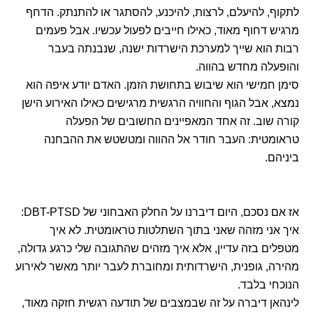
לתקוף, להיעלם, לרצות, להיכנע, להסתגר או להתנתק. הדחף
מרגיש דחוף מאוד, כאילו חייבים לפעול עכשיו. אבל פעמים
רבות הוא שייך למערכת הישרדות ישנה, שנבנתה בעבר
והופעלה מחדש בהווה.
סימן חמישי הוא שיבוש בתחושת הזמן. האדם יודע איפה הוא
נמצא, אבל הגוף והחוויה הרגשית מרגישים כאילו האירוע הישן
קורה שוב. זה אחד המאפיינים החשובים של הפעלה
טראומטית: העבר חודר אל ההווה ומטשטש את ההבחנה
ביניהם.
אז אם נסכם, היום דיברנו על החלק האבחוני של DBT-PTSD:
איך אני מזהה שאני בתוך השתלטות טראומטית. לא איך
מטפלים בזה עדיין, אלא איך מזהים שהתגובה שלי כרגע גדולה,
מהירה, גופנית, הישרדותית ומחוברת לעבר יותר מאשר לאירוע
הנוכחי בלבד.
לינהאן דיברה על זה שבמצבים של תודעה רגשית חזקה מאוד,