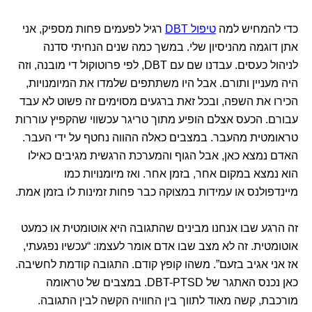
כדי להמחיש למה
טיפול DBT
רגיל לפעמים פחות מספיק, אני
אתן דוגמה מהניסיון שלי. במשך כמה שנים הנחיתי סדנה
לניהול כעסים. עבדנו שם עם DBT, לפי פרוטוקול די מובנה, וזה
היה מעניין ותורם. אבל היו משתתפים שלמדו את המיומנויות,
הכירו את השפה, ובכל זאת ברגעים מסוימים זה פשוט לא עבד
עבורם. הכעס אצלם הופיע מתוך טריגר עכשווי שהקפיץ עוררות
טראומטית מהעבר. במצבים כאלה ההווה נחטף על ידי העבר.
האדם נמצא כאן, אבל הגוף והמערכת הרגשית מגיבים כאילו
הוא נמצא במקום אחר, בזמן אחר. ואז מיומנויות כמו
מיינדפולנס או עמידות במצוקה כבר פחות זמינות לו בזמן אמת.
זה הרגע שבו אנחנו מבינים שהתגובה היא אוטומטית או כמעט
אוטומטית. זה לא מצב שבו אדם אומר לעצמו: “עכשיו נפגעתי,
אז אני אגיב בזעם”. משהו קופץ קודם. התגובה קודמת לחשיבה.
כאן נכנס האתגר של DBT-PTSD. במצבים של טראומה
מורכבת, קשה מאוד לתווך בין החוויה הקשה לבין התגובה.