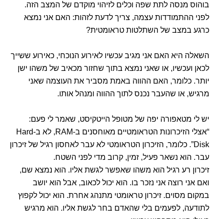
בוהוס מנסה לתת שפה וכלים לזיהוי מוקדם של המצב הזה.
לפני ההתמודדות עצמה, צריך לדעת לזהות: האם אני נמצא
כרגע במצב של השתלטות טראומטית?
השאלה היא האם אני מגיב עכשיו לאירוע הנוכחי, כאירוע ששייך
לכאן ועכשיו, או שאני נמצא בתוך שחזור מכאיב של משהו ישן
יותר. כלומר, האם ההווה באמת מסביר את העוצמה שאני
מרגיש, או שהעבר נכנס לתוך ההווה ומנהל אותו.
יש לי מטאפורה יפה של מטופל הייטקיסט, שאמר לי פעם:
“אצלי הזיכרונות הטראומטיים מאוחסנים ב-RAM, לא ב-Hard
Disk”. כלומר, הזיכרון הטראומטי לא עבר לאחסון רגיל של זיכרון
עבר. הוא נשאר פעיל, זמין, קרוב מדי לפני השטח.
זיכרון רע רגיל הוא משהו שאפשר לגשת אליו. הוא נמצא שם,
ואם אני רוצה אני נזכר בו. הוא יכול לכאוב, אבל הוא יושב
במקום מסוים. זיכרון טראומטי מתנהג אחרת. הוא יכול לקפוץ
לתודעה, לפעמים בלי שהאדם בחר לגשת אליו. הוא מרגיש