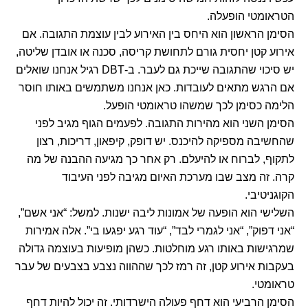
הטראומטי הופעלה.
הסימן הראשון הוא היחס בין האירוע לבין עוצמת התגובה. אם
אירוע קטן יחסית גורם לתחושת קריסה, סכנה או אובדן שליטה,
יש סיכוי שהתגובה שייכת גם לעבר. ב-DBT רגיל אנחנו שואלים
אם הרגש מתאים לעובדות. כאן אנחנו משתמשים באותו חוסר
הלימה כסימן לכך שמשהו טראומטי הופעל.
הסימן השני הוא מהירות התגובה. לפעמים הגוף מגיב לפני
שהחשיבה מספיקה להיכנס. יש דופק, קיפאון, דריכות, רצון
לתקוף, לברוח או להיעלם. רק אחר כך מגיעה ההבנה של מה
קרה. זה מצב שבו מערכת האיום מגיבה לפני העיבוד
הקוגניטיבי.
השלישי הוא הופעה של אמונות ליבה ישנות. למשל: “אני אשם”,
“אני דפוק”, “אני לגמרי לבד”, “עוד רגע יפגעו בי”. אלה אמירות
שמרגישות באותו רגע מוחלטות. כשהן מופיעות בעוצמה גדולה
בעקבות אירוע קטן, זה רמז לכך שההווה נצבע בצבעים של עבר
טראומטי.
הסימן הרביעי הוא דחף פעולה הישרדותי. זה יכול להיות דחף