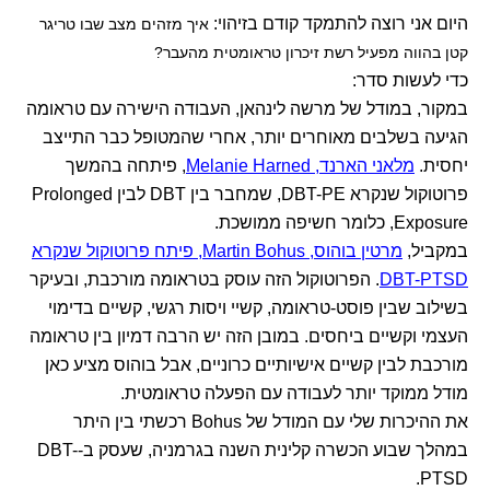
היום אני רוצה להתמקד קודם בזיהוי:
איך מזהים מצב שבו טריגר
קטן בהווה מפעיל רשת זיכרון טראומטית מהעבר?
כדי לעשות סדר:
במקור, במודל של מרשה לינהאן, העבודה הישירה עם טראומה
הגיעה בשלבים מאוחרים יותר, אחרי שהמטופל כבר התייצב
יחסית.
מלאני הארנד, Melanie Harned
, פיתחה בהמשך
פרוטוקול שנקרא DBT-PE, שמחבר בין DBT לבין Prolonged
Exposure, כלומר חשיפה ממושכת.
במקביל,
מרטין בוהוס, Martin Bohus, פיתח פרוטוקול שנקרא
DBT-PTSD
. הפרוטוקול הזה עוסק בטראומה מורכבת, ובעיקר
בשילוב שבין פוסט-טראומה, קשיי ויסות רגשי, קשיים בדימוי
העצמי וקשיים ביחסים. במובן הזה יש הרבה דמיון בין טראומה
מורכבת לבין קשיים אישיותיים כרוניים, אבל בוהוס מציע כאן
מודל ממוקד יותר לעבודה עם הפעלה טראומטית.
את ההיכרות שלי עם המודל של Bohus רכשתי בין היתר
במהלך שבוע הכשרה קלינית השנה בגרמניה, שעסק ב-DBT-
PTSD.