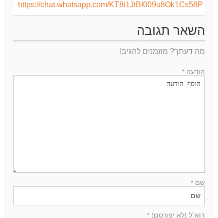
https://chat.whatsapp.com/KT8i1JtBI009u8Ok1Cs58P
השאר תגובה
מה דעתך? מוזמנים להגיב!
הודעה *
שם *
דוא"ל (לא יפורסם) *