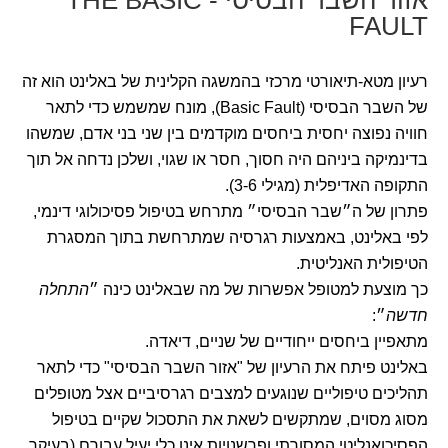
אזור השבר הבסיסי - THE BASIC
FAULT
רעיון מטא-תיאורטי מרכזי בהמשגה הקלינית של באלינט הוא זה
של השבר הבסיסי (Basic Fault), מונח שמשמש כדי לתאר
חוויה נפוצה יחסית ביחסים מוקדמים בין שני בני אדם, שמשהו
בדינמיקה ביניהם היה חסוך, חסר או שגוי, ושלכן נדחה אל תוך
התקופה האדיפלית (מגילי 3-6).
פתרון של ה״שבר הבסיסי״ מתרחש בטיפול פסיכולוגי דינמי,
לפי באלינט, באמצעות רגרסיה שמתרחשת בתוך המסגרת
הטיפולית האנליטית.
כך מוצעת למטופל אפשרות של מה שבאלינט כינה ״
התחלה
חדשה
״:
מתאפיין ביחסים ייחודיים של שניים, דיאדה.
באלינט פיתח את הרעיון של "אזור השבר הבסיסי" כדי לתאר
תהליכים טיפוליים שנוגעים למצבים רגרסיביים אצל מטופלים
מסוג מסוים, שמתקשים לשאת את התסכול שקיים בטיפול
הפסיכואנליטי המסורתי ופרשנויות אינן כלי יעיל עבורם (בעיקר