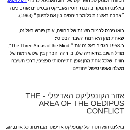
הטווח והעומק של הפרויקט של הזוג האנליטי. לדברי
ז׳ק לאקאן
,
באלינט התמקד בהבנת יחסי האובייקט הבסיסיים אותם כינה
״אהבה ראשונית כלומר היחסים בין אם לתינוק״ (1988).
בואו ניכנס לרמות השונת של החוויה, אותן פורש באלינט,
שאחת מהן היא רמת השבר הבסיסי:
ב-1958 הגדיר באלינט את ״ The Three Areas of the Mind",
מודל חשוב בתיאוריה שלו, בו זיהה והבחין בין שלוש רמות של
חוויה, שלכל אחת מהן אופן התייחסותי ספציפי, דרכי חשיבה
משלה ואופני טיפול ייחודיים:
אזור הקונפליקט האדיפלי - THE
AREA OF THE OEDIPUS
CONFLICT
באלינט הוא חסיד של קומפלקס אדיפוס. מבחינתו, כל אדם, זוג,