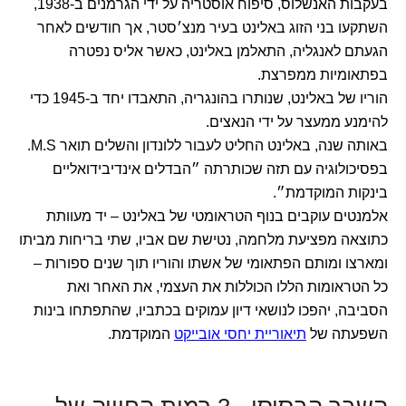
בעקבות האנשלוס, סיפוח אוסטריה על ידי הגרמנים ב-1938,
השתקעו בני הזוג באלינט בעיר מנצ׳סטר, אך חודשים לאחר
הגעתם לאנגליה, התאלמן באלינט, כאשר אליס נפטרה
בפתאומיות ממפרצת.
הוריו של באלינט, שנותרו בהונגריה, התאבדו יחד ב-1945 כדי
להימנע ממעצר על ידי הנאצים.
באותה שנה, באלינט החליט לעבור ללונדון והשלים תואר M.S.
בפסיכולוגיה עם תזה שכותרתה ״הבדלים אינדיבידואליים
בינקות המוקדמת״.
אלמנטים עוקבים בנוף הטראומטי של באלינט – יד מעוותת
כתוצאה מפציעת מלחמה, נטישת שם אביו, שתי בריחות מביתו
ומארצו ומותם הפתאומי של אשתו והוריו תוך שנים ספורות –
כל הטראומות הללו הכוללות את העצמי, את האחר ואת
הסביבה, יהפכו לנושאי דיון עמוקים בכתביו, שהתפתחו בינות
השפעתה של
תיאוריית יחסי אובייקט
המוקדמת.