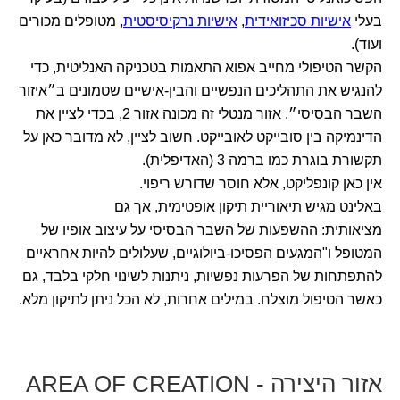
בעלי
אישיות סכיזואידית
,
אישיות נרקיסיסטית
, מטופלים מכורים
ועוד).
הקשר הטיפולי מחייב אפוא התאמות בטכניקה האנליטית, כדי
להנגיש את התהליכים הנפשיים והבין-אישיים שטמונים ב״איזור
השבר הבסיסי״. אזור מנטלי זה מכונה אזור 2, בכדי לציין את
הדינמיקה בין סובייקט לאובייקט. חשוב לציין, לא מדובר כאן על
תקשורת בוגרת כמו ברמה 3 (האדיפלית).
אין כאן קונפליקט, אלא חוסר שדורש ריפוי.
באלינט מגיש תיאוריית תיקון אופטימית, אך גם
מציאותית: ההשפעות של השבר הבסיסי על עיצוב אופיו של
המטופל ו"המגעים הפסיכו-ביולוגיים, שעלולים להיות אחראיים
להתפתחות של הפרעות נפשיות, ניתנות לשינוי חלקי בלבד, גם
כאשר הטיפול מוצלח. במילים אחרות, לא הכל ניתן לתיקון מלא.
אזור היצירה - AREA OF CREATION