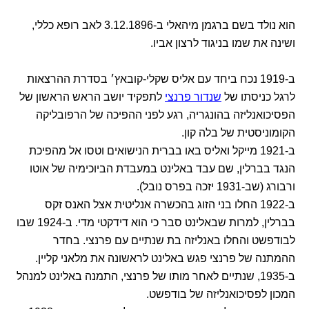
הוא נולד בשם ברגמן מיהאלי ב-3.12.1896 לאב רופא כללי,
ושינה את שמו בניגוד לרצון אביו.
ב-1919 נכח ביחד עם אליס שקלי-קובאץ׳ בסדרת ההרצאות
לרגל כניסתו של
שנדור פרנצי
לתפקיד יושב הראש הראשון של
הפסיכואנליזה בהונגריה, רגע לפני ההפיכה של הרפובליקה
הקומוניסטית של בלה קון.
ב-1921 מייקל ואליס באו בברית הנישואים וטסו אל מהפיכת
הנגד בברלין, שם עבד באלינט במעבדת הביוכימיה של אוטו
ורבורג (שב-1931 יזכה בפרס נובל).
ב-1922 החלו בני הזוג בהכשרה אנליטית אצל האנס זקס
בברלין, למרות שבאלינט סבר כי הוא דידקטי מדי. ב-1924 שבו
לבודפשט והחלו באנליזה בת שנתיים עם פרנצי. בחדר
ההמתנה של פרנצי פגש באלינט לראשונה את מלאני קליין.
ב-1935, שנתיים לאחר מותו של פרנצי, התמנה באלינט למנהל
המכון לפסיכואנליזה של בודפשט.