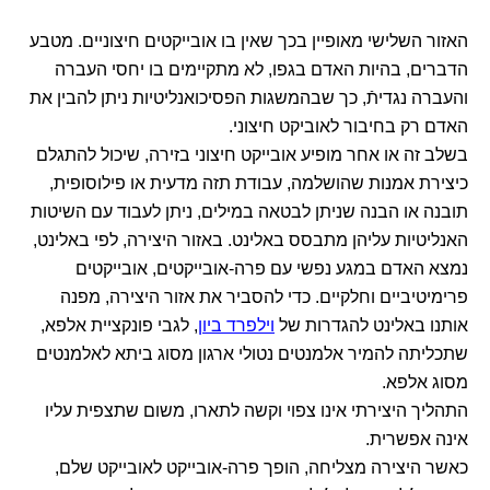
האזור השלישי מאופיין בכך שאין בו אובייקטים חיצוניים. מטבע
הדברים, בהיות האדם בגפו, לא מתקיימים בו יחסי העברה
והעברה נגדיתֿ, כך שבהמשגות הפסיכואנליטיות ניתן להבין את
האדם רק בחיבור לאוביקט חיצוני.
בשלב זה או אחר מופיע אובייקט חיצוני בזירה, שיכול להתגלם
כיצירת אמנות שהושלמה, עבודת תזה מדעית או פילוסופית,
תובנה או הבנה שניתן לבטאה במילים, ניתן לעבוד עם השיטות
האנליטיות עליהן מתבסס באלינט. באזור היצירה, לפי באלינט,
נמצא האדם במגע נפשי עם פרה-אובייקטים, אובייקטים
פרימיטיביים וחלקיים. כדי להסביר את אזור היצירה, מפנה
אותנו באלינט להגדרות של
וילפרד ביון
, לגבי פונקציית אלפא,
שתכליתה להמיר אלמנטים נטולי ארגון מסוג ביתא לאלמנטים
מסוג אלפא.
התהליך היצירתי אינו צפוי וקשה לתארו, משום שתצפית עליו
אינה אפשרית.
כאשר היצירה מצליחה, הופך פרה-אובייקט לאובייקט שלם,