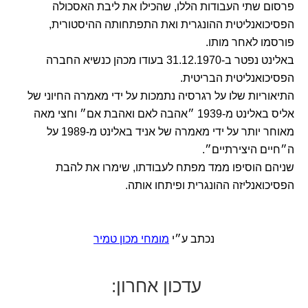
פרסום שתי העבודות הללו, שהכילו את ליבת האסכולה
הפסיכואנליטית ההונגרית ואת התפתחותה ההיסטורית,
פורסמו לאחר מותו.
באלינט נפטר ב-31.12.1970 בעודו מכהן כנשיא החברה
הפסיכואנליטית הבריטית.
התיאוריות שלו על רגרסיה נתמכות על ידי מאמרה החיוני של
אליס באלינט מ-1939 ״אהבה לאם ואהבת אם״ וחצי מאה
מאוחר יותר על ידי מאמרה של אניד באלינט מ-1989 על
ה״חיים היצירתיים״.
שניהם הוסיפו ממד מפתח לעבודתו, שימרו את להבת
הפסיכואנליזה ההונגרית ופיתחו אותה.
נכתב ע״י
מומחי מכון טמיר
ע
דכון
אחרו
ן
: