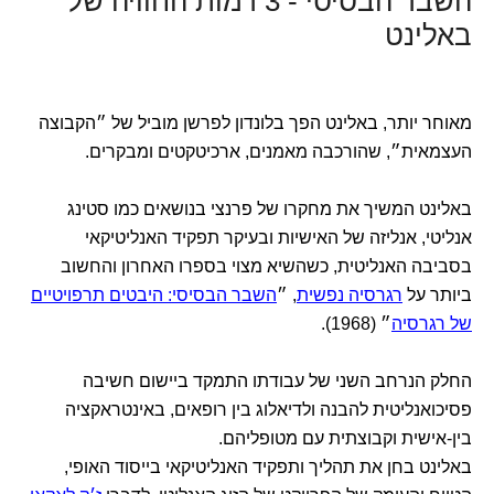
השבר הבסיסי - 3 רמות החוויה של
באלינט
מאוחר יותר, באלינט הפך בלונדון לפרשן מוביל של ״הקבוצה
העצמאית״, שהורכבה מאמנים, ארכיטקטים ומבקרים.
באלינט המשיך את מחקרו של פרנצי בנושאים כמו סטינג
אנליטי, אנליזה של האישיות ובעיקר תפקיד האנליטיקאי
בסביבה האנליטית, כשהשיא מצוי בספרו האחרון והחשוב
ביותר על
רגרסיה נפשית
, ״
השבר הבסיסי: היבטים תרפויטיים
של רגרסיה
״ (1968).
החלק הנרחב השני של עבודתו התמקד ביישום חשיבה
פסיכואנליטית להבנה ולדיאלוג בין רופאים, באינטראקציה
בין-אישית וקבוצתית עם מטופליהם.
באלינט בחן את תהליך ותפקיד האנליטיקאי בייסוד האופי,