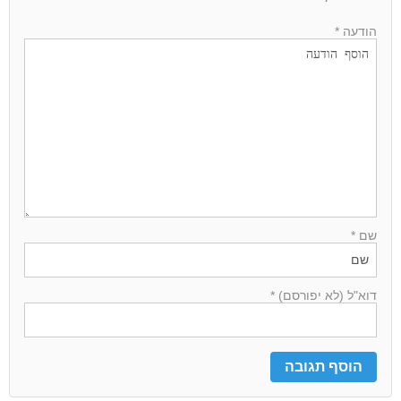
הודעה *
שם *
דוא"ל (לא יפורסם) *