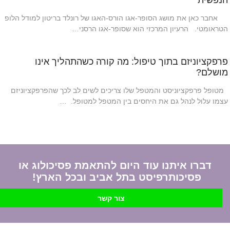
הנפשית
אחבר כאן את מושג הסופר-אגו הורס-האגו של רונלד בריטון למודל הלופ
הטראומטי. הרעיון המרכזי הוא שסופר-אגו הרסני…
פרפקציוניזם בתוך טיפול: מה קורה כשהתהליך אינו
מושלם?
מטופל פרפקציוניסט והמטפל שלו צריכים לשים לב לכך שהפרפקציוניזם
עצמו עלול לנהל גם את היחסים בין המטפל למטופל. …
דברו איתנו עוד היום להתאמת פסיכולוג או
פסיכותרפיסט בתל אביב ובכל הארץ!
צור קשר