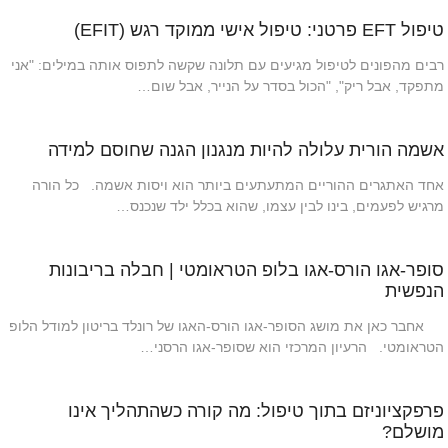
טיפול EFT פרטני: טיפול אישי ממוקד רגש (EFIT)
רבים מהפונים לטיפול מגיעים עם תלונה שקשה לתפוס אותה במילים: "אני
מתפקד, אבל ריק", "הכול בסדר על הנייר, אבל שום…
אשמה הורית עלולה להיות מנגנון הגנה שחוסם למידה
אחד האתגרים ההוריים המתעתעים ביותר הוא ויסות אשמה. כל הורה
מרגיש לפעמים, בינו לבין עצמו, שהוא בכלל ילד שנכנס…
סופר-אגו הורס-אגו בלופ הטראומטי | חבלה בריבונות
הנפשית
אחבר כאן את מושג הסופר-אגו הורס-האגו של רונלד בריטון למודל הלופ
הטראומטי. הרעיון המרכזי הוא שסופר-אגו הרסני…
פרפקציוניזם בתוך טיפול: מה קורה כשהתהליך אינו
מושלם?