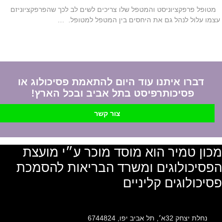
מטופל פרפקציוניסט והמטפל שלו צריכים לשים לב לכך שהפרפקציוניזם
עצמו עלול לנהל גם את היחסים בין המטפל למטופל. …
דברו איתנו עוד היום להתאמת פסיכולוג או
פסיכותרפיסט בתל אביב ובכל הארץ!
צור קשר
מכון טמיר הוא מוסד מוכר ע״י מועצת
הפסיכולוגים ומשרד הבריאות להסמכת
פסיכולוגים קליניים
נחלת יצחק 32א׳, תל אביב יפו, 6744824