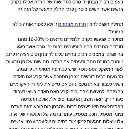
פעמים רבות מבחן זה גורם לתחושות של חרדה אפילו בקרב
אנשים אשר חשים ביטחון לגבי החלק המעשי של הנהיגה.
תחילה חשוב להבין
חרדת מבחנים
זו ולא לפטור אותה כ"לא
הגיונית".
מחקרים שנעשו בקרב תלמידים מראים כי 16-20% מהם
סובלים מחרדת בחינות ופעמים רבות זהו גורם אשר פוגע
בהישגים. במצבים רבים בחיים עלינו להיבחן וסיטואציה זו לרוב
טומנת בחובה מתח ולעיתים אף חרדה. תחושות אלו הן טבעיות
לאור המשקל הפסיכולוגי שיש לבחינות מסוימות. לדוגמה,
מקצועות רבים דורשים מבחן הסמכה אשר יקבע אם האדם
רשאי לעבוד באותו מקצוע גם אם סיים את לימודיו האקדמיים
בהצלחה. למעשה מבחן כזה יקבע האם האדם רשאי לעבוד
כעורך דין, רואה חשבון או עובד סוציאלי. אולם התפיסה
הפסיכולוגית היא פעמים רבות שמבחן כזה קובע האם האדם
מיומן מספיק, חכם מספיק, עומד ברמה של הקולגות שלו ועוד.
אלו שאלות הנוגעות למקומות בסיסיים של ערך עצמי. אנשים