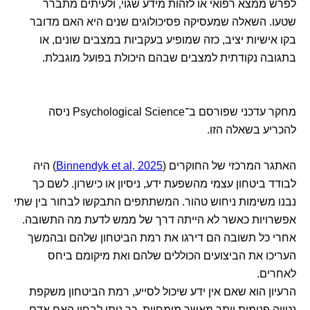
לפרש ממצא רפואי או לזהות מידע שגוי, ולעיתים מתברר
שטעו. השאלה שמעסיקה פסיכולוגים שנים היא האם מדובר
בקו אישיות יציב, כזה שמופיע בעקביות במצבים שונים, או
בתגובה נקודתית למצבים שבהם היכולת בפועל מוגבלת.
מחקר עדכני שפורסם ב־Psychological Science ניסה
להכריע בשאלה הזו.
האתגר המרכזי של החוקרים (
Binnendyk et al, 2025
) היה
לבודד ביטחון עצמי מהשפעת ידע, ניסיון או כישרון. לשם כך
נבנו משימות ניחוש טהור. המשתתפים התבקשו לבחור בין שתי
אפשרויות כאשר לא הייתה דרך של ממש לדעת מה התשובה.
אחרי כל תשובה הם דירגו את רמת הביטחון שלהם ובהמשך
העריכו את הביצועים הכוללים שלהם ואת מיקומם ביחס
לאחרים.
הרעיון הוא שאם אין ידע שיכול לסייע, רמת הביטחון משקפת
נטייה פנימית יותר מאשר מומחיות. כך ניתן לבחון האם אדם