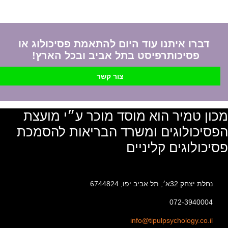
דברו איתנו עוד היום להתאמת פסיכולוג או
פסיכותרפיסט בתל אביב ובכל הארץ!
צור קשר
מכון טמיר הוא מוסד מוכר ע״י מועצת
הפסיכולוגים ומשרד הבריאות להסמכת
פסיכולוגים קליניים
נחלת יצחק 32א׳, תל אביב יפו, 6744824
072-3940004
info@tipulpsychology.co.il