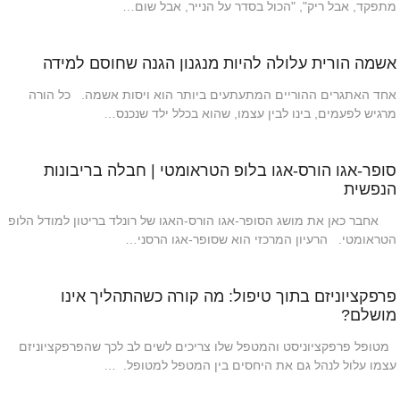
מתפקד, אבל ריק", "הכול בסדר על הנייר, אבל שום…
אשמה הורית עלולה להיות מנגנון הגנה שחוסם למידה
אחד האתגרים ההוריים המתעתעים ביותר הוא ויסות אשמה. כל הורה
מרגיש לפעמים, בינו לבין עצמו, שהוא בכלל ילד שנכנס…
סופר-אגו הורס-אגו בלופ הטראומטי | חבלה בריבונות
הנפשית
אחבר כאן את מושג הסופר-אגו הורס-האגו של רונלד בריטון למודל הלופ
הטראומטי. הרעיון המרכזי הוא שסופר-אגו הרסני…
פרפקציוניזם בתוך טיפול: מה קורה כשהתהליך אינו
מושלם?
מטופל פרפקציוניסט והמטפל שלו צריכים לשים לב לכך שהפרפקציוניזם
עצמו עלול לנהל גם את היחסים בין המטפל למטופל. …