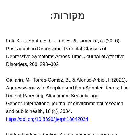
מקורות:
Foli, K. J., South, S. C., Lim, E., & Jarnecke, A. (2016).
Post-adoption Depression: Parental Classes of
Depressive Symptoms Across Time. Journal of Affective
Disorders, 200, 293–302
Gallarin, M., Torres-Gomez, B., & Alonso-Arbiol, I. (2021).
Aggressiveness in Adopted and Non-Adopted Teens: The
Role of Parenting, Attachment Security, and
Gender. International journal of environmental research
and public health, 18 (4), 2034.
https://doi.org/10.3390/ijerph18042034
Understanding adoption: A developmental approach.