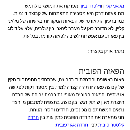
מלאני קליין
ו
וילפרד ביון
ומפרקת את המושגים לחמש
תת-פאזות דרכן היא מסבירה התפתחות של קבוצה דינמית.
כמו ברעיון התיאורטי של הפאזות המקוריות בגישתה של מלאני
קליין, לא מדובר כאן על מעבר לינארי בין שלבים, אלא על דילוג
בין פאזות, עם אפשרות לשיבה לפאזה קודמת בכל עת.
נתאר אותן בקצרה:
הפאזה הפובית
פאזה ראשונית והתחלתית בקבוצה, שבתהליך התפתחות תקין
של קבוצה פאזה זו תהיה קצרה למדי, בין מספר דקות לפגישה
או שתיים. הפאזה הפובית מאופיינת ברמה גבוהה של חרדה
היוצרת מעין שיתוק רגשי בקבוצה. בתצפית למתבונן מן הצד
נראים המשתתפים מכונסים, חרדים וחסרי מנוחה.
חני מתארת את החרדה הפובית כתקיעות בין
חרדה
קלסטרופובית
לבין
חרדה אגורפובית
: