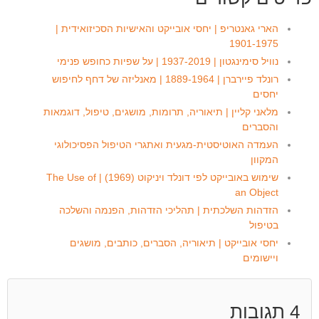
הארי גאנטריפ | יחסי אובייקט והאישיות הסכיזואידית |
1901-1975
נוויל סימינגטון | 1937-2019 | על שפיות כחופש פנימי
רונלד פיירברן | 1889-1964 | מאנליזה של דחף לחיפוש
יחסים
מלאני קליין | תיאוריה, תרומות, מושגים, טיפול, דוגמאות
והסברים
העמדה האוטיסטית-מגעית ואתגרי הטיפול הפסיכולוגי
המקוון
שימוש באובייקט לפי דונלד ויניקוט (1969) | The Use of
an Object
הזדהות השלכתית | תהליכי הזדהות, הפנמה והשלכה
בטיפול
יחסי אובייקט | תיאוריה, הסברים, כותבים, מושגים
ויישומים
4
תגובות