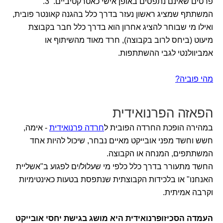
פרטים שאינם נתפסים באופן אישי כאטרקטיביים. 3.
המשתתף שמציג ראשון נעזר בדרך כלל בהגנה קאונטר פובית,
ואילו מי שבוחר להציג אחרון הוא בדרך כלל חבר בקבוצת
מיעוט (ביחס לרוב בקבוצה), חרד מאוד מהשיתוף או
אמביוולנטי לגבי ההשתתפות.
מהי פוביה?
הפאזה הפרנואידית
במהירה הופכת החרדה הפובית ל
חרדה פרנואידית
- אימה,
חשש וחשד מפני אובייקט מאיים נבחר, שיכול להיות אחד
המשתתפים, המנחה או הקבוצה.
החשד מתעורר בדרך כלל כלפי מי שעלול/ים לפגוע ב"אשליית
האנחנו" או בלכידות הקבוצתית שנתפסת בטעות כאינטימיות
וקרבה אמיתית.
העמדה הסכיזופרנואידית היא מושג בגישת יחסי אובייקט