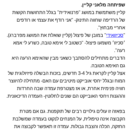
שפיתחה מלאני קליין.
קליין משתמשת במושג "פרנואידית" בגלל התחושות הקשות
של הרדיפה שחווה התינוק- "אני רודף את עצמי או רודפים
אחריי מבחוץ".
"
סכיזואידי
" במובן של פיצול (קליין שואלת את המושג מפרברג).
׳סכיזו׳ משמעו פיצול- "כשטוב לי אימא טובה, כשרע לי אמא
רעה".
הדברים מתחילים להסתבך כשאני מבין שהאימא הרעה היא
גם האימא הטובה.
אצל קליין לקראת גיל 3-4 חדשים, בזכות הבשלה פיזיולוגית של
המוח ובגלל יחסי אובייקט מיטיבים עם האם- מתחילה להיווצר
חוויה פנימית אחרת, או אז מצטרפת עמדה שבה החרדות
וההגנות ויחסי האובייקט הם שונים לחלוטין- העמדה הדיכאונית.
בפאזה זו עולים גילויים רבים של תוקפנות. גם אם מטרת
הקבוצה אינה טיפולית, על המנחים לנקוט בעמדה שמשלבת
החזקה, הכלה והצבת גבולות. עמדה זו תאפשר לקבוצה את