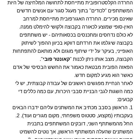
החרדה הקלסטרופובית מתייחסת לתחושה המלחיצה של היות
המשתתפים "לכודים" בתוך מעגל סגור עם אנשים חדשים
שאינם מכירים. החרדה האגורפובית מתייחסת למרחב
האין-סופי שמוצע לכאורה בקבוצה ולקושי להימלט ממנה.
לא כולם נדחסים ומתכנסים בכסאותיהם - יש משתתפים
בקבוצה שיגלמו את חרדתם דווקא בכיוון ההפוך לשיתוק
האופייני, בעיקר על ידי שיתוף מוגזם ולא מותאם להתפתחות
הקבוצה, מצב אותו ניתן לכנות "
קאונטר פובי
".
הפאזה הפובית מבטאת כאמור את החשש הבסיסי של אדם
כאשר הוא מגיע למקום חדש.
לאחר הנחיית מפגשים ראשונים של עבודה קבוצתית, יש לי
כמה השגות לגבי הבניית סבבי היכרות, עם כמה כללים די
קבועים:
1. הראשון בסבב מכתיב את המשתנים עליהם ידברו הבאים
בעקבותיו (מקצוע, סטטוס משפחתי, מקום מגורים ועוד). 2.
החל מהמשתתף השני, דובקים המשתתפים בתבנית
המשתנים שהעלה המשתתף הראשון, אך נוטים להשמיט