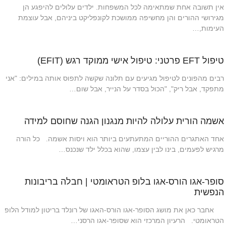
אין תשובה אחת שמתאימה לכל המשפחות. ילדים עלולים להיפגע הן
מגירושי ההורים והן מחשיפה ממושכת לקונפליקט ביניהם, אבל עוצמת
העימות,…
טיפול EFT פרטני: טיפול אישי ממוקד רגש (EFIT)
רבים מהפונים לטיפול מגיעים עם תלונה שקשה לתפוס אותה במילים: "אני
מתפקד, אבל ריק", "הכול בסדר על הנייר, אבל שום…
אשמה הורית עלולה להיות מנגנון הגנה שחוסם למידה
אחד האתגרים ההוריים המתעתעים ביותר הוא ויסות אשמה. כל הורה
מרגיש לפעמים, בינו לבין עצמו, שהוא בכלל ילד שנכנס…
סופר-אגו הורס-אגו בלופ הטראומטי | חבלה בריבונות
הנפשית
אחבר כאן את מושג הסופר-אגו הורס-האגו של רונלד בריטון למודל הלופ
הטראומטי. הרעיון המרכזי הוא שסופר-אגו הרסני…