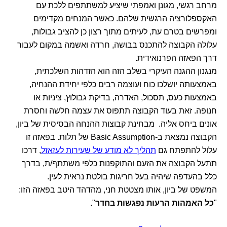
מרחב רגשי, מגונן ואמפתי שיציע למשתתפים ללכת עם
האקספלורציה הרגשית שלהם. כאשר המנחים מקדימים
ומפרשים בטרם עת, לעיתים מתוך רצון כן להציב גבולות,
עלולה הקבוצה להתכנס בבושה, חרדה ואשמה במקום לעבור
דרך הפאזה הפרנואידית.
מנגנון ההגנה העיקרי בשלב הזה הוא הזדהות השלכתית,
באמצעותה יושלכו כוח ועוצמה רבים כלפי יחידת ההנחיה,
באמצעות כעס, תסכול, האדרה, בדיקת גבולוץ, ציניות או
חנופה. זאת בעוד הקבוצה תתפוס את עצמה חלשה וחסרת
אונים ביחס אליה. מבחינת קבוצות ההנחה הבסיסית של ביון,
הקבוצה נמצאת ב-Basic Assumption של תלות. בפאזה זו
עלול להתפתח גם
תהליך לא מודע של שעירות לעזאזל
, דרכו
תתעל הקבוצה את הזעם והתוקפנות כלפי משתתף/ת, בדרך
כלל בהעדפה שיהיה בעל חריגות בולטת נראית לעין.
המשפט של ביון, אותו מצטטת חני, מהדהד היטב בפאזה הזו:
"
כל האמהות הרעות נפגשות בחדר
".