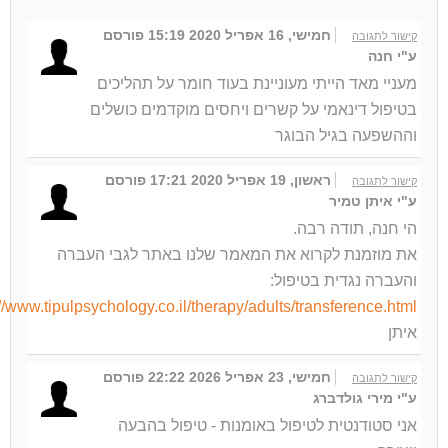
חמישי, 16 אפריל 2020 15:19
פורסם
קישור לתגובה
ע"י חנה
מעניי מאד הייתי מעוניינת בעוד חומר על תהליכים
בטיפול דינאמי על קשרים ויחסים מוקדמים כושלים
וההשפעה בגיל הבוגר
ראשון, 19 אפריל 2020 17:21
פורסם
קישור לתגובה
ע"י איתן טמיר
הי חנה, תודה רבה.
את מוזמנת לקרוא את המאמר שלנו באתר לגבי העברה
והעברה נגדית בטיפול:
://www.tipulpsychology.co.il/therapy/adults/transference.html
איתן
חמישי, 23 אפריל 2026 22:22
פורסם
קישור לתגובה
ע"י מירי גולדברג
אני סטודנטית לטיפול באומנות - טיפול בהבעה