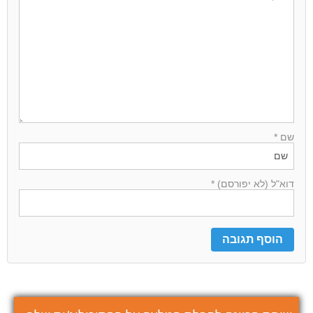
שם *
דוא"ל (לא יפורסם) *