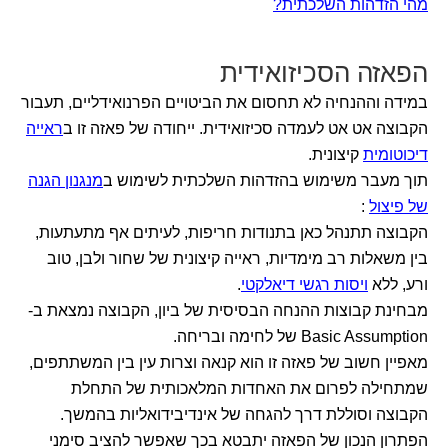
מהי הזדהות השלכתית?
הפאזה הסכיזואידית
במידה וההנחיה לא תחסום את הביטויים הפרנואידליים, תעבור
הקבוצה אט אט לעמדה סכיזואידית. ייחודה של פאזה זו ב
ראייה
דיכוטומית
קיצונית.
תוך מעבר משימוש בהזדהות השלכתית לשימוש ב
מנגנון הגנה
של פיצול
:
הקבוצה תתנהל כאן בתנודות חריפות, לעיתים אף מתעתעות,
בין משאלות רב מימדיות, ראייה קיצונית של שחור ולבן, טוב
ורע, ללא
ויסות רגשי דיאלקטי
.
מבחינת קבוצות ההנחה הבסיסית של ביון, הקבוצה נמצאת ב-
Basic Assumption של לחימה ובריחה.
מאפיין חשוב של פאזה זו הוא קנאה וצרות עין בין המשתתפים,
שמתחילה לפרום את האחדות המלאכותית של התחלת
הקבוצה וסוללת דרך להגחה של אינדיבידואליות בהמשך.
הפתרון הנכון של הפאזה יתבטא בכך שאפשר להציב סימני