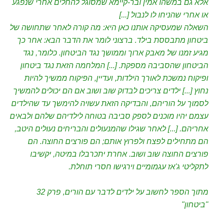
אלא גם במשהו אמין ובר-קיימא שמסוגל להחלים אחרי שנפגע
או אחרי שהניחו לו לנבול [...]
השאלה שמעסיקה אותנו כאן היא: מה קורה לאחר שתחושה של
ביטחון מתבססת בילד. ברצוני לומר את הדבר הבא: אחר כך
מגיע זמנו של מאבק ארוך וממושך נגד הביטחון. כלומר, נגד
הביטחון שהסביבה מספקת. [...] המלחמה הזאת נגד ביטחון
ופיקוח נמשכת לאורך הילדות, ועדיין, הפיקוח ממשיך להיות
נחוץ [...] ילדים צריכים לבדוק שוב ושוב אם הם יכולים להמשיך
לסמוך על הוריהם, והבדיקה הזאת עשויה להימשך עד שהילדים
עצמם יהיו מוכנים לספק סביבה בטוחה לילדיהם שלהם ולבאים
אחריהם. [...] לאחר שגילו שהמנעולים והבריחים נעולים היטב,
הם מתחילים לפצח ולפרוץ אותם; הם פורצים החוצה. הם
פורצים החוצה שוב ושוב. אחרת יתכרבלו במיטה, יקשיבו
לתקליטי ג'אז עגמומיים וירגישו חסרי תוחלת.
מתוך הספר לחשוב על ילדים לדבר עם הורים,
פרק 32
"ביטחון"