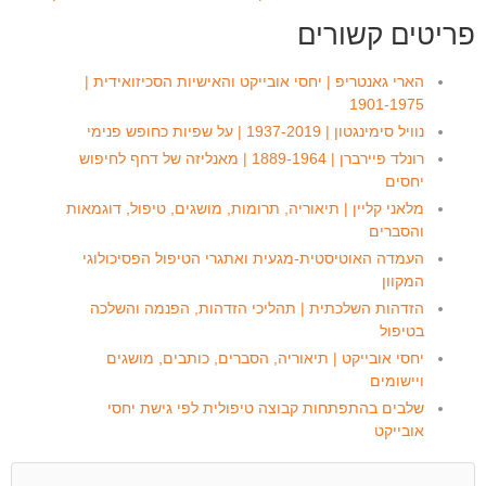
פריטים קשורים
הארי גאנטריפ | יחסי אובייקט והאישיות הסכיזואידית |
1901-1975
נוויל סימינגטון | 1937-2019 | על שפיות כחופש פנימי
רונלד פיירברן | 1889-1964 | מאנליזה של דחף לחיפוש
יחסים
מלאני קליין | תיאוריה, תרומות, מושגים, טיפול, דוגמאות
והסברים
העמדה האוטיסטית-מגעית ואתגרי הטיפול הפסיכולוגי
המקוון
הזדהות השלכתית | תהליכי הזדהות, הפנמה והשלכה
בטיפול
יחסי אובייקט | תיאוריה, הסברים, כותבים, מושגים
ויישומים
שלבים בהתפתחות קבוצה טיפולית לפי גישת יחסי
אובייקט