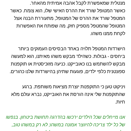
מנטלית שמאפשרת לקבל אהבה אמיתית מהאחר.
כאשר המטופל שורד את ההרס האישי שלו, הוא צומח. כאשר
המטפל שורד את ההרס של המטופל, מתעוררת הבנה אצל
המטופל שהמטפל מספיק חזק, מה שפותח את האפשרות
לקחת ממנו משהו.
הישרדות המטפל תלויה באחד הבסיסים העמוקים ביותר
ביחסים - גבולות. כשהילד מבקש משהו מאיתנו, הוא למעשה
מבקש להשתמש בנו כאובייקט. כניעה מזוכיסטית או תוקפנות
ספונטנית כלפי ילדים, פוגעות שתיהן בהישרדות שלנו כהורים.
ויניקוט טען כי התוקפנות יוצרת מציאות משותפת. ברגע
שהתוקפנות שלי אינה הורסת את האובייקט, נברא עולם מלא
חיות.
אנו מייחלים שכל הילדים ירכשו בהדרגה תחושת ביטחון. בנפשו
של כל ילד צריכה להיווצר אמונה במשהו; לא רק במשהו טוב,