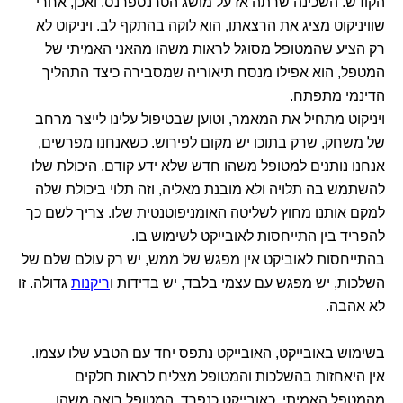
הקודש. השכינה שרתה אז על מושג הטרנספרנס. ואכן, אחרי
שוויניקוט מציג את הרצאתו, הוא לוקה בהתקף לב. ויניקוט לא
רק הציע שהמטופל מסוגל לראות משהו מהאני האמיתי של
המטפל, הוא אפילו מנסח תיאוריה שמסבירה כיצד התהליך
הדינמי מתפתח.
ויניקוט מתחיל את המאמר, וטוען שבטיפול עלינו לייצר מרחב
של משחק, שרק בתוכו יש מקום לפירוש. כשאנחנו מפרשים,
אנחנו נותנים למטופל משהו חדש שלא ידע קודם. היכולת שלו
להשתמש בה תלויה ולא מובנת מאליה, וזה תלוי ביכולת שלה
למקם אותנו מחוץ לשליטה האומניפוטנטית שלו. צריך לשם כך
להפריד בין התייחסות לאובייקט לשימוש בו.
בהתייחסות לאוביקט אין מפגש של ממש, יש רק עולם שלם של
השלכות, יש מפגש עם עצמי בלבד, יש בדידות ו
ריקנות
גדולה. זו
לא אהבה.
בשימוש באובייקט, האובייקט נתפס יחד עם הטבע שלו עצמו.
אין היאחזות בהשלכות והמטופל מצליח לראות חלקים
מהמטפל האמיתי, כאובייקט כנפרד. המטופל רואה משהו