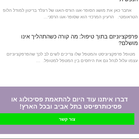
אחבר כאן את מושג הסופר-אגו הורס-האגו של רונלד בריטון למודל הלופ
הטראומטי. הרעיון המרכזי הוא שסופר-אגו הרסני…
פרפקציוניזם בתוך טיפול: מה קורה כשהתהליך אינו
מושלם?
מטופל פרפקציוניסט והמטפל שלו צריכים לשים לב לכך שהפרפקציוניזם
עצמו עלול לנהל גם את היחסים בין המטפל למטופל. …
דברו איתנו עוד היום להתאמת פסיכולוג או
פסיכותרפיסט בתל אביב ובכל הארץ!
צור קשר