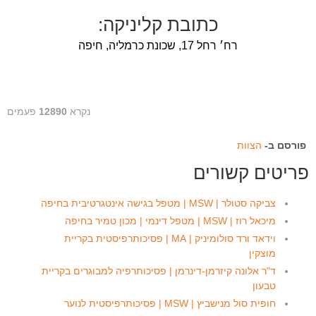
כתובת קליניקה:
רח׳ רחל 17, שכונת כרמליה, חיפה
נקרא
12890
פעמים
פורסם ב-
הצוות
פריטים קשורים
צביקה סטולר | MSW | מטפל בגישה אינטגרטיבית בחיפה
מיכאל רוז | MSW | מטפל דינמי | מכון טמיר בחיפה
וידאד ורד סולומיניק | MA | פסיכותרפיסטית בקריית
מוצקין
ד"ר אלונה קיזרמן-דינרמן | פסיכותרפיה למבוגרים בקריית
טבעון
חופית סול מנישביץ | MSW | פסיכותרפיסטית לנוער