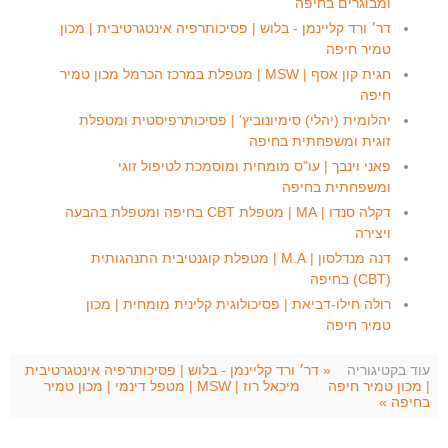
ומבוגרים בחיפה
דר׳ ורד קליינמן - בלוש | פסיכותרפיה אינטגרטיבית | מכון
טמיר חיפה
חגית קון אסף | MSW | מטפלת במרכז הכרמל מכון טמיר
חיפה
יהלומית (יהלי) סימיונוביץ' | פסיכותרפיסטית ומטפלת
זוגית ומשפחתית בחיפה
פאני וינבך | עו"ס מומחית ומוסמכת לטיפול זוגי
ומשפחתית בחיפה
דקלה סנדו | MA | מטפלת CBT בחיפה ומטפלת בהבעה
ויצירה
דנה מנדלסון | M.A | מטפלת קוגנטיבית התנהגותית
(CBT) בחיפה
רולה חילו-דביאת | פסיכולוגית קלינית מומחית | מכון
טמיר חיפה
עוד בקטיגוריה
« דר׳ ורד קליינמן - בלוש | פסיכותרפיה אינטגרטיבית
| מכון טמיר חיפה
מיכאל רוז | MSW | מטפל דינמי | מכון טמיר
בחיפה »