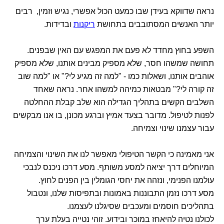
נראה שדווקא בעידן שבו כמעט הכול אפשרי, נגיש וזמין, רבים
יותר האנשים המסתובבים בתחושת
ריקנות
ובדידות.
השפע בחוץ מחדד לא פעם את המפגש עם האין שבפנים.
תחושה שמשהו חסר, שלא מספיק מבינים אותנו, שלא מספיק
אוהבים אותנו, ושאלות כמו - "למה זה מגיע לי?" או "למה שוב
זה קורה לי?" מבטאות כמיהה למשהו אחר. נראה שאחד
השלבים הקשים בתהליך הגדילה הוא שלב קבלת ההחלטה
לפנות לטיפול. מדובר בצעד אמיץ וברגע מכונן, בו אנו מבקשים
עבור עצמנו שינוי וצמיחה.
אני מאמינה כי הקשר הטיפולי מאפשר לנו את השינוי והצמיחה
המיוחלים דרך יציאה למסע משותף. מסע דרכו ניכנס לנבכי
עולמנו הפנימי, ונזהה את יחסי הגומלין בין הפנים לחוץ.
מסע דרכו נזמן התבוננות באמונות ובתפיסות שלנו, ונטבול
בתהליכים חוסמים ומעכבים שסיגלנו לעצמנו.
לכולנו נטיה להיאחז במוכר ובידוע. זוהי נטייה בעלת ערך