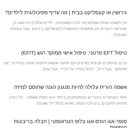
גירושין או קונפליקט בבית | מה עדיף פסיכולוגית לילדים?
אין תשובה אחת שמתאימה לכל המשפחות. ילדים עלולים להיפגע הן
מגירושי ההורים והן מחשיפה ממושכת לקונפליקט ביניהם, אבל עוצמת
העימות,…
טיפול EFT פרטני: טיפול אישי ממוקד רגש (EFIT)
רבים מהפונים לטיפול מגיעים עם תלונה שקשה לתפוס אותה במילים: "אני
מתפקד, אבל ריק", "הכול בסדר על הנייר, אבל שום…
אשמה הורית עלולה להיות מנגנון הגנה שחוסם למידה
אחד האתגרים ההוריים המתעתעים ביותר הוא ויסות אשמה. כל הורה
מרגיש לפעמים, בינו לבין עצמו, שהוא בכלל ילד שנכנס…
סופר-אגו הורס-אגו בלופ הטראומטי | חבלה בריבונות
הנפשית