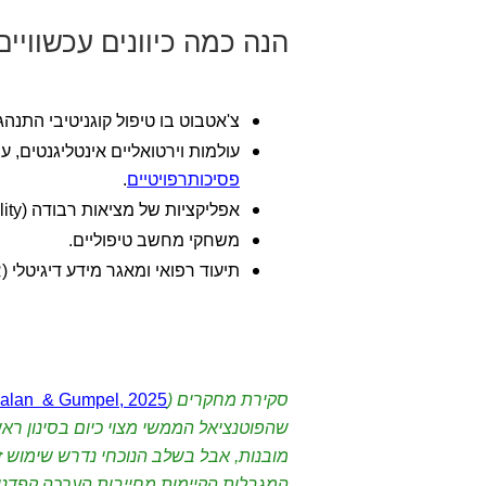
הנה כמה כיוונים עכשוויים של יישומי 
צ'אטבוט בו טיפול קוגניטיבי התנה
עולמות וירטואליים אינטליגנטים, ע
פסיכותרפויטיים
.
אפליקציות של מציאות רבודה (Augmented reality).
משחקי מחשב טיפוליים.
תיעוד רפואי ומאגר מידע דיגיטלי (EMR).
סקירת מחקרים (
alan & Gumpel, 2025
שהפוטנציאל הממשי מצוי כיום בסינון ראשו
מובנות, אבל בשלב הנוכחי נדרש שימוש זה
המגבלות הקיימות מחייבות הערכה קפדני