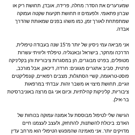
שמערערים את הסדר: מחלה, פרידה, אובדן, תחושת ריק או
שברון פתאומי. ולפעמים זו תחושת תקיעות שקטה ועמוקה
שמתפתחת לאורך זמן, כמו משהו בפנים שמאותת שהדרך
אבדה.
אני מביאה עמי ניסיון של יותר מ־15 שנה בעבודה טיפולית,
הדרכה ומחקר, בישראל ובאנגליה. טיפלתי וליוויתי עשרות
מטופלים, בפרט מבוגרים, הן במסגרות ציבוריות והן בקליניקה
פרטית, סביב אתגרים מגוונים: חרדה, דיכאון, אבל מורכב,
פוסט-טראומה, קשיי הסתגלות, מצבים רפואיים, קונפליקטים
זוגיים, תחושת מיצוי או משבר זהות. עבדתי במרפאות
ציבוריות, קליניקות קהילתיות, וכיום אני גם מרצה באוניברסיטת
בר-אילן.
הגישה שלי לטיפול מבוססת על אמונה עמוקה בכוחות של
האדם: ביכולת להשתנות, להתחזק, ולעצב לעצמנו חיים
מדויקים יותר. אני מאמינה שהמפגש הטיפולי הוא מרחב עדין