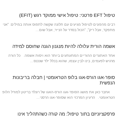
טיפול EFT פרטני: טיפול אישי ממוקד רגש (EFIT)
רבים מהפונים לטיפול מגיעים עם תלונה שקשה לתפוס אותה במילים: "אני
מתפקד, אבל ריק", "הכול בסדר על הנייר, אבל שום…
אשמה הורית עלולה להיות מנגנון הגנה שחוסם למידה
אחד האתגרים ההוריים המתעתעים ביותר הוא ויסות אשמה. כל הורה
מרגיש לפעמים, בינו לבין עצמו, שהוא בכלל ילד שנכנס…
סופר-אגו הורס-אגו בלופ הטראומטי | חבלה בריבונות
הנפשית
אחבר כאן את מושג הסופר-אגו הורס-האגו של רונלד בריטון למודל הלופ
הטראומטי. הרעיון המרכזי הוא שסופר-אגו הרסני…
פרפקציוניזם בתוך טיפול: מה קורה כשהתהליך אינו