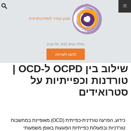
≡
מכון טמיר לפסיכותרפיה
נחלת יצחק 32א', תל אביב
לחצו לשיחה
שילוב בין OCPD ל-OCD |
טורדנות וכפייתיות על
סטרואידים
כידוע, הפרעה טורדנית-כפייתית (OCD) מאופיינת במחשבות
טורדניות ובפעולות כפייתיות הפוגעות באופן משמעותי