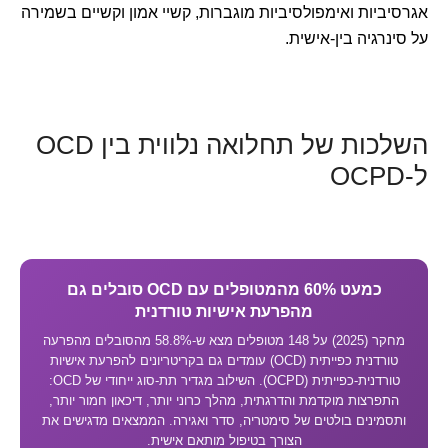
אגרסיביות ואימפולסיביות מוגברות, קשיי אמון וקשיים בשמירה
על סינרגיה בין-אישית.
השלכות של תחלואה נלווית בין OCD
ל-OCPD
כמעט 60% מהמטופלים עם OCD סובלים גם
מהפרעת אישיות טורדנית
מחקר (2025) על 148 מטופלים מצא ש-58.8% מהסובלים מהפרעה
טורדנית כפייתית (OCD) עומדים גם בקריטריונים להפרעת אישיות
טורדנית-כפייתית (OCPD). השילוב מגדיר תת-סוג ייחודי של OCD:
התפרצות מוקדמת והדרגתית, מהלך כרוני יותר, דיכאון חמור יותר,
ותסמינים בולטים של סימטריה, סדר ואגירה. הממצאים מדגישים את
הצורך בטיפול מותאם אישית.