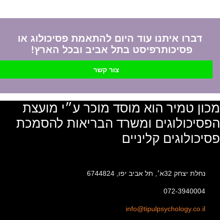
דברו איתנו עוד היום להתאמת פסיכולוג או
פסיכותרפיסט בתל אביב ובכל הארץ!
צור קשר
מכון טמיר הוא מוסד מוכר ע״י מועצת
הפסיכולוגים ומשרד הבריאות להסמכת
פסיכולוגים קליניים
נחלת יצחק 32א׳, תל אביב יפו, 6744824
072-3940004
info@tipulpsychology.co.il