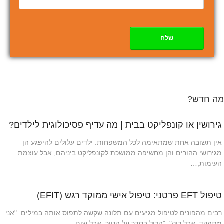
שלח
מה חדש?
גירושין או קונפליקט בבית | מה עדיף פסיכולוגית לילדים?
אין תשובה אחת שמתאימה לכל המשפחות. ילדים עלולים להיפגע הן
מגירושי ההורים והן מחשיפה ממושכת לקונפליקט ביניהם, אבל עוצמת
העימות,…
טיפול EFT פרטני: טיפול אישי ממוקד רגש (EFIT)
רבים מהפונים לטיפול מגיעים עם תלונה שקשה לתפוס אותה במילים: "אני
מתפקד, אבל ריק", "הכול בסדר על הנייר, אבל שום…