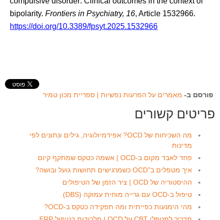
compulsive disorder: Clinical outcomes in the context of
bipolarity.
Frontiers in Psychiatry, 16
, Article 1532966.
https://doi.org/10.3389/fpsyt.2025.1532966
פורסם ב-
מאמרים על הפרעות נפשיות | ספריית מכון טמיר
פריטים קשורים
מה השכיחות של OCD? אפידמיולוגיה, גילים ונתונים לפי
מדינות
פחד לאבד מקום ב-OCD | אשמה כטקס שמתקף קיום
איך מטפלים ב־OCD כשמרגישים תחושות גועל ובושה?
ההיסטוריה של OCD | ציר הזמן של הטיפולים
טיפול ב‑OCD עם גרייה מוחית עמוקה (DBS)
מהי הימנעות כפייתית ומה תפקידה כטקס ב-OCD?
מדריך למטפלי CBT על OCD | מלכודות בטיפול ERP