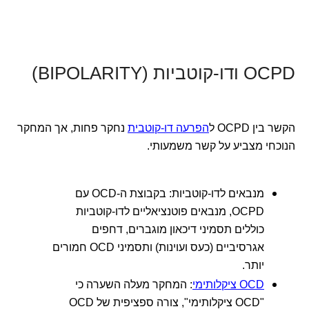
OCPD ודו-קוטביות (BIPOLARITY)
הקשר בין OCPD ל
הפרעה דו-קוטבית
נחקר פחות, אך המחקר
הנוכחי מצביע על קשר משמעותי.
מנבאים לדו-קוטביות: בקבוצת ה-OCD עם
OCPD, מנבאים פוטנציאליים לדו-קוטביות
כוללים תסמיני דיכאון מוגברים, דחפים
אגרסיביים (כעס ועוינות) ותסמיני OCD חמורים
יותר.
OCD ציקלותימי
: המחקר מעלה השערה כי
"OCD ציקלותימי", צורה ספציפית של OCD