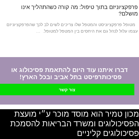
פרפקציוניזם בתוך טיפול: מה קורה כשהתהליך אינו
מושלם?
מטופל פרפקציוניסט והמטפל שלו צריכים לשים לב לכך שהפרפקציוניזם
עצמו עלול לנהל גם את היחסים בין המטפל למטופל. …
דברו איתנו עוד היום להתאמת פסיכולוג או
פסיכותרפיסט בתל אביב ובכל הארץ!
צור קשר
מכון טמיר הוא מוסד מוכר ע״י מועצת
הפסיכולוגים ומשרד הבריאות להסמכת
פסיכולוגים קליניים