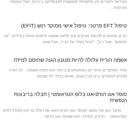
מגירושי ההורים והן מחשיפה ממושכת לקונפליקט ביניהם, אבל עוצמת
העימות,…
טיפול EFT פרטני: טיפול אישי ממוקד רגש (EFIT)
רבים מהפונים לטיפול מגיעים עם תלונה שקשה לתפוס אותה במילים: "אני
מתפקד, אבל ריק", "הכול בסדר על הנייר, אבל שום…
אשמה הורית עלולה להיות מנגנון הגנה שחוסם למידה
אחד האתגרים ההוריים המתעתעים ביותר הוא ויסות אשמה. כל הורה
מרגיש לפעמים, בינו לבין עצמו, שהוא בכלל ילד שנכנס…
סופר-אגו הורס-אגו בלופ הטראומטי | חבלה בריבונות
הנפשית
אחבר כאן את מושג הסופר-אגו הורס-האגו של רונלד בריטון למודל הלופ
הטראומטי. הרעיון המרכזי הוא שסופר-אגו הרסני…