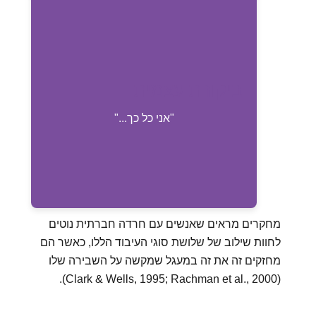
ביקורת עצמית מתמקדת בהאשמה
ביקורת עצמית
ובשיפוט עצמי חריף.
דוגמאות: "אני כל כך טיפש", "אני אף פעם
"אני כל כך..."
לא אצליח להשתפר"
מחקרים מראים שאנשים עם חרדה חברתית נוטים
לחוות שילוב של שלושת סוגי העיבוד הללו, כאשר הם
מחזקים זה את זה במעגל שמקשה על השבירה שלו
(Clark & Wells, 1995; Rachman et al., 2000).