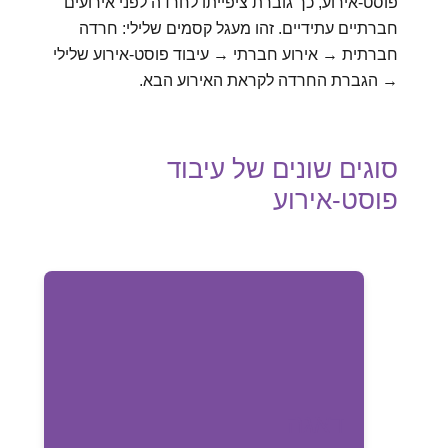
פוסט-אירוע, כך גוברת ציפייתו לחרדה לפני אירועים
חברתיים עתידיים. זהו מעגל קסמים שלילי: חרדה
חברתית → אירוע חברתי → עיבוד פוסט-אירוע שלילי
→ הגברת החרדה לקראת האירוע הבא.
סוגים שונים של עיבוד
פוסט-אירוע
דאגה מתמקדת בעתיד ובתוצאות אפשריות
שליליות.
דאגה
דוגמאות: "מה אם אמרתי משהו לא