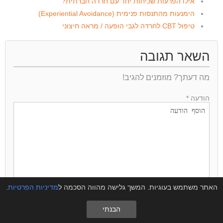
אילו הפרעות שכיחות יחד עם חרדה חברתית?
הימנעות מהתנסות פנימית (Experiential Avoidance)
טיפול CBT לחרדה לגבי הופעה / מראה חיצוני
השאר תגובה
מה דעתך? מוזמנים להגיב!
הודעה *
האתר משתמש בעוגיות. המשך גלישה מהווה הסכמה ל
מדיניות הפרטיות
.
הבנתי
שם *