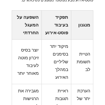
פוסט-אירוע נובע ממספר מנגנונים פסיכולוגיים:
תפקיד
השפעה על
מנגנון
בעיבוד
המעגל
פוסט-אירוע
החרדתי
מיקוד יתר
יוצר בסיס
הטיית
בסימנים
זיכרון מוטה
תשומת
שליליים
לעיבוד
לב
במהלך
מאוחר יותר
האירוע
הערכת
ראיית
מגבירה את
יתר של
תגובות
הרגישות