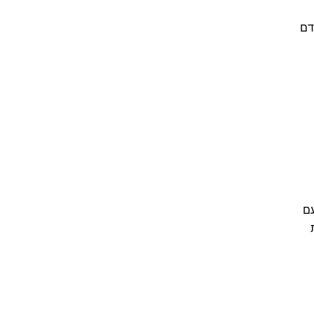
דם
עם