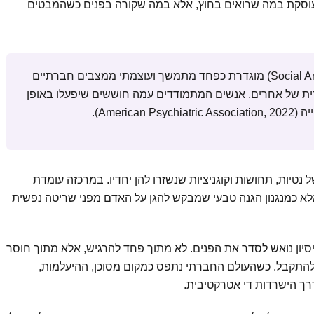
וסקת במה שרואים בחוץ, אלא במה שקורה בפנים כשהמבטים
חרדה חברתית (Social Anxiety Disorder) מוגדרת כפחד מתמשך ועוצמתי ממצבים חברתיים
 של אחרים. אנשים המתמודדים עמה חוששים שיפעלו באופן
Americ).
יות, תחושות וקוגניציות שנשזרו להן יחדיו. במרכזה עומדת
לא כמנגנון הגנה טבעי שמבקש להגן על האדם מפני שריטה נפשית
ניסיון נואש לסדר את הפנים. לא מתוך פחד להרגיש, אלא מתוך חוסר
 להתקבל. כשהעולם החברתי נתפס כמקום מסוכן, ההיעלמות,
דרך הישרדות די אטרקטיבית.