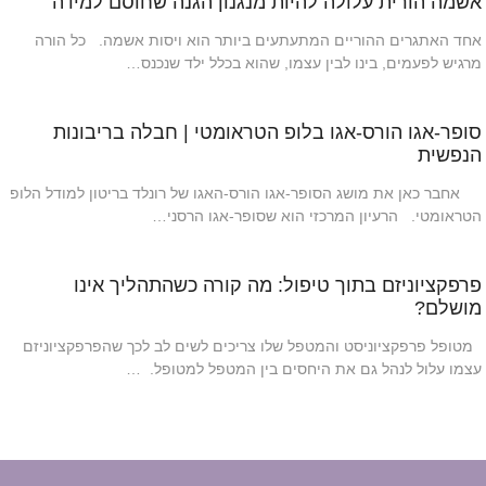
אשמה הורית עלולה להיות מנגנון הגנה שחוסם למידה
אחד האתגרים ההוריים המתעתעים ביותר הוא ויסות אשמה. כל הורה
מרגיש לפעמים, בינו לבין עצמו, שהוא בכלל ילד שנכנס…
סופר-אגו הורס-אגו בלופ הטראומטי | חבלה בריבונות
הנפשית
אחבר כאן את מושג הסופר-אגו הורס-האגו של רונלד בריטון למודל הלופ
הטראומטי. הרעיון המרכזי הוא שסופר-אגו הרסני…
פרפקציוניזם בתוך טיפול: מה קורה כשהתהליך אינו
מושלם?
מטופל פרפקציוניסט והמטפל שלו צריכים לשים לב לכך שהפרפקציוניזם
עצמו עלול לנהל גם את היחסים בין המטפל למטופל. …