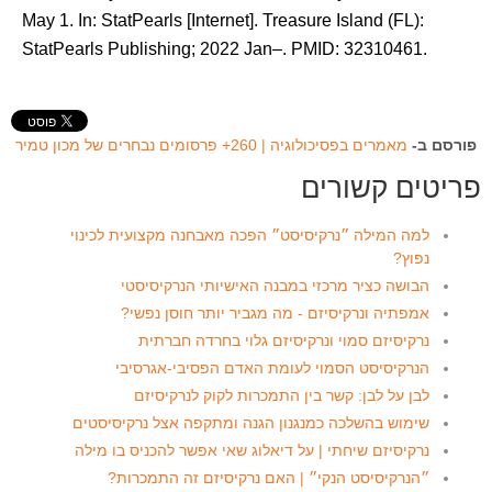
May 1. In: StatPearls [Internet]. Treasure Island (FL):
StatPearls Publishing; 2022 Jan–. PMID: 32310461.
פורסם ב-
מאמרים בפסיכולוגיה | 260+ פרסומים נבחרים של מכון טמיר
פריטים קשורים
למה המילה ״נרקיסיסט״ הפכה מאבחנה מקצועית לכינוי
נפוץ?
הבושה כציר מרכזי במבנה האישיותי הנרקיסיסטי
אמפתיה ונרקיסיזם - מה מגביר יותר חוסן נפשי?
נרקיסיזם סמוי ונרקיסיזם גלוי בחרדה חברתית
הנרקיסיסט הסמוי לעומת האדם הפסיבי-אגרסיבי
לבן על לבן: קשר בין התמכרות לקוק לנרקיסיזם
שימוש בהשלכה כמנגנון הגנה ומתקפה אצל נרקיסיסטים
נרקיסיזם שיחתי | על דיאלוג שאי אפשר להכניס בו מילה
״הנרקיסיסט הנקי״ | האם נרקיסיזם זה התמכרות?