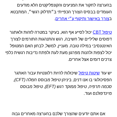
בהערצה לחקור את המניעים והקונפליקטים הלא מודעים
העומדים בבסיס הצורך הכפייתי ב״תדלוק רגשי״, המתבטא
ב
צורך באישור ותיקוף ע״י אחרים
.
טיפול CBT
יכול לסייע אף הוא, בעיקר במטרה לזהות ולאתגר
דפוסים שליליים של חשיבה, רגש והתנהגות התורמים לצורך
האינטנסיבי במילה טובה. מעניין, למשל, לבחון האם המטופל
יכול לצפות ולהנות מפרגון מעת לעת ולפתח נדיבות רגשית כלפי
צרכים דומים אצל אחרים.
יש עוד
שיטות טיפול
שיכולות להיות רלוונטיות עבור האתגר
הפסיכולוגי בו אנו דנים, ביניהן
טיפול מבוסס חמלה (CFT)
,
סכמה תרפיה
,
טיפול ממוקד רגש (EFT)
,
טיפול מבוסס
מיינדפולנס
ועוד
.
אם אתם יודעים שהצורך שלכם בהערצה מאחרים גבוה