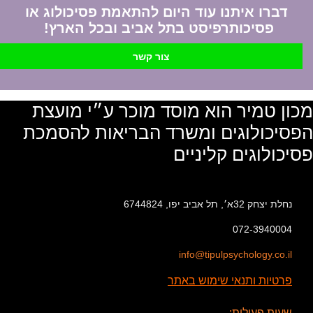
דברו איתנו עוד היום להתאמת פסיכולוג או
פסיכותרפיסט בתל אביב ובכל הארץ!
צור קשר
מכון טמיר הוא מוסד מוכר ע״י מועצת
הפסיכולוגים ומשרד הבריאות להסמכת
פסיכולוגים קליניים
נחלת יצחק 32א׳, תל אביב יפו, 6744824
072-3940004
info@tipulpsychology.co.il
פרטיות ותנאי שימוש באתר
שעות פעילות: