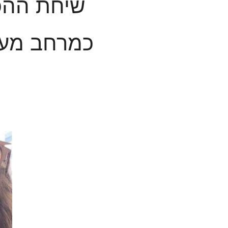
שיחת ההכו
כמרחב מעב