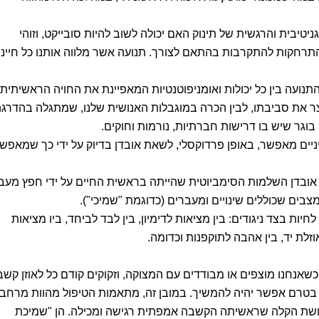
טיבית והרגשית של תינוק האם יכולה לשוב להיות סובייקט, וזוהי
תרחקות להתקרבות בהתאם לצורך. תנועה אשר מלווה אותנו כל חיינו
תנועה בין כל יכולות ואומניפוטנטיות המאפיינת את החויה הראשיתית
צר את סביבתו, לבין הכרה במוגבלות האנושית שלנו, שמתגלה בהדרג
וגר שיש בו דרישות חברתיות, נורמות וחוקים.
יים מאפשר, באופן פרדוקסלי, לשאת אובדן בדיוק על ידי כך שמאפש
ובדן השלמות הסימביוטית שהייתה בראשית החיים על ידי חפץ מעב
צבים שכוללים שינויים ומעברים (כדוגמת "שמיכי").
ות בצד ניגודים: בין מציאות לדימיון, בין לבד לביחד, ביו מציאות
אוזלת יד, בין אהבה לתוקפנות וכדומה.
כשאנחנו מוצפים או מבודדים עם המצוקה, וזקוקים קודם כל לאוזן קש
בטרם אפשר יהיה להמשיך. במובן זה, מתאמות הטיפול מהוות מרחב
ותחושת הקלה שראשיתה הקשבה אמפתית רגישה ומכילה. הן "שמיכת