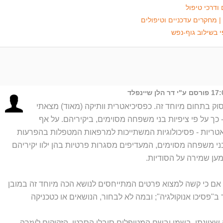
ודרכי טיפול
| מחקרים עדכניים וטיפולים
י בשילוב גוף-נפש
פורסם ע"י דר הלן שיינפלד
וק בתחום מיוחד זה. כפסיכיאטרית וותיקה (מאוד) מצאתי
ך על פי ציפיות בני משפחה מסוימים, ביקיריהם. על אף
אטריות - פסיכולוגיות המשתייכות למרפאות המטפלות בהפרעות
ני משפחה מסוימים, המעדיפים מסגרות פרטיות בהן ילוו יקיריהם
ען שמירה על הסודיות.
אם כי קשה למצוא פרטים המתייחסים לנושא הכה מיוחד זה במובן
ב"פסיכו אנוקולגיה"; ובמה לא לבחור, הנושאים או כטכניקה
ציינתי, בשמי ובשם המטופלים סובלי הסרטן, הזקוקים לעזרה