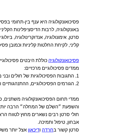
פסיכואונקולוגיה היא ענף בין-תחומי בפסי
באונקולוגיה, לרבות הדיסציפלינות הקליניו
סרטן, אימונולוגיה, אנדוקרינולוגיה, ביול
קליני, לקיחת החלטות קליניות וכמובן פסי
פסיכואונקולוגיה
כוללת היבטים פסיכולוגי
ממדים פסיכולוגיים מרכזיים:
1. התגובות הפסיכולוגיות של חולים ובני משפחותיהם בשלבי המחלה השונים.
2. הגורמים הפסיכולוגיים, ההתנהגותיים והחברתיים שמשפיעים על מהלך המחלה.
ממדי תחום הפסיכואונקולוגיה משתנים, כא
והשפעת ״השלם של המחלה״ הרבה יותר ר
חולי סרטן רבים נשארים מחוץ לטווח הר
אבחון, טיפול ותמיכה.
סרטן קשור ב
חרדה
ו
דיכאון
אצל יותר משלי