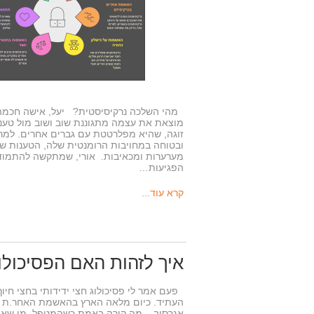
מהי השלכה נרקיסיסטית? יעל, אישה חכמה
מוצאת את עצמה מתגוננת שוב ושוב מול טענתו
זוגה, שהיא מפלרטטת עם גברים אחרים. למר
ובטוחה במחויבות הרומנטית שלה, הטענות של
מערערות ומכאיבות. אורי, שמתקשה להתמו
הפגיעות…
קרא עוד...
איך לזהות האם הפסיכולוג
פעם אמר לי פסיכולוג חצי ידידותי בחצי חיוך
העתיד. כיום מלאה הארץ בהאשמת האחר.ת בבעיו
אגרסיב. מה קורה באמת כשהמטפל, מי שאמ