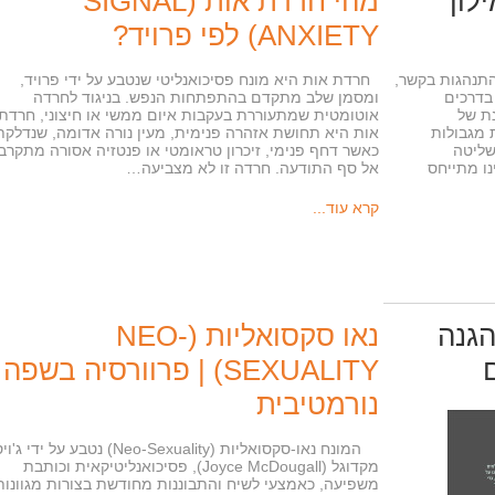
לון
מהי חרדת אות (SIGNAL
ANXIETY) לפי פרויד?
תנהגות בקשר,
חרדת אות היא מונח פסיכואנליטי שנטבע על ידי פרויד,
בדרכים
ומסמן שלב מתקדם בהתפתחות הנפש. בניגוד לחרדה
נת של
אוטומטית שמתעוררת בעקבות איום ממשי או חיצוני, חרדת
 מגבולות
אות היא תחושת אזהרה פנימית, מעין נורה אדומה, שנדלקת
שליטה
כאשר דחף פנימי, זיכרון טראומטי או פנטזיה אסורה מתקרב
נו מתייחס
אל סף התודעה. חרדה זו לא מצביעה…
קרא עוד...
הגנה
נאו סקסואליות (NEO-
SEXUALITY) | פרוורסיה בשפה
נורמטיבית
המונח נאו-סקסואליות (Neo-Sexuality) נטבע על ידי ג'
מקדוגל (Joyce McDougall), פסיכואנליטיקאית וכותבת
משפיעה, כאמצעי לשיח והתבוננות מחודשת בצורות מגוונות