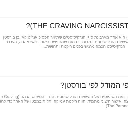
הנרקיסיסט הכָּמֵה (The Craving Narcissist) הוא אחד מארבעת סוגי הנרקיסיסטים שתיאר הפסיכואנליטיקאי בן בורסטן
 על סוגי האישיות הנרקיסיסטית. מדובר בדמות שמחפשת באופן נואש אהבה, הערכה
. הנרקיסיסט הכמה מרגיש בפנים ריקנות ותחושת…
לפי המאמר הקלאסי של Bursten (1973), ארבעת הטיפוסים של האישיות הנרקיסיסטית הם: הטיפו
בה, הערצה ואישור חיצוני מתמיד. חווה ריקנות עמוקה ותלות במבטו של האחר כדי לחו