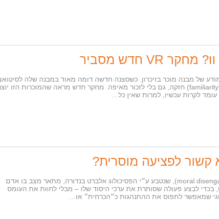
VR חדש מסביר
מודע של מבנה מוכר בזיכרון. כשסצנה חדשה דומה מאוד במבנה שלה לסיטואצ
שנצפתה בעבר, המוח מפיק תחושת מוכרות (familiarity) חזקה, גם בלי לזכור מאיפה. מחקר חדש מראה שהמוכרות הזו י
עומד לקרות עכשיו, למרות שאין כל…
א קשור לפציעה מוסרית?
מהו ניתוק מוסרי? ניתוק מוסרי (moral disengagement), שנטבע ע״י הפסיכולוג אלברט בנדורה, מתאר מצב בו אדם
בכדי לבצע פעולה שסותרת את ערכי היסוד שלו – מבלי לחוות את העומס
ולוגי שמאפשר לתפוס את ההתנהגות כ״הכרחית״ או…