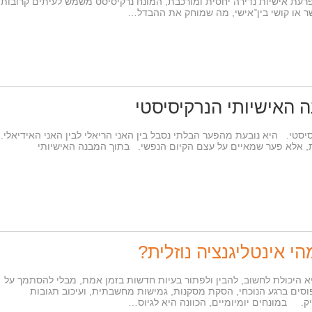
ת אישיות נדירה יחסית ומורכבת, המונח נרקיסיסט משמש לעיתים קרובות
קשר או קושי בין־אישי, מה שמוחק את ההבדל…
 האישיותי הנרקיסיסטי
טי. היא נובעת מהפער הבלתי נסבל בין האני הריאלי לבין האני האידיאלי.
ת, אלא פער שמאיים על עצם הקיום הנפשי. בתוך המבנה האישיותי
הי אינטליגנציה נוזלית?
ליגנציה נוזלית או fluid intelligence היא היכולת לחשוב, להבין ולפתור בעיות חדשות בזמן אמת, מבלי להסתמך על
דפוסים ברגע הנוכחי, הסקת מסקנות, גמישות מחשבתית, ועיכוב תגובות
ק. במונחים יומיומיים, הכוונה היא לגיוס…