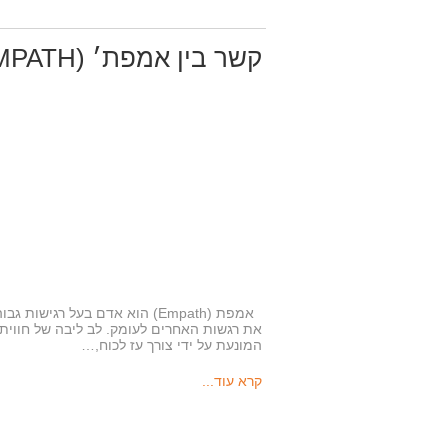
קשר בין אמפת׳ (EMPATH) לנרקיסיסט בראייה יונגינאית
אמפת (Empath) הוא אדם בעל רג
את רגשות האחרים לעומק. לב ליבה של חווית 
המונעת על ידי צורך עז לכוח,…
קרא עוד...