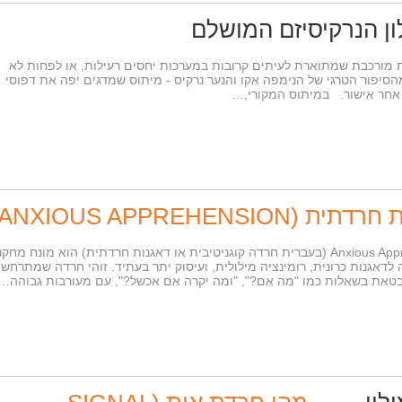
ון הנרקיסיזם המושלם
ת מורכבת שמתוארת לעיתים קרובות במערכות יחסים רעילות, או לפחות לא
הסיפור הטרגי של הנימפה אקו והנער נרקיס - מיתוס שמדגים יפה את דפוסי
 אחר אישור. במיתוס המקורי,…
ANXIOUS APPREHEN)
מה זה Anxious Apprehension? Anxious apprehension (בעברית חרדה קוגניטיבית או דאגנות חרדתית) הוא מונח מחק
לדאגנות כרונית, רומינציה מילולית, ועיסוק יתר בעתיד. זוהי חרדה שמתרחש
תבטאת בשאלות כמו "מה אם?", "ומה יקרה אם אכשל?", עם מעורבות גבוהה…