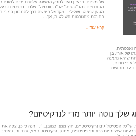
של מיניות. הרעיון נועד לספק המשגה אלטרנטיבית למונחים
מסורתיים כמו "סטייה" או "פרוורסיה", שלרוב נתפסים כבעל
מטען שיפוטי ושלילי. מקדוגל חיפשה דרך להתבונן במיניות,
החורגת מהנורמות השולטות, אך…
קרא עוד...
 ואכפתית,
 של אורי, בן
ות שהיא נאמנה
 אורי חדות,
דד עם תחושת
 שלך נוטה יותר מדי לנרקיסיזם?
, ש״כל הפסיכולוגים נרקיסיסטיים, חוץ ממני כמובן...״. הנה כי כן, צפה את
ת אישיותיות כרוניות: פסיכופת, מיזוגן, נרקיסיסט סמוי, גרנדיוזי, פאסיב
ור להוביל…