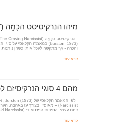
מיהו הנרקיסיסט הכָּמֵה (THE CRAVING NARCISSIST)?
(Bursten, 1973) במאמרו הקלאסי
והכרה - אך מתקשה לעכל אותן כשהן ניתנות
קרא עוד...
מהם 4 סוגי הנרקיסיזם לפי המודל לפי בורסטן?
Narcissist) – מאופיין בצורך עז באה
קיום עצמי. הטיפוס הפרנואידי (The Paranoid Narcissist) –…
קרא עוד...