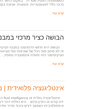
למשמעותה הפסיכיאטרית. במקום לתאר הפרע
ככינוי כללי לאגוצנטריות, פוגענות, אכזבה ב
קרא עוד...
הבושה כציר מרכזי במבנה
הבושה היא הרגש הדומיננטי במבנה הנרקיסיס
זה לא סתם פער רגיל של שאיפות מול מציאו
הנרקיסיסטי הזה פועלת אינסטנציה נוספת,…
קרא עוד...
אינטליגנציה פלואידית | מ
אינט
ידע קודם או ניסיון נרכש. היא כוללת זיהוי 
אימפולסיביות כשמצב דורש עיבוד מהיר ומדוי