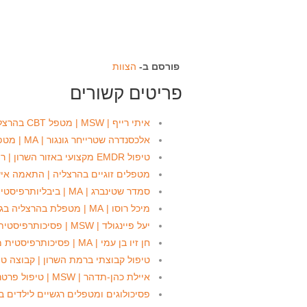
פורסם ב-
הצוות
פריטים קשורים
איתי רייף | MSW | מטפל CBT בהרצליה
אלכסנדרה שטרייחר גונגור | MA | מטפלת CBT בהרצליה
טיפול EMDR מקצועי באזור השרון | רמת השרון עד כפר סבא
מטפלים זוגיים בהרצליה | התאמה איש
סמדר שטינברג | MA | ביבליותרפיסטית ומטפלת זוגית בהרצליה
מיכל רוסו | MA | מטפלת בהרצליה בגישה דינמית, CBT ו-EMDR
יעל פיינגולד | MSW | פסיכותרפיסטית מומחית בהרצליה
חן זיו בן עמי | MA | פסיכותרפיסטית מומחית למבוגרים הרצליה
טיפול קבוצתי ברמת השרון | קבוצה ט
איילת כהן-תדהר | MSW | טיפול פרטני וקבוצתי למבוגרים בהרצליה
פסיכולוגים ומטפלים רגשיים לילדים 