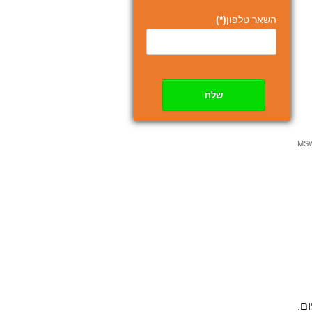
השאר טלפון
(*)
שלח
ום.