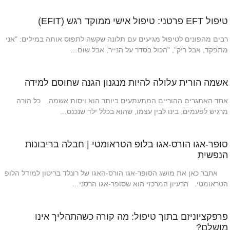
טיפול EFT פרטני: טיפול אישי ממוקד רגש (EFIT)
רבים מהפונים לטיפול מגיעים עם תלונה שקשה לתפוס אותה במילים: "אני
מתפקד, אבל ריק", "הכול בסדר על הנייר, אבל שום…
אשמה הורית עלולה להיות מנגנון הגנה שחוסם למידה
אחד האתגרים ההוריים המתעתעים ביותר הוא ויסות אשמה. כל הורה
מרגיש לפעמים, בינו לבין עצמו, שהוא בכלל ילד שנכנס…
סופר-אגו הורס-אגו בלופ הטראומטי | חבלה בריבונות
הנפשית
אחבר כאן את מושג הסופר-אגו הורס-האגו של רונלד בריטון למודל הלופ
הטראומטי. הרעיון המרכזי הוא שסופר-אגו הרסני…
פרפקציוניזם בתוך טיפול: מה קורה כשהתהליך אינו
מושלם?