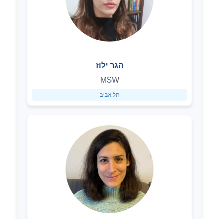
הגר ילוז
MSW
תל אביב