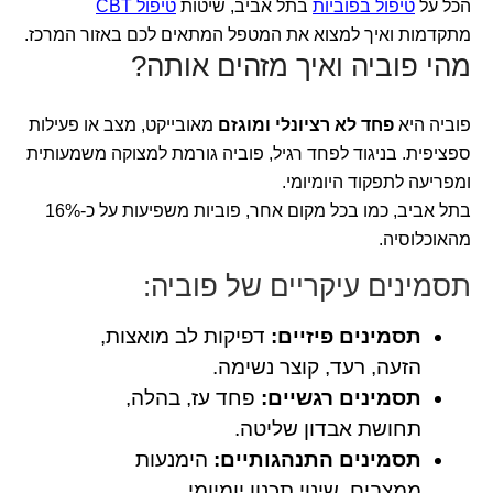
הכל על
טיפול בפוביות
בתל אביב, שיטות
טיפול CBT
מתקדמות ואיך למצוא את המטפל המתאים לכם באזור המרכז.
מהי פוביה ואיך מזהים אותה?
פוביה היא
פחד לא רציונלי ומוגזם
מאובייקט, מצב או פעילות
ספציפית. בניגוד לפחד רגיל, פוביה גורמת למצוקה משמעותית
ומפריעה לתפקוד היומיומי.
בתל אביב, כמו בכל מקום אחר, פוביות משפיעות על כ-16%
מהאוכלוסיה.
תסמינים עיקריים של פוביה:
תסמינים פיזיים:
דפיקות לב מואצות,
הזעה, רעד, קוצר נשימה.
תסמינים רגשיים:
פחד עז, בהלה,
תחושת אבדון שליטה.
תסמינים התנהגותיים:
הימנעות
ממצבים, שינוי תכנון יומיומי.