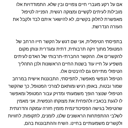
אם על רקע מעברי חיים צפויים ובין שלא. התמודדויות אלו
מובילות לעיתים לקשיים ומצוקה רגשית. הפנייה לטיפול
מאפשרת לחלוק בקשיים, לא להישאר איתם לבד ולקבל את
העזרה הנדרשת.
בתפיסתי הטיפולית, אני שם דגש על הקשר חייו הרחב של
המטופל מתוך זיקה תרבותית, דתית ומגדרית ונותן מקום
להקשרים אלו. ההקשר החברתי-תרבותי של האדם לעיתים
משפיע על חייו עוד בשנות החיים הראשונות ולכן התהליך
הטיפולי מתייחס גם להיבטים אלו.
הטיפול הנפשי מאפשר, לתפיסתי, התבוננות אישית במרחב
שמור ובטוח, באופן רגיש ומותאם לצורכי המטופל, כך שהקשר
הטיפולי שנוצר הופך משמעותי ומדויק עבור המטופל ומאפשר
לו לגעת בכאביו ולהפחית את מצוקתו הנפשית. אני מאמין
שהטיפול בגישה הפסיכודינמית מזמין חזרה עמוקה והדרגתית
לשלבי ההתפתחות הראשונים שלנו, לזמנים, לתקופות, לחוויות
ולקשרים משמעותיים בחיינו. השיח וההתבוננות בהם,