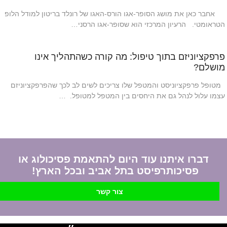
אחבר כאן את מושג הסופר-אגו הורס-האגו של רונלד בריטון למודל הלופ
הטראומטי. הרעיון המרכזי הוא שסופר-אגו הרסני…
פרפקציוניזם בתוך טיפול: מה קורה כשהתהליך אינו
מושלם?
מטופל פרפקציוניסט והמטפל שלו צריכים לשים לב לכך שהפרפקציוניזם
עצמו עלול לנהל גם את היחסים בין המטפל למטופל. …
דברו איתנו עוד היום להתאמת פסיכולוג או
פסיכותרפיסט בתל אביב ובכל הארץ!
צור קשר