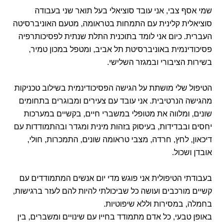
שמי אסף צבי, אני עובד סוציאלי בעל תואר שני בעבודה
סוציאלית קלינית עם התמחות בטראומה, מטעם האוניברסיטה
העברית. כיום אני לומד בתוכנית התלת שנתית לפסיכותרפיה
פסיכודינמית באוניברסיטת תל אביב, ומטפל במכון טמיר,
בשירות הציבורי ובמגזר השלישי.
הטיפול שלי מושתת על הגישה הפסיכודינמית בשילוב טכניקות
מהגישה הנרטיבית. אני עובד עם צעירים ומבוגרים בתחומים
שונים, ומלווה את מטופלי במשברי חיים, בקשיים במערכות
יחסים ובבדידות, בעיסוק בזהות מינית ומגדר ובהתמודדות עם
דיכאון, לחץ, חרדה, מצבי טראומה שונים, התמכרות, חולי,
אובדן ושכול.
בעבודתי הטיפולית אני פוגש מדי יום אנשים המתמודדים עם
קשיים מורכבים ועושה כל שביכולתי להיות להם לעזר ברגישות,
בחמלה, במסירות וללא שיפוטיות.
באופן טבעי, כל אדם מתמודד בחייו עם שינויים ומשברים, בין