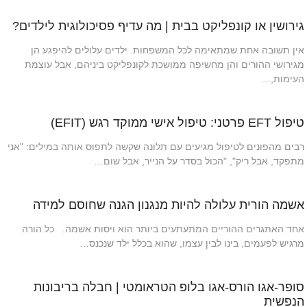
גירושין או קונפליקט בבית | מה עדיף פסיכולוגית לילדים?
אין תשובה אחת שמתאימה לכל המשפחות. ילדים עלולים להיפגע הן
מגירושי ההורים והן מחשיפה ממושכת לקונפליקט ביניהם, אבל עוצמת
העימות,…
טיפול EFT פרטני: טיפול אישי ממוקד רגש (EFIT)
רבים מהפונים לטיפול מגיעים עם תלונה שקשה לתפוס אותה במילים: "אני
מתפקד, אבל ריק", "הכול בסדר על הנייר, אבל שום…
אשמה הורית עלולה להיות מנגנון הגנה שחוסם למידה
אחד האתגרים ההוריים המתעתעים ביותר הוא ויסות אשמה. כל הורה
מרגיש לפעמים, בינו לבין עצמו, שהוא בכלל ילד שנכנס…
סופר-אגו הורס-אגו בלופ הטראומטי | חבלה בריבונות
הנפשית