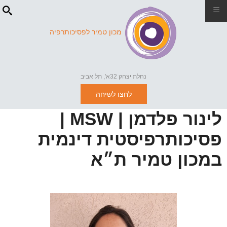
≡
מכון טמיר לפסיכותרפיה
נחלת יצחק 32א', תל אביב
לחצו לשיחה
לינור פלדמן | MSW |
פסיכותרפיסטית דינמית
במכון טמיר ת״א