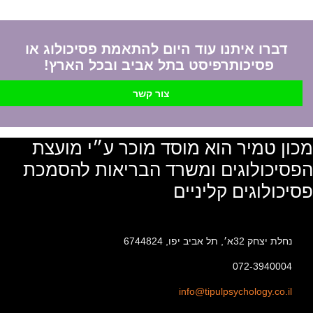
דברו איתנו עוד היום להתאמת פסיכולוג או
פסיכותרפיסט בתל אביב ובכל הארץ!
צור קשר
מכון טמיר הוא מוסד מוכר ע״י מועצת
הפסיכולוגים ומשרד הבריאות להסמכת
פסיכולוגים קליניים
נחלת יצחק 32א׳, תל אביב יפו, 6744824
072-3940004
info@tipulpsychology.co.il