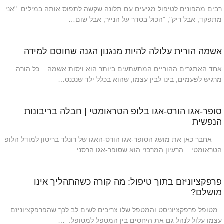
רבים מהפונים לטיפול מגיעים עם תלונה שקשה לתפוס אותה במילים: "אני
מתפקד, אבל ריק", "הכול בסדר על הנייר, אבל שום…
אשמה הורית עלולה להיות מנגנון הגנה שחוסם למידה
אחד האתגרים ההוריים המתעתעים ביותר הוא ויסות אשמה. כל הורה
מרגיש לפעמים, בינו לבין עצמו, שהוא בכלל ילד שנכנס…
סופר-אגו הורס-אגו בלופ הטראומטי | חבלה בריבונות
הנפשית
אחבר כאן את מושג הסופר-אגו הורס-האגו של רונלד בריטון למודל הלופ
הטראומטי. הרעיון המרכזי הוא שסופר-אגו הרסני…
פרפקציוניזם בתוך טיפול: מה קורה כשהתהליך אינו
מושלם?
מטופל פרפקציוניסט והמטפל שלו צריכים לשים לב לכך שהפרפקציוניזם
עצמו עלול לנהל גם את היחסים בין המטפל למטופל. …